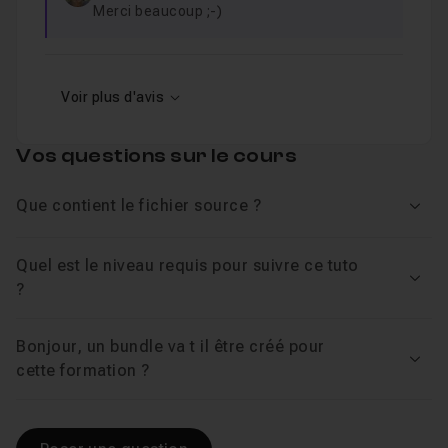
Merci beaucoup ;-)
Voir plus d'avis
Vos questions sur le cours
Que contient le fichier source ?
Voir
Quel est le niveau requis pour suivre ce tuto
Voir
?
Bonjour, un bundle va t il être créé pour
Voir
cette formation ?