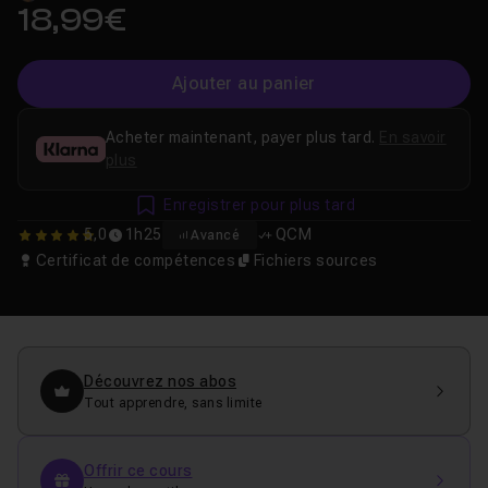
18,99€
Ajouter au panier
Acheter maintenant, payer plus tard.
En savoir
plus
Enregistrer pour plus tard
5,0
1h25
QCM
Avancé
5
Certificat de compétences
Fichiers sources
Découvrez nos abos
Tout apprendre, sans limite
Offrir ce cours