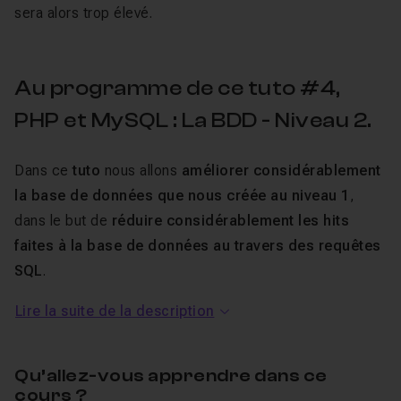
sera alors trop élevé.
Au programme de ce tuto #4,
PHP et MySQL : La BDD - Niveau 2.
Dans ce
tuto
nous allons
améliorer considérablement
la base de données que nous créée au niveau 1
,
dans le but de
réduire considérablement les hits
faites à la base de données au travers des requêtes
SQL
.
Lire la suite de la description
Nous apprendrons parallèlement, à
acquérir un mode
de pensée haut niveau lors de la création d'une base
de données
. Ne pas construire une base de données
Qu’allez-vous apprendre dans ce
relationnelle pour aujourd'hui, mais pour demain.
cours ?