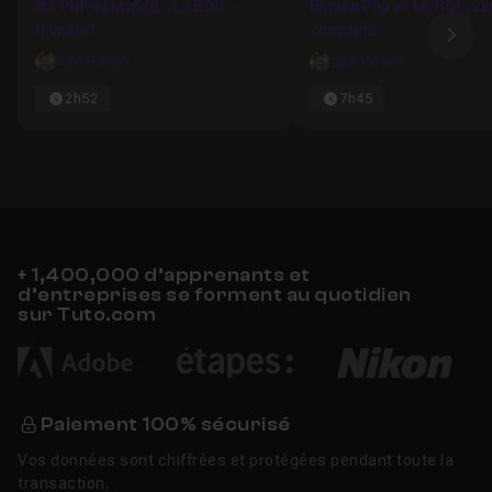
#3 PHP et MySQL : La BDD -
Bundle Php et MySQL, ve
Niveau 1
complète
Ima
Carl Brison
Carl Brison
2h52
7h45
+ 1,400,000 d’apprenants et
d’entreprises se forment au quotidien
sur Tuto.com
Paiement 100% sécurisé
Vos données sont chiffrées et protégées pendant toute la
transaction.