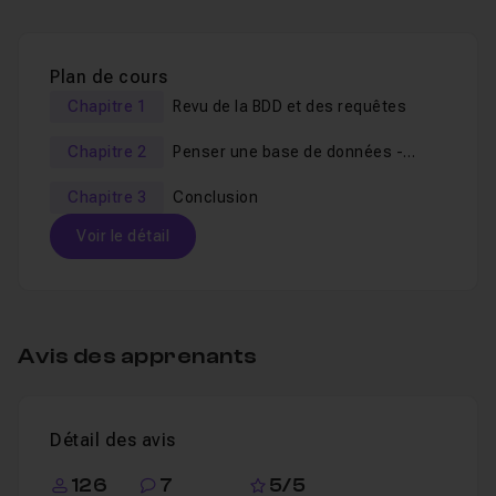
Je reste disponible dans le
salon d'entraide
pour
Plan de cours
répondre à vos questions.
Chapitre 1
Revu de la BDD et des requêtes
Un
QCM
est fourni en fin de formation.
Chapitre 2
Penser une base de données -
En cas de besoin, voici un
tuto complet sur
Niveau II
l'apprentissage du langage SQL
.
Chapitre 3
Conclusion
Et un autre, pour
apprendre à concevoir une base de
Voir le détail
données
.
Table des matières
Avis des apprenants
Chapitre 1 : Revu de la BDD et des requêtes
35m08
Détail des avis
Leçon 1
Doublon de clés étrangères
Voir
126
7
5/5
Amélioration d'une requête