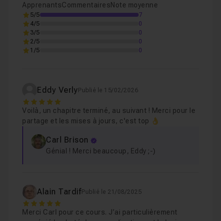
Leçon 2
Apprenants
Commentaires
Note moyenne
5/5
7
Suppresion d'une requête
Leçon 3
4/5
0
3/5
0
Test et amélioration de la requête
Leçon 4
2/5
0
1/5
0
Nouveau conflit à régler
Leçon 5
Chapitre 2 : Penser une base de données - Niveau II
Eddy Verly
Publié le 15/02/2026
5
Voilà, un chapitre terminé, au suivant ! Merci pour le
Chapitre 3 : Conclusion
04m04
partage et les mises à jours, c'est top 👌
Carl Brison
Génial ! Merci beaucoup, Eddy ;-)
Alain Tardif
Publié le 21/08/2025
5
Merci Carl pour ce cours. J’ai particulièrement