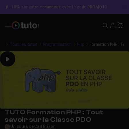
-10% sur votre commande avec le code PROMO10
C
Recher
USE
Pa
Tous les tutos
Programmation
Php
Formation PHP : Tout
Play
TUTO Formation PHP : Tout
savoir sur la Classe PDO
Un cours de
Carl Brison