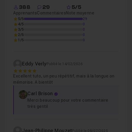
388
29
5/5
Leçon 2
Présentation de la Classe PDO
Voir
Apprenants
Commentaires
Note moyenne
5/5
29
Mise en place de la bdd ainsi que des tables
Leçon 3
4/5
0
3/5
0
2/5
0
1/5
0
Chapitre 2 : Etablir une connection avec la base de 
Chapitre 3 : Les requêtes SELECT
47m08
Eddy Verly
Publié le 14/02/2026
5
Excellent tuto, un peu répétitif, mais à la longue on
Chapitre 4 : Les requêtes INSERT
30m49
mémorise. A bientôt
Carl Brison
Chapitre 5 : Les requêtes UPDATE
26m04
Merci beaucoup pour votre commentaire
très gentil
Chapitre 6 : Les requêtes DELETE
05m29
Jean-Philippe Mouzet
Publié le 08/07/2025