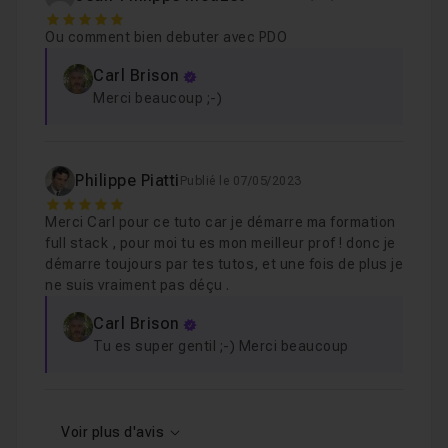
5
Chapitre 7 : Conclusion
58s
Ou comment bien debuter avec PDO
Carl Brison
Chapitre 8 : Bonus
18m31
Merci beaucoup ;-)
Philippe Piatti
Publié le 07/05/2023
5
Merci Carl pour ce tuto car je démarre ma formation
full stack , pour moi tu es mon meilleur prof ! donc je
démarre toujours par tes tutos, et une fois de plus je
ne suis vraiment pas déçu .
Carl Brison
Tu es super gentil ;-) Merci beaucoup
Voir plus d'avis