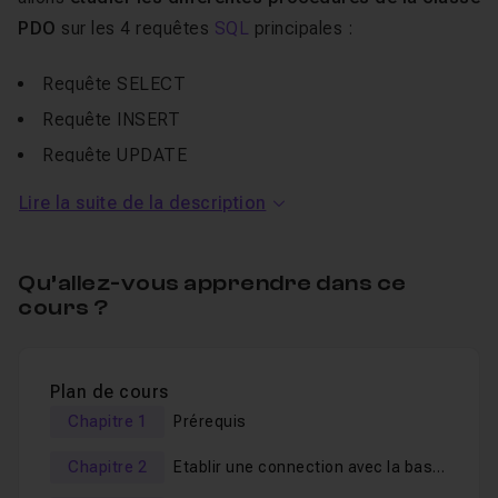
PDO
sur les 4 requêtes
SQL
principales :
Requête SELECT
Requête INSERT
Requête UPDATE
Requête DELETE
Lire la suite de la description
Nous y verrons toutes les requêtes simples ainsi que les
requêtes préparées.
Qu’allez-vous apprendre dans ce
cours ?
A la fin de ce tuto, vous aurez toutes les capacités pour
pouvoir mener à bien l'ensemble de vos requêtes SQL
Plan de cours
pour votre site
internet
, en utilisant la classe PDO.
Chapitre 1
Prérequis
Pour suivre cette
formation en vidéo
, il n'est pas
Chapitre 2
Etablir une connection avec la base
nécessaire de connaître la programmation orientée
de données