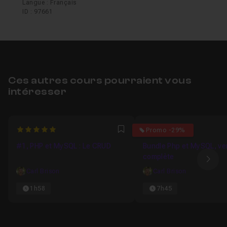
Langue : Français
ID : 97661
Ces autres cours pourraient vous
intéresser
5
4.9
Promo -29%
Favori
#1, PHP et MySQL : Le CRUD
Bundle Php et MySQL, ve
complète
Ima
Carl Brison
Carl Brison
1h58
7h45