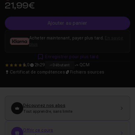
21,99€
Ajouter au panier
Acheter maintenant, payer plus tard.
En savoir
plus
Enregistrer pour plus tard
5,0
2h29
QCM
Débutant
5
Certificat de compétences
Fichiers sources
Découvrez nos abos
Tout apprendre, sans limite
Offrir ce cours