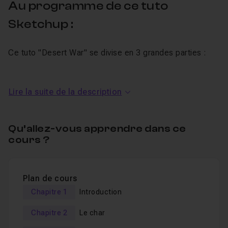
Au programme de ce tuto
Sketchup :
Ce tuto "Desert War" se divise en 3 grandes parties :
1) La modélisation des éléments composant la scène
du désert
Lire la suite de la description
2) Rendu de la scène
3) Finition avec Photoshop et Caméra Raw
Qu’allez-vous apprendre dans ce
cours ?
A qui s'adresse ce tuto Sketchup ?
A tout ceux qui souhaitent voir une autre facette de
Plan de cours
Sketchup qui est d'habitude un soft orienté architecture.
Chapitre 1
Introduction
Aux infographistes qui ont besoin d'utiliser une
Chapitre 2
Le char
solution rapide pour modéliser des véhicules pour des
jeux vidéos et réaliser des rendus photo-réalistes.