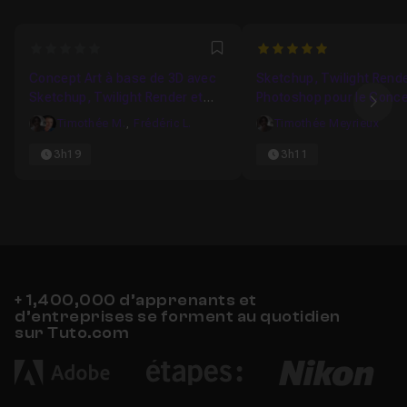
0
5
Favori
Concept Art à base de 3D avec
Sketchup, Twilight Rende
Sketchup, Twilight Render et
Photoshop pour le Conce
Ima
Photoshop
Timothée M.
,
Frédéric L.
Timothée Meyrieux
3h19
3h11
+ 1,400,000 d’apprenants et
d’entreprises se forment au quotidien
sur Tuto.com