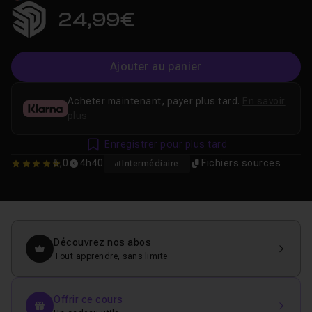
24,99€
Ajouter au panier
Acheter maintenant, payer plus tard.
En savoir
plus
Enregistrer pour plus tard
5,0
4h40
Fichiers sources
Intermédiaire
5
Découvrez nos abos
Tout apprendre, sans limite
Offrir ce cours