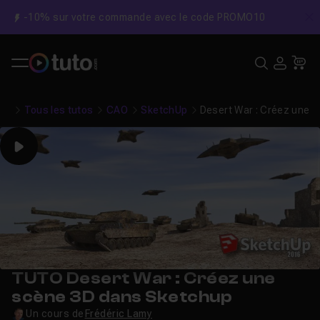
-10% sur votre commande avec le code PROMO10
C
Recher
USE
Pa
Tous les tutos
CAO
SketchUp
Desert War : Créez une 
Play
TUTO Desert War : Créez une
scène 3D dans Sketchup
Un cours de
Frédéric Lamy