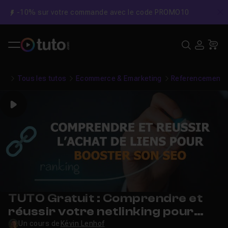
-10% sur votre commande avec le code PROMO10
C
Recher
USE
Pa
Tous les tutos
Ecommerce & Emarketing
Referencement 
Play
TUTO Gratuit : Comprendre et
réussir votre netlinking pour
booster votre SEO
Un cours de
Kévin Lenhof