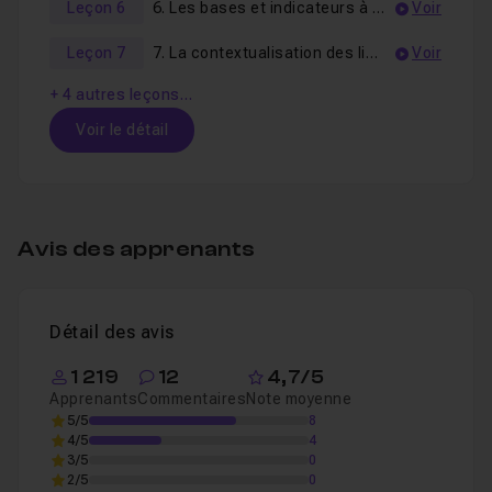
Leçon 6
6. Les bases et indicateurs à connaître
Voir
Leçon 7
7. La contextualisation des liens
Voir
+ 4 autres leçons…
Voir le détail
Table des matières
Avis des apprenants
1. Présentation de la formation
41s
Leçon 1
Voir
Détail des avis
2. Introduction au SEO
08m21
Leçon 2
1 219
12
4,7/5
Apprenants
Commentaires
Note moyenne
Voir
5/5
8
4/5
4
3/5
0
3. Introduction au netlinking
12m54
Leçon 3
2/5
0