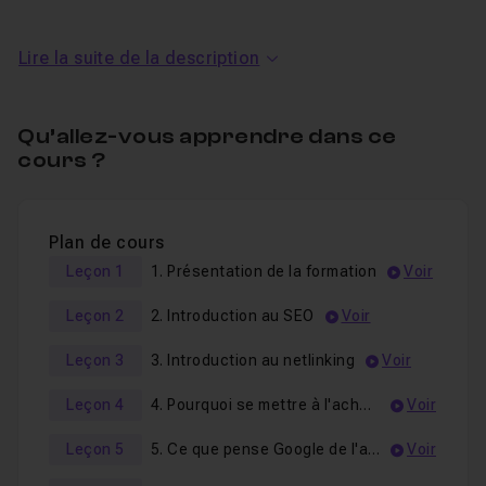
pourquoi l'achat de liens est devenu une pratique si
Lire la suite de la description
répandue,
ce qu'en pense
Google
,
Qu’allez-vous apprendre dans ce
les
pièges à éviter,
cours ?
les
bonnes pratiques
pour réussir votre
netlinking
et améliorer considérablement vos positionnements
.
un QCM de fin pour valider vos nouvelles
Plan de cours
connaissances SEO.
Leçon 1
1. Présentation de la formation
Voir
Je reste disponible dans le salon d'entraide pour
Leçon 2
2. Introduction au SEO
Voir
répondre à vos éventuelles questions.
Leçon 3
3. Introduction au netlinking
Voir
Bon tuto
Leçon 4
4. Pourquoi se mettre à l'achat de liens
Voir
Leçon 5
5. Ce que pense Google de l'achat de liens
Voir