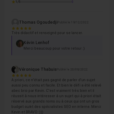
1/5
0
Voir
4. Pourquoi se mettre à l'achat de liens
03
Leçon 4
Thomas Ogoudedji
Publié le 19/12/2022
Voir
5
Très didactif et renseigné pour se lancer.
Kévin Lenhof
5. Ce que pense Google de l'achat de liens
Leçon 5
Merci beaucoup pour votre retour :)
Voir
6. Les bases et indicateurs à connaître
19
Leçon 6
Véronique Thabuis
Publié le 20/08/2022
Voir
5
A priori, ce n'était pas gagné de parler d'un sujet
aussi peu connu et facile. Et bien le défi a été relevé
7. La contextualisation des liens
06m17
abec brio par Kevin. C'est vraiment très bien et il
Leçon 7
réussit à nous intéresser à un sujet qui à priori était
Voir
réservé aux grands noms ou à ceux qui ont un gros
budget ou/et des spécialistes SEO en interne. Merci
Kevin et BRAVO :)))
8. Les acteurs du marché
16m28