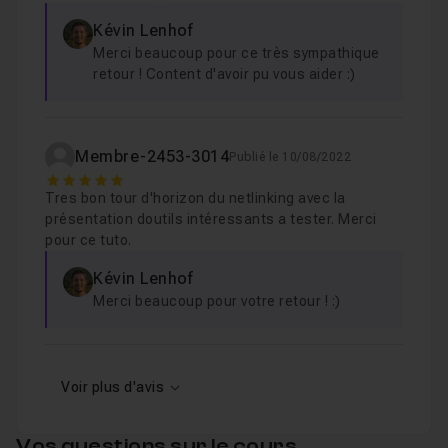
Leçon 8
Voir
Kévin Lenhof
Merci beaucoup pour ce très sympathique
retour ! Content d'avoir pu vous aider :)
9. La plateforme Getfluence
10m14
Leçon 9
Voir
Membre-2453-3014
Publié le 10/08/2022
5
10. Création d'une campagne pas à pas
15
Leçon 10
Tres bon tour d'horizon du netlinking avec la
Voir
présentation doutils intéressants a tester. Merci
pour ce tuto.
Kévin Lenhof
11. Conclusion
02m20
Leçon 11
Merci beaucoup pour votre retour ! :)
Voir
Voir plus d'avis
Vos questions sur le cours