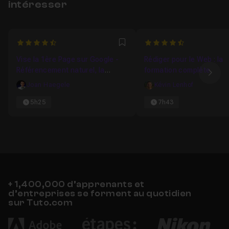
intéresser
4.9333333333333
4.8095238095238
Favori
Vise la 1ère Page sur Google -
Rédiger pour le Web : la
Référencement naturel, la
formation complète
Ima
formation complète
Joan Haegele
Kévin Lenhof
5h25
7h43
+ 1,400,000 d’apprenants et
d’entreprises se forment au quotidien
sur Tuto.com