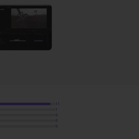
obe_premiere_cc.mp4
21m17
nces.
11
1
0
0
0