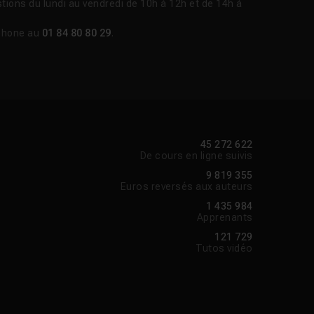
tions du lundi au vendredi de 10h à 12h et de 14h à
phone au
01 84 80 80 29
.
45 272 622
De cours en ligne suivis
9 819 355
Euros reversés aux auteurs
1 435 984
Apprenants
121 729
Tutos vidéo