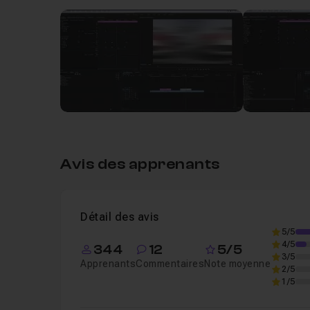
Leçon 1
Transition_directionnelle_tuto_ad
Un
QCM
vous permettra de valider vos compéte
Bon tuto et bonne transition !
Avis des apprenants
Détail des avis
5/5
4/5
344
12
5/5
3/5
Apprenants
Commentaires
Note moyenne
2/5
1/5