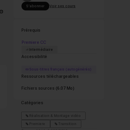
S'abonner
Voir ses cours
e
Prérequis
Premiere CC
Intermédiaire
Accessibilité
Sous-titres français (autogénérés)
Ressources téléchargeables
Fichiers sources
(6.07 Mo)
Catégories
Réalisation & Montage vidéo
Premiere
Transition