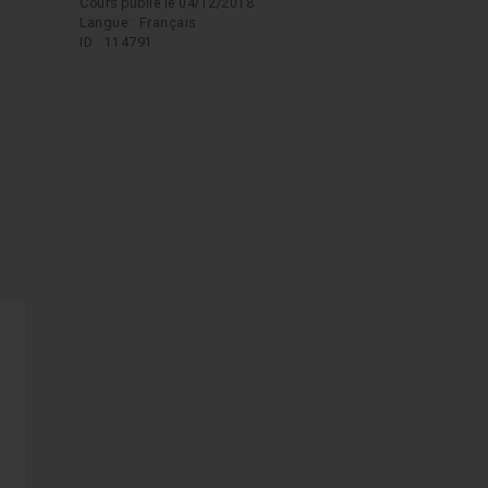
Cours publié le 04/12/2018
Langue : Français
ID : 114791