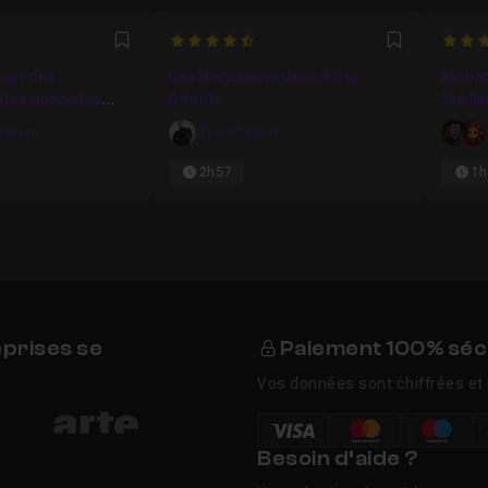
8889
4.6666666666667
4.666
Favori
Favori
iser des
Les transitions dans After
Motion
ofessionnelles
Effects
Subli
ects.
milhac
David Oldani
2h57
1h
eprises se
Paiement 100% séc
Vos données sont chiffrées et 
Besoin d’aide ?