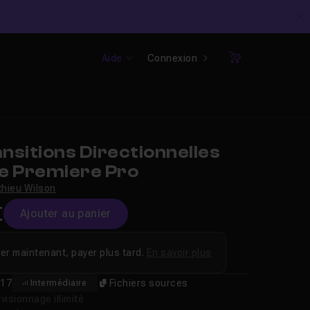
C
Aide
Connexion
Panier
sitions Directionnelles
e Premiere Pro
hieu Wilson
€
Ajouter au panier
er maintenant, payer plus tard.
En savoir plus
17
Fichiers sources
Intermédiaire
isionnage illimité