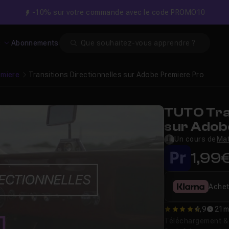
-10% sur votre commande avec le code PROMO10
Search
s
Abonnements
emiere
Transitions Directionnelles sur Adobe Premiere Pro
TUTO Tran
sur Adob
Un cours de
Mat
1,99
Achet
4,9
21m
4.9166666666667
Téléchargement & v