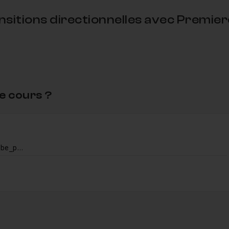
sitions directionnelles avec Premier
ints suivants :
 divers effets pour les besoins de la transition.
e cours ?
luidité.
 que ce soit pour vous, ou le partage.
hanger les directions de l'effet.
Transition_directionnelle_tuto_adobe_premiere_cc.mp4
 de 1920x1080 pixels avec une cadence de 25 images par
os
.
ce cours pour répondre à vos éventuelles questions.