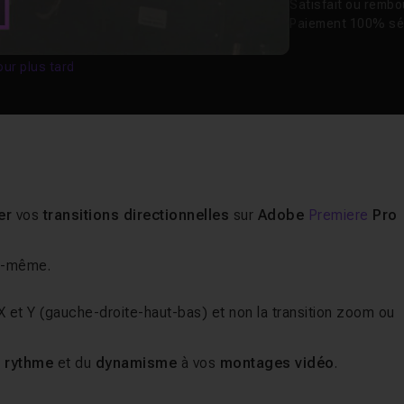
Satisfait ou remb
Paiement 100% sé
our plus tard
er
vos
transitions directionnelles
sur
Adobe
Premiere
Pro
us-même.
 et Y (gauche-droite-haut-bas) et non la transition zoom ou
u
rythme
et du
dynamisme
à vos
montages vidéo
.