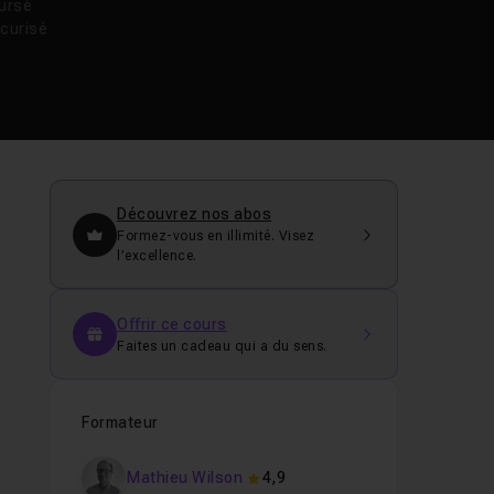
oursé
curisé
Découvrez nos abos
Formez-vous en illimité. Visez
l’excellence.
Offrir ce cours
Faites un cadeau qui a du sens.
Formateur
Mathieu Wilson
4,9