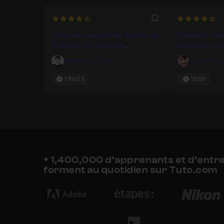
4.375
4.888888888
Favori
Créer des transitions fluides sur
Comment réal
Premiere Pro (Smooth
transitions pr
Transitions)
avec After Eff
Antoine Le Bars
Xavier Rou
19m25
1h59
+ 1,400,000 d’apprenants et d’entr
forment au quotidien sur Tuto.com