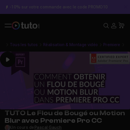
-10% sur votre commande avec le code PROMO10
C
Recher
USE
Pa
Tous les tutos
Réalisation & Montage vidéo
Premiere
Le
Play
TUTO Le Flou de Bougé ou Motion
Blur avec Premiere Pro CC
Un cours de
Pascal Gauch