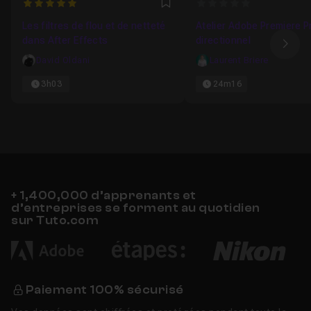
5
0
Favori
Les filtres de flou et de netteté
Atelier Adobe Premiere Pr
dans After Effects
directionnel
Ima
David Oldani
Laurent Briere
3h03
24m16
+ 1,400,000 d’apprenants et
d’entreprises se forment au quotidien
sur Tuto.com
Paiement 100% sécurisé