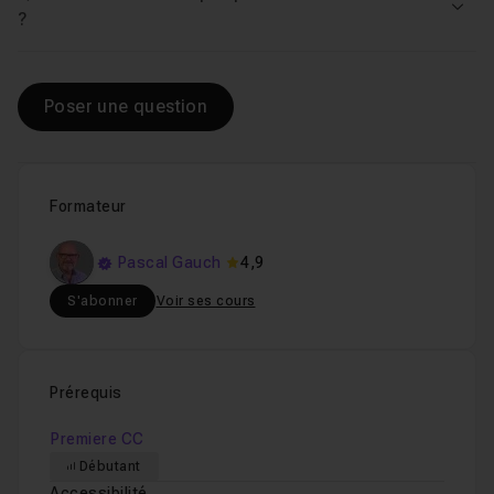
Voir
?
Poser une question
Formateur
Pascal Gauch
4,9
S'abonner
Voir ses cours
Prérequis
Premiere CC
Débutant
Accessibilité