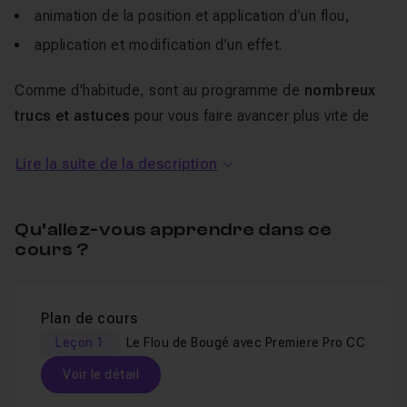
animation de la position et application d’un flou,
application et modification d’un effet.
Comme d'habitude, sont au programme de
nombreux
trucs et astuces
pour vous faire avancer plus vite de
façon opérationnelle dans votre flux de production.
Lire la suite de la description
A la fin de cette formation, vos
rendus d’animations
seront plus naturels et
plus professionnels
grâce à
Qu’allez-vous apprendre dans ce
Première Pro CC.
cours ?
Je reste disponible dans le salon d'entraide pour
répondre à vos éventuelles questions sur le cours.
Plan de cours
Je suis
Pascal Gauch
, Expert Certifié par Adobe
. Je
Leçon 1
Le Flou de Bougé avec Premiere Pro CC
suis réalisateur et formateur sur Premiere Pro,
After
Voir le détail
Effects
,
Photoshop
,
InDesign
, Lightroom, etc ...