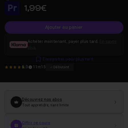
1,99€
Ajouter au panier
Acheter maintenant, payer plus tard.
En savoir
plus
Enregistrer pour plus tard
5,0
11m15
Débutant
5
Découvrez nos abos
Tout apprendre, sans limite
Offrir ce cours