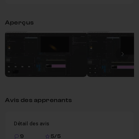
Table des matières
Bon tuto !
Aperçus
Le Flou de Bougé avec Premiere Pro CC
11m
Leçon 1
Image
Avis des apprenants
Détail des avis
9
5/5