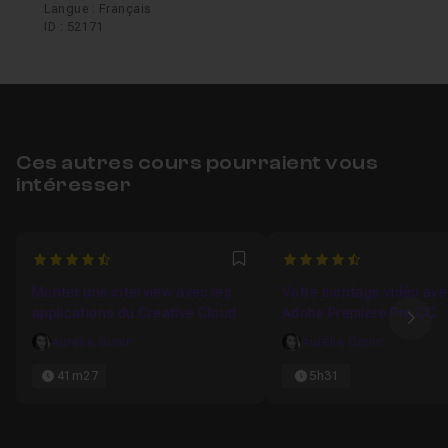
Langue : Français
ID : 52171
Ces autres cours pourraient vous
intéresser
4.8055555555556
4.9090909090909
Favori
Monter une interview avec les
Votre montage vidéo av
applications du Creative Cloud
Adobe Premiere Pro CC
Ima
Aurélie Gonin
Aurélie Gonin
41m27
5h31