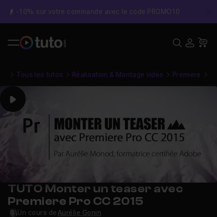
-10% sur votre commande avec le code PROMO10
C
Recher
USE
Pa
Tous les tutos
Réalisation & Montage vidéo
Premiere
Mo
Play
TUTO Monter un teaser avec
Premiere Pro CC 2015
Un cours de
Aurélie Gonin