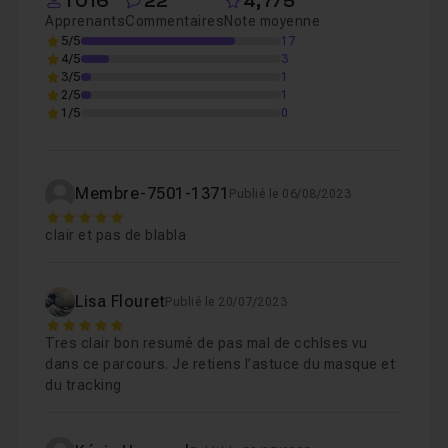
1 016
22
4,7/5
Apprenants
Commentaires
Note moyenne
5/5
17
Chapitre 6 : Habillage de notre video
03m06
4/5
3
3/5
1
2/5
1
Chapitre 7 : Export et consolidate
1/5
0
03m22
Chapitre 8 : Conclusion
01m15
Membre-7501-1371
Publié le 06/08/2023
5
clair et pas de blabla
Lisa Flouret
Publié le 20/07/2023
5
Tres clair bon resumé de pas mal de cchlses vu
dans ce parcours. Je retiens l’astuce du masque et
du tracking