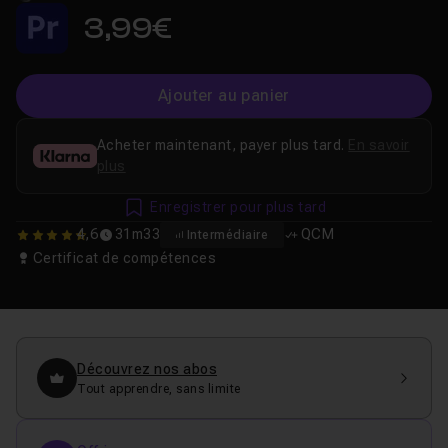
3,99€
Ajouter au panier
Acheter maintenant, payer plus tard.
En savoir
plus
Enregistrer pour plus tard
4,6
31m33
QCM
Intermédiaire
4.6363636363636
Certificat de compétences
Découvrez nos abos
Tout apprendre, sans limite