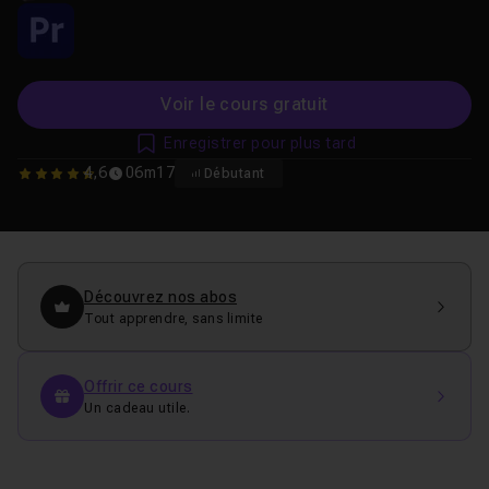
Voir le cours gratuit
Enregistrer pour plus tard
4,6
06m17
Débutant
4.6153846153846
Découvrez nos abos
Tout apprendre, sans limite
Offrir ce cours
Un cadeau utile.