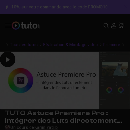
-10% sur votre commande avec le code PROMO10
C
Recher
USE
Pa
Tous les tutos
Réalisation & Montage vidéo
Premiere
As
Play
TUTO Astuce Premiere Pro :
Intégrer des Luts directement
dans le Panneau Lumetri
Un cours de
Karim Yatrib