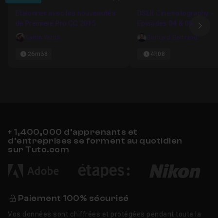
Favori
Etalonner avec les nouveautés
DSLR Cinematography -
de Premiere Pro CC 2015
Episodes 04 & 05
Ima
Karim Yatrib
Bernard Bertrand
26m38
4h08
+ 1,400,000 d’apprenants et
d’entreprises se forment au quotidien
sur Tuto.com
Paiement 100% sécurisé
Vos données sont chiffrées et protégées pendant toute la