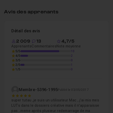
Avis des apprenants
Détail des avis
2 009
13
4,7/5
Apprenants
Commentaires
Note moyenne
5/5
10
4/5
2
3/5
0
2/5
1
1/5
0
Membre-5396-1995
Publié le 03/05/2017
5
super tutau ,je suis un utilisateur Mac , j'ai mis mes
LUTs dans le dossiers créative mais il n'apparaisse
pas ..meme aprés plusieur redemarrage de ma