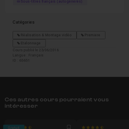
Sous-titres français (autogénérés)
Catégories
Réalisation & Montage vidéo
Premiere
Etalonnage
Cours publié le 23/06/2016
Langue : Français
ID : 65651
Ces autres cours pourraient vous
intéresser
4.6153846153846
4.5555555555556
Gratuit