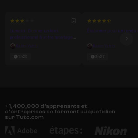
3
4.5454545454545
Favori
Lumetri : Donner un look
Étalonner pour un rendu
professionnel à votre montage
Ima
Premiere Pro
Karim Yatrib
Karim Yatrib
1h20
3h27
+ 1,400,000 d’apprenants et
d’entreprises se forment au quotidien
sur Tuto.com