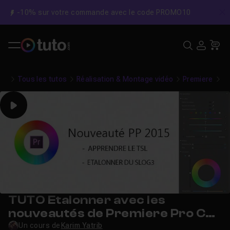
-10% sur votre commande avec le code PROMO10
C
Recher
USE
Pa
Tous les tutos
Réalisation & Montage vidéo
Premiere
Et
Play
TUTO Etalonner avec les
nouveautés de Premiere Pro CC
2015
Un cours de
Karim Yatrib