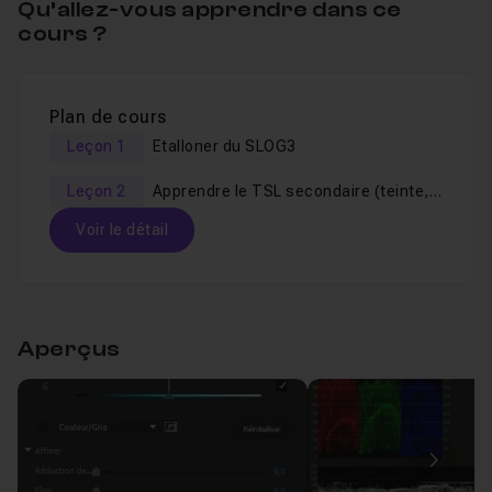
Qu’allez-vous apprendre dans ce
cours ?
Plan de cours
Leçon 1
Etalloner du SLOG3
Leçon 2
Apprendre le TSL secondaire (teinte, saturation, luminosité)
Voir le détail
Table des matières
Aperçus
Etalloner du SLOG3
17m36
Leçon 1
Apprendre le TSL secondaire (teinte, saturatio
Leçon 2
Image