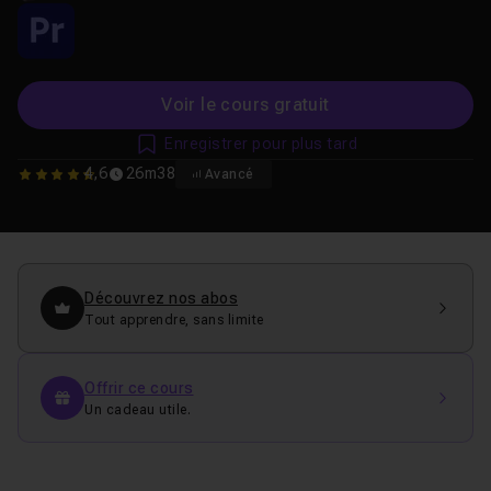
Voir le cours gratuit
Enregistrer pour plus tard
4,6
26m38
Avancé
4.6153846153846
Découvrez nos abos
Tout apprendre, sans limite
Offrir ce cours
Un cadeau utile.