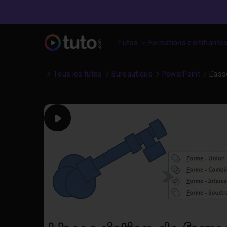
Tutos
Formations certifiante
Tous les tutos
Bureautique
PowerPoint
L'as
Play