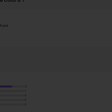
e cours ?
Point
oint
22m48
3
1
0
0
0