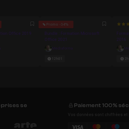
4444
4.6666666666667
4.466
Promo -34%
Favori
Favori
ation Office 2019
Bundle : Formation Microsoft
Forma
Office 2021
2016
a
Mediaforma
Me
12h01
2h
eprises se
Paiement 100% séc
Vos données sont chiffrées et 