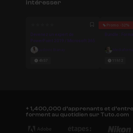
intéresser
0
4.444444444
Promo -32%
Favori
Devenez un expert de
Bundle : Form
PowerPoint 2019 / Microsoft 365
Ludovic Bianay
Mediaform
4h57
11h12
+ 1,400,000 d’apprenants et d’entr
forment au quotidien sur Tuto.com