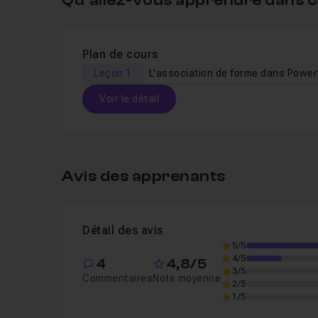
Qu’allez-vous apprendre dans c
Plan de cours
Leçon 1
L'association de forme dans Power
Voir le détail
Table des matières
Avis des apprenants
Leçon 1
L'association de forme dans PowerP
Détail des avis
5/5
4/5
4
4,8/5
3/5
Commentaires
Note moyenne
2/5
1/5