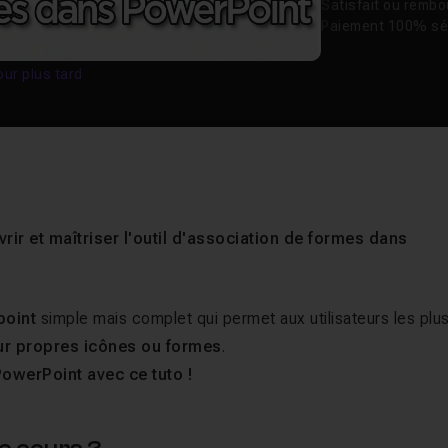
Satisfait ou remb
Paiement 100% sé
our plus tard
rir et maîtriser l'outil d'association de formes dans
point
simple mais complet qui permet aux utilisateurs les plu
ur propres icônes ou formes
.
owerPoint avec ce tuto !