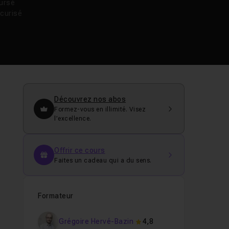
oursé
curisé
Découvrez nos abos
Formez-vous en illimité. Visez
l’excellence.
Offrir ce cours
Faites un cadeau qui a du sens.
s
Formateur
Grégoire Hervé-Bazin
4,8