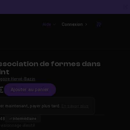
C
Aide
Connexion
Panier
ssociation de formes dans
int
goire Hervé-Bazin
€
Ajouter au panier
er maintenant, payer plus tard.
En savoir plus
48
Intermédiaire
isionnage illimité