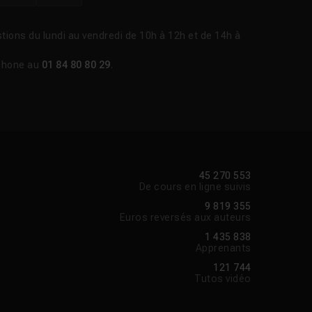
tions du lundi au vendredi de 10h à 12h et de 14h à
phone au
01 84 80 80 29
.
45 270 553
De cours en ligne suivis
9 819 355
Euros reversés aux auteurs
1 435 838
Apprenants
121 744
Tutos vidéo