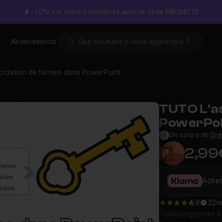
-10% sur votre commande avec le code PROMO10
Search
s
Abonnements
sociation de formes dans PowerPoint
TUTO L'a
PowerPo
Un cours de
Gré
2,99
Achet
4,8
22m
4.75
Téléchargement & v