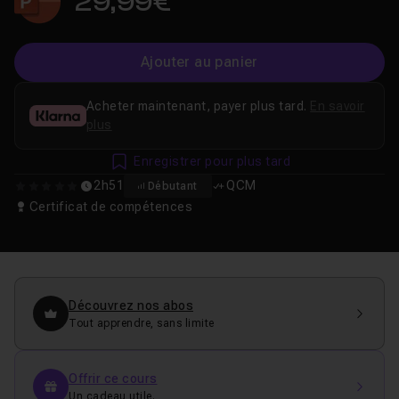
29,99€
Ajouter au panier
Acheter maintenant, payer plus tard.
En savoir
plus
Enregistrer pour plus tard
2h51
QCM
Débutant
0
Certificat de compétences
Découvrez nos abos
Tout apprendre, sans limite
Offrir ce cours
Un cadeau utile.