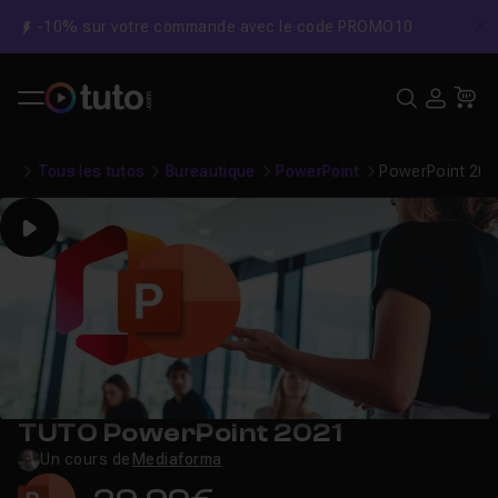
-10% sur votre commande avec le code PROMO10
C
Recher
USE
Pa
Tous les tutos
Bureautique
PowerPoint
PowerPoint 202
Play
TUTO PowerPoint 2021
Un cours de
Mediaforma