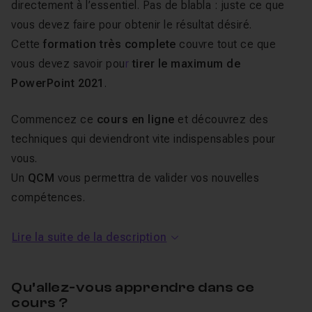
directement à l’essentiel. Pas de blabla : juste ce que
vous devez faire pour obtenir le résultat désiré.
Cette
formation très complete
couvre tout ce que
vous devez savoir pou
r
tirer le maximum de
PowerPoint 2021
.
Commencez ce
cours en ligne
et découvrez des
techniques qui deviendront vite indispensables pour
vous.
Un
QCM
vous permettra de valider vos nouvelles
compétences.
Je reste disponible dans le salon d'entraide pour
répondre à vos questions.
Lire la suite de la description
Je vous souhaite de passer d’agréables journées en
Qu’allez-vous apprendre dans ce
compagnie de PowerPoint 2021 et d’aller beaucoup
cours ?
plus loin avec votre nouvel outil de présentation !