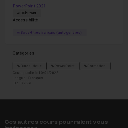
PowerPoint 2021
010 - Les vues de PowerPoint
Leçon 10
Débutant
011 - Le thème Office noir
Leçon 11
Accessibilité
Sous-titres français (autogénérés)
Chapitre 2 : Première Présentation
13m55
Catégories
Chapitre 3 : Bonnes Pratiques
16m03
Bureautique
PowerPoint
Formation
Cours publié le 10/01/2022
Chapitre 4 : Ajouter des objets aux diapositives
47m
Langue : Français
ID : 172881
Chapitre 5 : Annotations et mise en forme des diapos
Chapitre 6 : Présentations
18m15
Ces autres cours pourraient vous