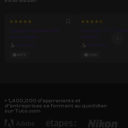
intéresser
Chapitre 7 : Techniques avancées
27m09
Chapitre 8 : Travailler à plusieurs sur PowerPoint
07
5
4.5384615384615
Favori
Formation PowerPoint 365 -
PowerPoint 2019 : Forma
Cours complet
complète
Ima
Mediaforma
Mediaforma
4h29
2h46
+ 1,400,000 d’apprenants et
d’entreprises se forment au quotidien
sur Tuto.com