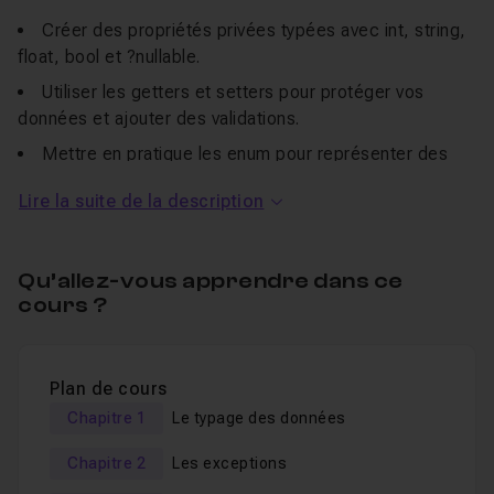
Créer des propriétés privées typées avec int, string,
float, bool et ?nullable.
Utiliser les getters et setters pour protéger vos
données et ajouter des validations.
Mettre en pratique les enum pour représenter des
rôles ou statuts de manière sûre.
Lire la suite de la description
Calculer des valeurs avec des unions types (int|float)
pour gérer différents formats de données.
Implémenter des classes readonly pour garantir
Qu’allez-vous apprendre dans ce
cours ?
l’immuabilité de certaines entités métier.
À travers un exemple concret :
Plan de cours
Une classe User pour gérer les utilisateurs et leur
Chapitre 1
Le typage des données
rôle.
Chapitre 2
Les exceptions
Une classe Product pour gérer les produits, leurs prix