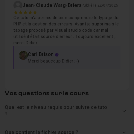
Définir un rôle sans valeur associée
Leçon 7
Jean-Claude Warg-Briers
Publié le 22/04/2026
5
Définir un rôle avec valeur associée
Sachez que grâce à votre CPF, vous pouvez passer une
Leçon 8
Ce tuto m'a permis de bien comprendre le typage du
Certification PHP reconnue par l'État ainsi que par le
PHP et la gestion des erreurs. Avant je supprimais le
Le retour void d'une méthode
Leçon 9
tapage proposé par Visual studio code car mal
monde du travail !
utilisé il était source d'erreur . Toujours excellent ,
Découvrir la formation PHP financée par votre CPF !
merci Didier
Chapitre 2 : Les exceptions
39m29
Carl Brison
Merci beaucoup Didier ;-)
Chapitre 3 : Application
1h04
Vos questions sur le cours
Quel est le niveau requis pour suivre ce tuto
Voir
?
Que contient le fichier source ?