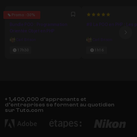
5
5
Promo -30%
Favori
Bundle POO : Programmation
#8 La POO en PHP : Les p
Orientée Objet en PHP
Ima
Carl Brison
Carl Brison
17h30
1h16
+ 1,400,000 d’apprenants et
d’entreprises se forment au quotidien
sur Tuto.com