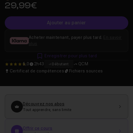
29,99€
Ajouter au panier
Acheter maintenant, payer plus tard.
En savoir
plus
Enregistrer pour plus tard
5,0
2h43
QCM
Débutant
5
Certificat de compétences
Fichiers sources
Découvrez nos abos
Tout apprendre, sans limite
Offrir ce cours