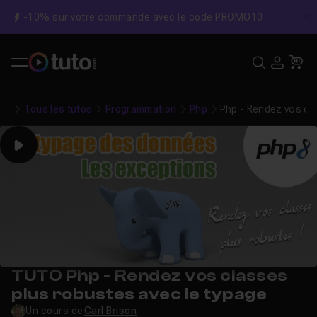
-10% sur votre commande avec le code PROMO10
C
Recher
USE
Pa
Tous les tutos
Programmation
Php
Php - Rendez vos cl
Play
TUTO Php - Rendez vos classes
plus robustes avec le typage
Un cours de
Carl Brison