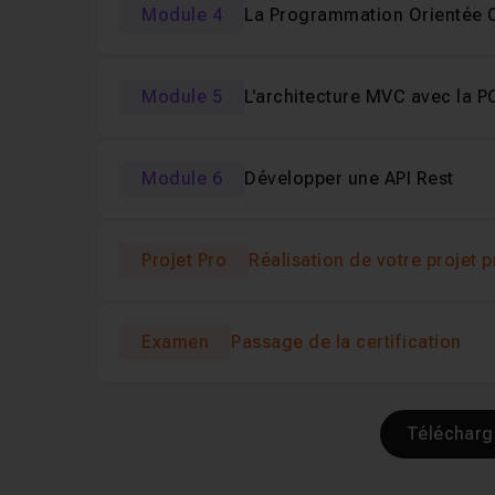
Module 4
La Programmation Orientée 
Module 5
L'architecture MVC avec la 
Module 6
Développer une API Rest
Projet Pro
Réalisation de votre projet 
Examen
Passage de la certification
Publics visés
Certification
Métiers visés
Télécharg
Tout public
La formation vous prépare au passage du bloc 2 
En suivant cette formation, vous pourrez accéde
En tant que développeur ou développeuse back-end, v
Durée de l’examen
60 minutes
Les postes accessibles après cette formation incl