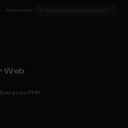
Search
s
Abonnements
r Web
-End avec PHP