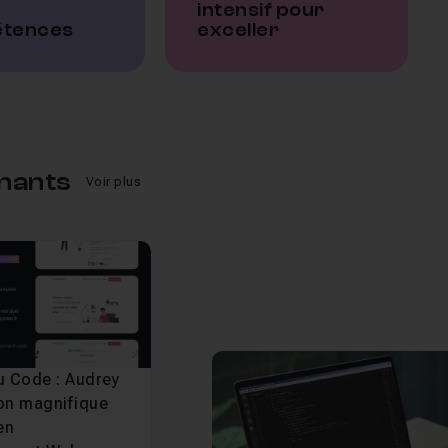
intensif pour
tences
exceller
nants
Voir plus
au Code : Audrey
son magnifique
04-parcours-developpeur
Élève sur le parcours
en