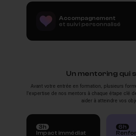
Identifier les util
C4.f – Travailler 
Collaborer avec d’
Accompagnement
C4.g – Finaliser et
et suivi personnalisé
Effectuer les tests
Date de passage
Les évaluations s
Le dossier du cand
• Taux de réussite
• Retour global à l
• Taux d’insertion
Un mentoring qui s
A la fin de cette 
Avant votre entrée en formation, plusieurs for
l’expertise de nos mentors à chaque étape clé
Résultats
Pour valider le bl
aider à atteindre vos obje
Parchemin
Le certificat de co
3h
6h
Taux de satisfaction
90%
Impact immédiat
Renfo