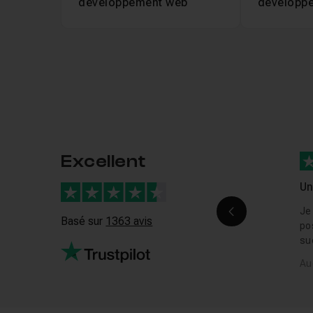
développement web
développ
Excellent
Un
pe
Je
Images préc
Basé sur
1363 avis
po
su
Fron
Au
ac
co
vr