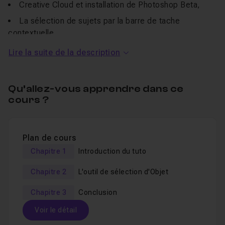
Creative Cloud et installation de Photoshop Beta,
La sélection de sujets par la barre de tache
contextuelle,
L'outil sélection d'objets et ses options,
Lire la suite de la description
La sélection de personnes simple ou multiple,
Divers exemples d'utilisation.
Qu’allez-vous apprendre dans ce
cours ?
Tous les fichiers de travail sont fournis
.
Vous pouvez soumettre vos questions dans l'aide ou
la FAQ.
Plan de cours
Si vous êtes débutant à Photoshop, n’hésitez pas à
Chapitre 1
Introduction du tuto
suivre ma formation complète disponible ici:
Chapitre 2
L'outil de sélection d'Objet
Apprendre Photoshop 2024
Chapitre 3
Conclusion
Une
version d'essai de Photoshop
version peut être
Voir le détail
téléchargée.