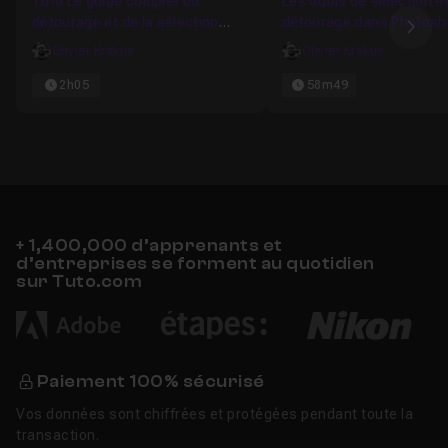
Tuto Le guide complet du
Les outils de sélection e
détourage et de la sélection
détourage dans Photos
Ima
dans Photoshop en 2025
Elements 2021
Olivier Krakus
Olivier Krakus
2h05
58m49
+ 1,400,000 d’apprenants et
d’entreprises se forment au quotidien
sur Tuto.com
Paiement 100% sécurisé
Vos données sont chiffrées et protégées pendant toute la
transaction.