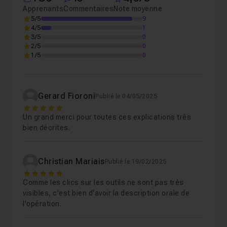
Apprenants
Commentaires
Note moyenne
5/5
9
4/5
1
3/5
0
2/5
0
1/5
0
Gerard Fioroni
Publié le 04/05/2025
5
Un grand merci pour toutes ces explications trés
bien décrites.
Christian Mariais
Publié le 19/02/2025
5
Comme les clics sur les outils ne sont pas très
visibles, c'est bien d'avoir la description orale de
l'opération.