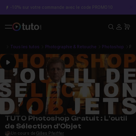
-10% sur votre commande avec le code PROMO10
C
Recher
USE
Pa
Tous les tutos
Photographie & Retouche
Photoshop
Pho
Play
TUTO Photoshop Gratuit : L'outil
de Sélection d'Objet
Un cours de
Gilles Pfeiffer