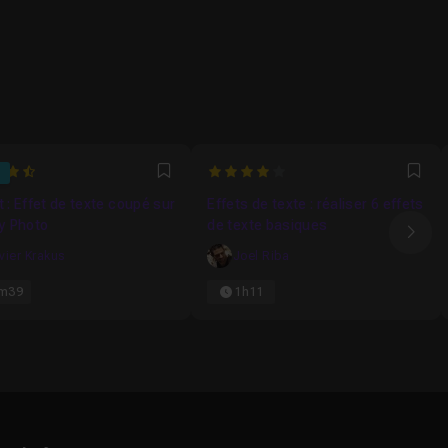
5789473684
4
Favori
Fav
t : Effet de texte coupé sur
Effets de texte : réaliser 6 effets
ty Photo
de texte basiques
Ima
ivier Krakus
Joel Riba
m39
1h11