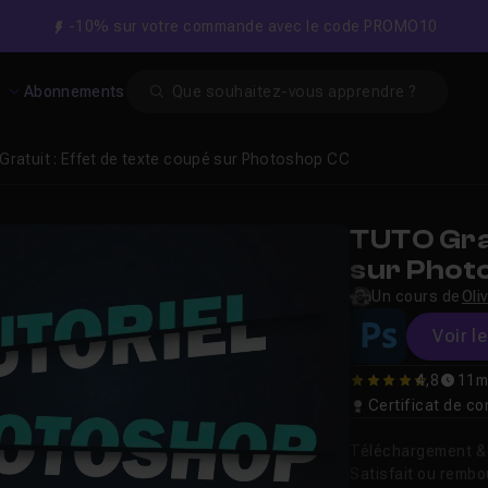
-10% sur votre commande avec le code PROMO10
Search
s
Abonnements
Gratuit : Effet de texte coupé sur Photoshop CC
TUTO Grat
sur Phot
Un cours de
Oli
Voir l
4,8
11m
4.76
Certificat de 
Téléchargement & v
Satisfait ou remb