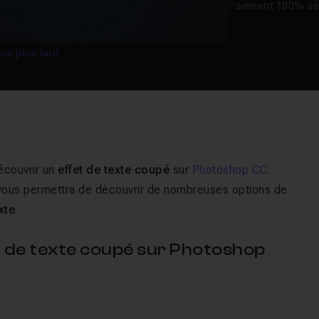
Paiement 100% sé
our plus tard
découvrir un
effet de texte coupé
sur
Photoshop CC
.
l vous permettra de découvrir de nombreuses options de
xte
.
fet de texte coupé sur Photoshop