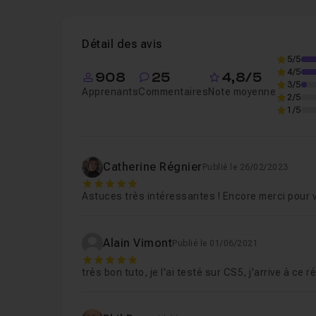
Leçon 1
Introduction
01m10
Voir
Détail des avis
Leçon 2
Effet de texté coupé / tranché
10
5/5
4/5
908
25
4,8/5
3/5
Apprenants
Commentaires
Note moyenne
2/5
1/5
Catherine Régnier
Publié le 26/02/2023
5
Astuces très intéressantes ! Encore merci pour 
Alain Vimont
Publié le 01/06/2021
5
très bon tuto, je l'ai testé sur CS5, j'arrive à c