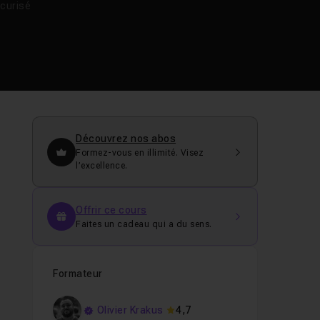
curisé
Découvrez nos abos
Formez-vous en illimité. Visez
l’excellence.
Offrir ce cours
Faites un cadeau qui a du sens.
Formateur
Olivier Krakus
4,7