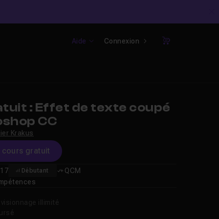
C
Aide
Connexion
Panier
uit : Effet de texte coupé
oshop CC
vier Krakus
e cours gratuit
17
QCM
Débutant
compétences
isionnage illimité
oursé