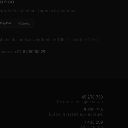
urisé
protégées pendant toute la transaction.
tions du lundi au vendredi de 10h à 12h et de 14h à
phone au
01 84 80 80 29
.
45 276 798
De cours en ligne suivis
9 820 725
Euros reversés aux auteurs
1 436 209
Apprenants