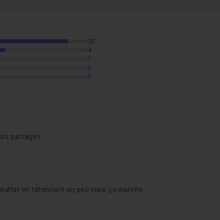
m07
20
4
1
0
0
vos partages
e résultat en tâtonnant un peu mais ça marche