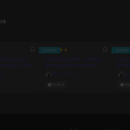
us
6667
4.3965517241379
4.631
Gratuit
Gratuit
Favori
Favori
r les outils de
Photoshop gratuit - Comment
Gratui
hotoshop CC 2021
donner du relief à un texte ?
Affini
kus
Olivier Krakus
Ol
11m12
09