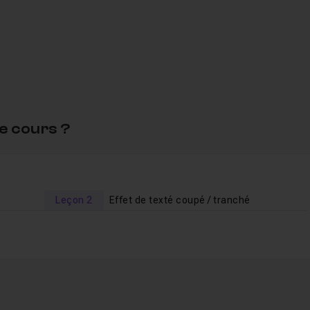
nces en fin d'exercice.
tes questions ou demande de tutoriels en
Entraide
.
e cours ?
découvrez la
formation complète sur Photoshop
.
Leçon 2
Effet de texté coupé / tranché