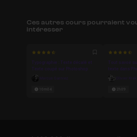
Ces autres cours pourraient vo
intéresser
4.4
4.666666666
Favori
Typographie : Texte décalé et
Tout savoir su
Texte coupé sur Photoshop
texte dans P
Marcus Garniez
Olivier Kra
10m04
2h09