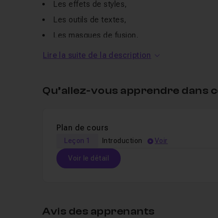
Les effets de styles,
Les outils de textes,
Les masques de fusion,
La création d'un texte tranché.
Lire la suite de la description
Un
QCM
vous permettra de valider vos connaissa
Je reste également à votre disposition pour tou
Qu’allez-vous apprendre dans c
Pour en apprendre plus sur les outils de texte, 
Plan de cours
Leçon 1
Introduction
Voir
Voir le détail
Table des matières
Avis des apprenants