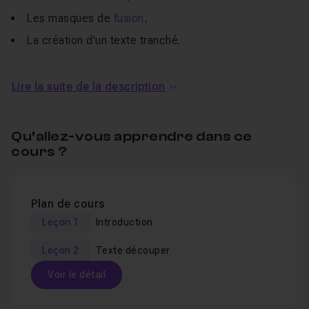
Les masques de
fusion
,
La création d'un texte tranché.
Un
QCM
vous permettra de valider vos connaissances
Lire la suite de la description
en fin d'exercice.
Je reste également à votre disposition pour toutes
Qu’allez-vous apprendre dans ce
questions ou demandes de tutoriels en Entraide.
cours ?
Pour en apprendre plus sur Affinity, découvrez le tutoriel
sur
la retouche photo dans Affinity Photo
.
Plan de cours
Leçon 1
Introduction
Leçon 2
Texte découper
Voir le détail