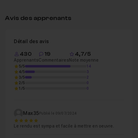
Table des matières
Avis des apprenants
Introduction
01m09
Leçon 1
Détail des avis
Texte découper
08m30
Leçon 2
430
19
4,7/5
Apprenants
Commentaires
Note moyenne
5/5
14
4/5
3
3/5
2
2/5
0
1/5
0
Max35
Publié le 09/07/2024
5
Le rendu est sympa et facile à mettre en oeuvre.