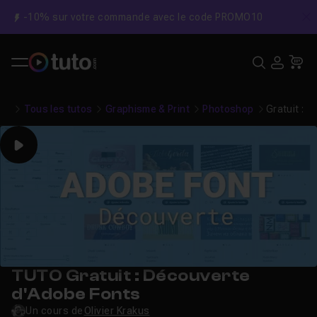
-10% sur votre commande avec le code PROMO10
C
Recher
USE
Pa
Tous les tutos
Graphisme & Print
Photoshop
Gratuit : 
Play
TUTO Gratuit : Découverte
d'Adobe Fonts
Un cours de
Olivier Krakus