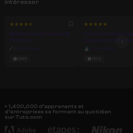
intéresser
4.6666666666667
5
Favori
Maîtriser les outils de texte de
Concevoir facilement se
Photoshop
propres polices de cara
Ima
avec Adobe Illustrator et
Olivier Krakus
Laurent Briere
Fontself
2h09
1h12
+ 1,400,000 d’apprenants et
d’entreprises se forment au quotidien
sur Tuto.com