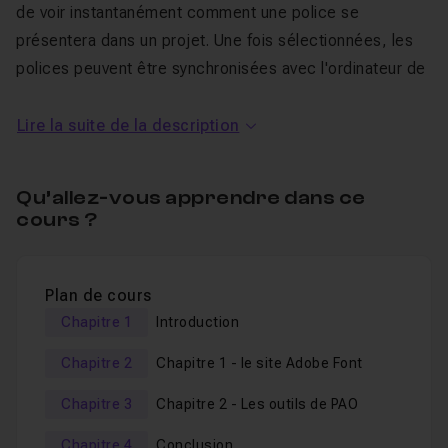
de voir instantanément comment une police se
présentera dans un projet. Une fois sélectionnées, les
polices peuvent être synchronisées avec l'ordinateur de
l'utilisateur, ce qui les rend disponibles pour une
utilisation immédiate, que ce soit en ligne ou hors ligne.
Lire la suite de la description
Découverte d'Adobe Fonts
Qu’allez-vous apprendre dans ce
cours ?
Dans ce tuto, vous apprendrez :
Comment utilisez Adobe Font en ligne,
Plan de cours
L'intégration de l'outil dans les logiciels du Creative
Chapitre 1
Introduction
Cloud,
Chapitre 2
Chapitre 1 - le site Adobe Font
Les paramétrages à connaître.
Chapitre 3
Chapitre 2 - Les outils de PAO
Si vous avez des questions durant le visionnage de ce
Chapitre 4
Conclusion