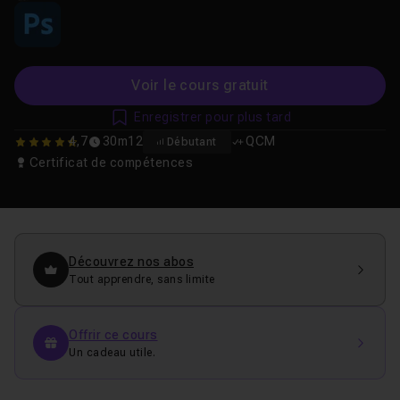
Voir le cours gratuit
Enregistrer pour plus tard
4,7
30m12
QCM
Débutant
4.7142857142857
Certificat de compétences
Découvrez nos abos
Tout apprendre, sans limite
Offrir ce cours
Un cadeau utile.