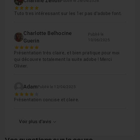
Charline Zenon
Publié le 26/04/2026
Chapitre 4 : Conclusion
47s
5
Tuto tres intéressant sur les 1er pas d'adobe font.
Charlotte Belhocine
Publié le
Guerin
10/06/2025
5
Présentation très claire, et bien pratique pour moi
qui découvre totalement la suite adobe ! Merci
Olivier.
Adam
Publié le 12/04/2025
4
Présentation concise et claire.
Voir plus d'avis
Vos questions sur le cours