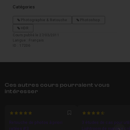
Catégories
Photographie & Retouche
Photoshop
HDR
Cours publié le 27/03/2011
Langue : Français
ID : 17206
Ces autres cours pourraient vous
intéresser
5
4.3
Favori
Retouche de photos à priori
3 études de cas pour util
ratées #3
Lightroom de manière cr