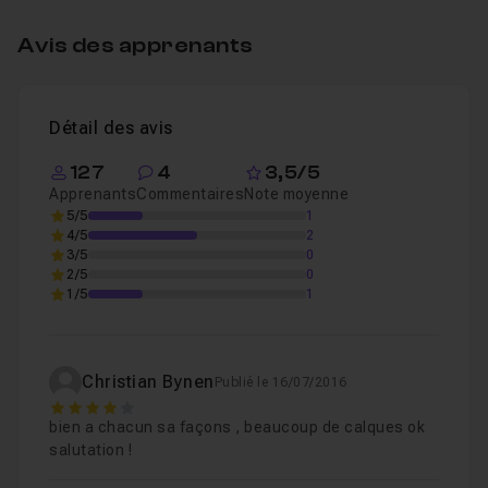
Avis des apprenants
Retouche Paysages HDR
40m40
Leçon 1
Détail des avis
127
4
3,5/5
Apprenants
Commentaires
Note moyenne
5/5
1
4/5
2
3/5
0
2/5
0
1/5
1
Christian Bynen
Publié le 16/07/2016
4
bien a chacun sa façons , beaucoup de calques ok
salutation !