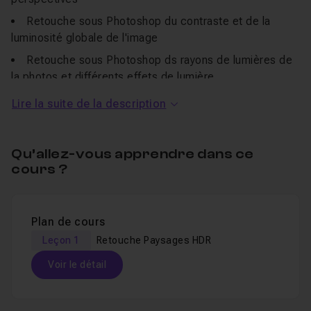
Retouche sous Photoshop du contraste et de la
luminosité globale de l'image
Retouche sous Photoshop ds rayons de lumières de
la photos et différents effets de lumière
Faire exploser les détails d'une manière locale sur la
Lire la suite de la description
photo
Corrections des couleurs
Qu’allez-vous apprendre dans ce
cours ?
Comme d'habitude tous les fichiers .RAW sont inclus
avec cette formation afin que vous puissiez reproduire
les exemples montrés dans ce tutoriel
Plan de cours
Leçon 1
Retouche Paysages HDR
Voir le détail
Table des matières