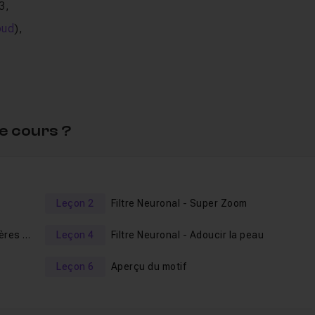
3,
oud
),
ettre de suivre dans les mêmes conditions.
ation complète
pour vous former à
Photoshop CC
2020 !
e cours ?
Leçon 2
Filtre Neuronal - Super Zoom
Filtre Neuronal - Effacer les poussières et rayures
Leçon 4
Filtre Neuronal - Adoucir la peau
Leçon 6
Aperçu du motif