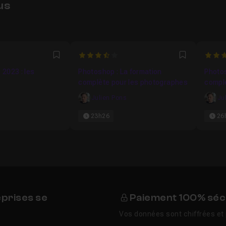
us
3.1666666666667
5
Favori
Favori
2023 : les
Photoshop : La formation
Photos
complète pour les photographes
compl
s
Julien Pons
Ju
23h26
26
eprises se
Paiement 100% séc
Vos données sont chiffrées et 