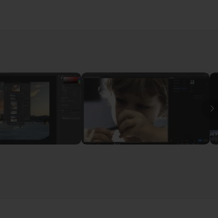
30
I
res et rayures
04m56
10m03