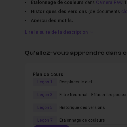
Etalonnage de couleurs
dans
Camera Raw
1
Historiques des versions
(de documents
cl
Aperçu des motifs.
Lire la suite de la description
Les fichiers sources sont fournis pour vous perm
Et bien entendu, je vous invite à consulter la
form
Qu’allez-vous apprendre dans c
Plan de cours
Leçon 1
Remplacer le ciel
Leçon 3
Leçon 5
Historique des versions
Leçon 7
Etalonnage de couleurs