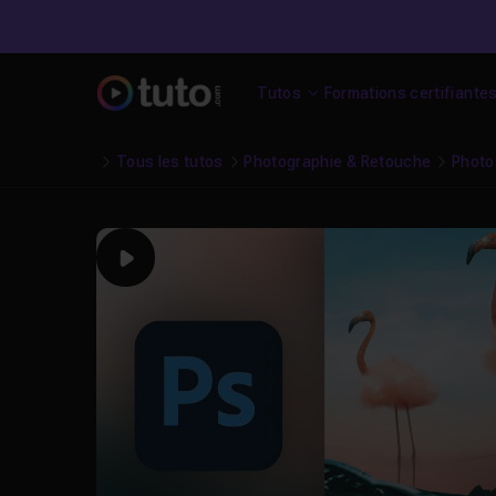
Tutos
Formations certifiante
Tous les tutos
Photographie & Retouche
Photo
Play