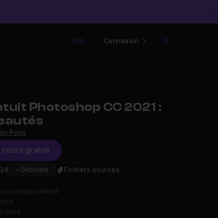
C
Aide
Connexion
Panier
tuit Photoshop CC 2021 :
eautés
ien Pons
e cours gratuit
34
Fichiers sources
Débutant
isionnage illimité
oursé
curisé