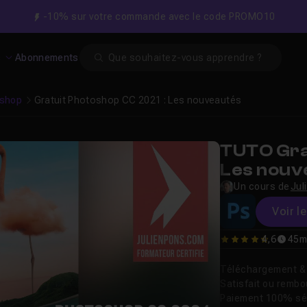
-10% sur votre commande avec le code PROMO10
Search
s
Abonnements
shop
Gratuit Photoshop CC 2021 : Les nouveautés
TUTO Gra
Les nouv
Un cours de
Jul
Voir l
4,6
45m
4.6
Téléchargement & v
Satisfait ou remb
Paiement 100% sé