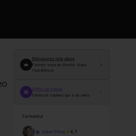
Découvrez nos abos
Formez-vous en illimité. Visez
l’excellence.
20
Offrir ce cours
Faites un cadeau qui a du sens.
Formateur
Julien Pons
4,7