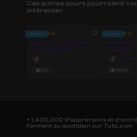
Ces autres cours pourraient vo
intéresser
4.65
4.8
Gratuit
Gratuit
Favori
Gratuit : Les nouveautés de
Photoshop CC 
Photoshop CC 2022
nouveautés
Julien Pons
Julien Pon
33m
44m04
+ 1,400,000 d’apprenants et d’entr
forment au quotidien sur Tuto.com