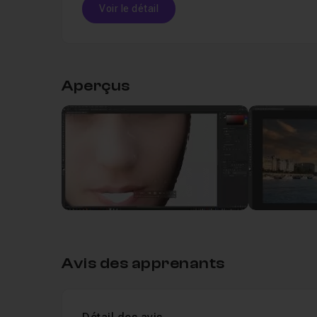
Voir le détail
Table des matières
Aperçus
Leçon 1
Remplacer le ciel
12m58
Leçon 2
Filtre Neuronal - Super Zoom
03m
Leçon 3
Filtre Neuronal - Effacer les poussiè
Leçon 4
Filtre Neuronal - Adoucir la peau
Avis des apprenants
Leçon 5
Historique des versions
05m22