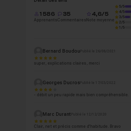
Détail des avis
5/5
4/5
1 586
35
4,6/5
Leçon 6
Aperçu du motif
01m43
3/5
Apprenants
Commentaires
Note moyenne
2/5
1/5
Leçon 7
Etalonnage de couleurs
07m02
Bernard Boudou
Publié le 26/08/2021
5
super, explications claires, merci
Georges Ducros
Publié le 17/03/2022
4
- débit un peu rapide mais bien compréhensible.
Marc Durant
Publié le 12/12/2020
5
Clair, net et précis comme d'habitude. Bravo