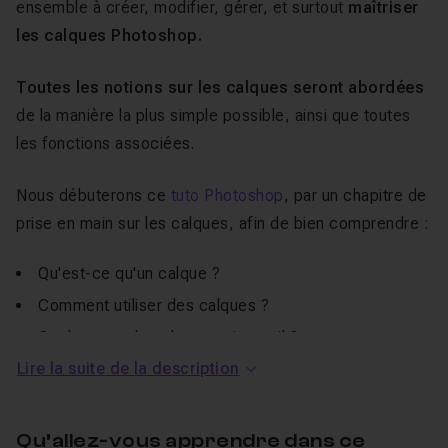
ensemble à créer, modifier, gérer, et surtout
maîtriser
les calques Photoshop.
Toutes les notions sur les calques seront abordées
de la manière la plus simple possible, ainsi que toutes
les fonctions associées.
Nous débuterons ce
tuto Photoshop
, par un chapitre de
prise en main sur les calques, afin de bien comprendre :
Qu'est-ce qu'un calque ?
Comment utiliser des calques ?
Quels types de calques existe-t-il ?
Lire la suite de la description
Comment fonctionne la hiérarchie des calques ?
Nous verrons par la suite, tous les types de calques
Qu’allez-vous apprendre dans ce
un par un.