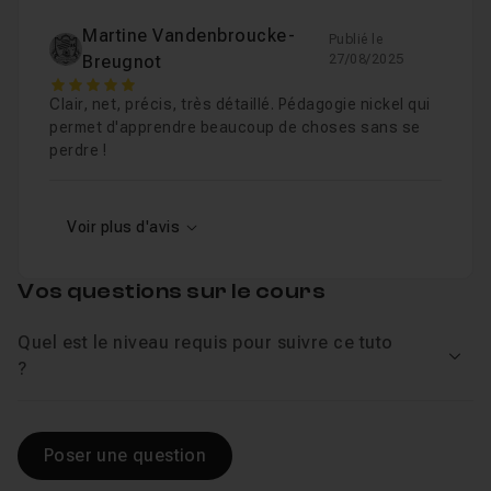
d'organisation, de navigation et d'affichage.
Les groupes
11m27
Leçon 12
Martine Vandenbroucke-
Publié le
Organiser des calques et des groupes dans
Breugnot
27/08/2025
Photoshop
5
Les options simples indispensables
08m3
Leçon 13
Clair, net, précis, très détaillé. Pédagogie nickel qui
permet d'apprendre beaucoup de choses sans se
Cette formation complète sur les calques
perdre !
Photoshop
, est dédiée aux débutants.
Les verrous
03m42
Leçon 14
Les utilisateurs intermédiaires, pourront repartir d'une
base solide dans la maîtrise des calques.
Voir plus d'avis
Les options d'organisation supplémentaires
Leçon 15
Les fichiers sources sont fournis avec ces vidéos.
Vos questions sur le cours
Les filtres d'affichage
04m34
Leçon 16
Quel est le niveau requis pour suivre ce tuto
Voir
?
Atelier : Mise en pratique des connaissance
Leçon 17
Poser une question