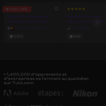
4.6666666666667
5
Promo -28%
Favori
Apprendre et maîtriser les
Apprendre Photoshop : 3
essentiels de photoshop
calques et les masques
Ima
Camille B.
,
Lesudformations
Gilles Pfeiffer
11h19
3h45
+ 1,400,000 d’apprenants et
d’entreprises se forment au quotidien
sur Tuto.com