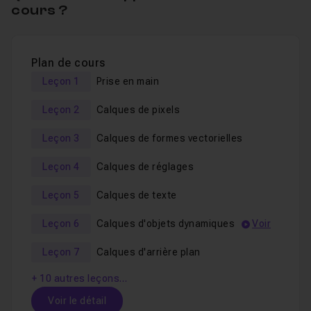
cours ?
Les calques de pixels
Les calques de formes vectorielles
Plan de cours
Les calques de réglages
Leçon 1
Prise en main
Les calques de texte
Leçon 2
Calques de pixels
Les calques d'objets dynamiques
Leçon 3
Calques de formes vectorielles
Comment fonctionnent-ils ? Quelles sont leurs
Leçon 4
Calques de réglages
particularités et fonctions ? Comment bien choisir
Leçon 5
Calques de texte
ses calques ?
Leçon 6
Calques d'objets dynamiques
Voir
Suite à cela, nous découvrirons dans ce tutoriel, toutes
les
fonctions associées aux calques, et comment
Leçon 7
Calques d'arrière plan
maîtriser toutes ces options.
+ 10 autres leçons…
Voir le détail
Les masques de fusion et d'écrêtage