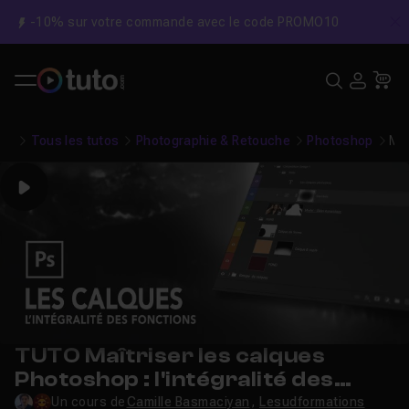
-10% sur votre commande avec le code PROMO10
C
Recher
USE
Pa
Tous les tutos
Photographie & Retouche
Photoshop
Maî
Play
TUTO Maîtriser les calques
Photoshop : l'intégralité des
fonctions
Un cours de
Camille Basmaciyan
,
Lesudformations