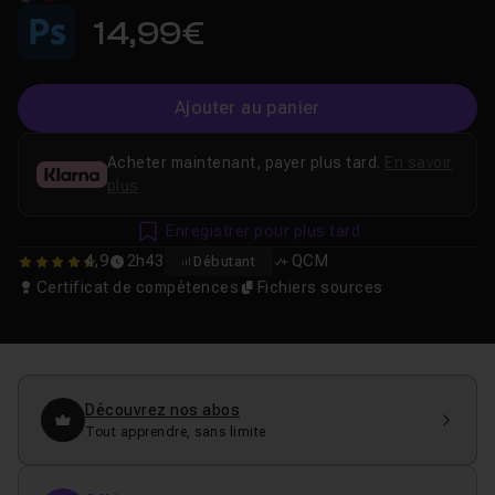
14,99€
Ajouter au panier
Acheter maintenant, payer plus tard.
En savoir
plus
Enregistrer pour plus tard
4,9
2h43
QCM
Débutant
4.859375
Certificat de compétences
Fichiers sources
Découvrez nos abos
Tout apprendre, sans limite