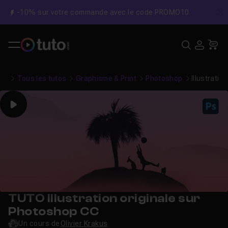
-10% sur votre commande avec le code PROMO10
C
Recher
USE
Pa
Tous les tutos
Graphisme & Print
Photoshop
Illustrati
Play
TUTO Illustration originale sur
Photoshop CC
Un cours de
Olivier Krakus