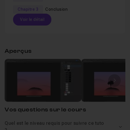
Chapitre 3
Conclusion
Voir le détail
Table des matières
Aperçus
Chapitre 1 : Introduction
02m35
Leçon 1
Introduction
Voir
Image
Avant propos
Leçon 2
Chapitre 2 : L'exercice
28m14
Vos questions sur le cours
Quel est le niveau requis pour suivre ce tuto
Chapitre 3 : Conclusion
55s
Voir