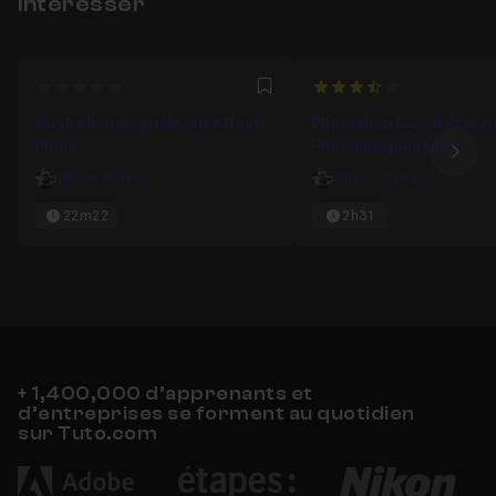
intéresser
0
3.3333333333333
Favori
Illustration originale sur Affinity
Photoshop CC - 8 Atelier
Photo
Photomanipulations
Ima
Olivier Krakus
Olivier Krakus
22m22
2h31
+ 1,400,000 d’apprenants et
d’entreprises se forment au quotidien
sur Tuto.com