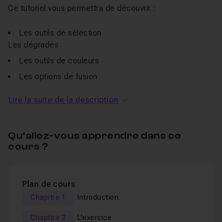
Ce tutoriel vous permettra de découvrir :
Les outils de sélection
Les dégradés
Les outils de couleurs
Les options de fusion
Les masques de fusion
Lire la suite de la description
Une section entraide vous permettra de poser vos
questions au cours de la formation mais aussi de
Qu’allez-vous apprendre dans ce
présenter vos résultats.
cours ?
Un QCM vous permet de valider vos compétences en fin
d'exercice
Plan de cours
Pour aller plus loin, découvrez la
formation sur le dessin
Chapitre 1
Introduction
dans Photoshop
.
Chapitre 2
L'exercice