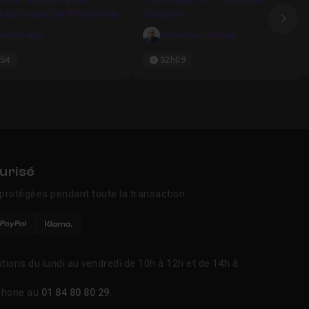
r du temps sur Photoshop
complète
Ima
ivier Krakus
Emmanuel Correia
54
32h09
urisé
protégées pendant toute la transaction.
tions du lundi au vendredi de 10h à 12h et de 14h à
phone au
01 84 80 80 29
.