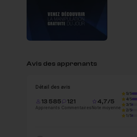
Leçon 2
Le tirage
16s
Leçon 3
La manipulation secrète
07m45
Avis des apprenants
Détail des avis
5/5
4/5
13 585
121
4,7/5
3/5
Apprenants
Commentaires
Note moyenne
2/5
1/5