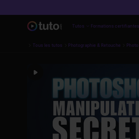
Tutos
Formations certifiante
Tous les tutos
Photographie & Retouche
Photo
Play