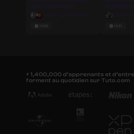
photo et retouche pro
de Photoshop 
Camille B.
,
Lesudformations
Olivier Kra
1h06
1h01
+ 1,400,000 d’apprenants et d’entr
forment au quotidien sur Tuto.com