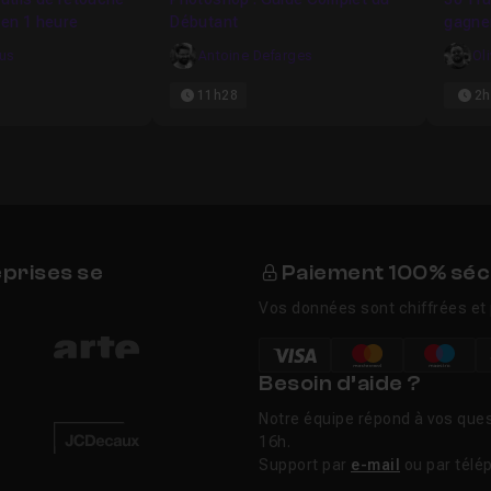
en 1 heure
Débutant
gagne
kus
Antoine Defarges
Ol
11h28
2h
eprises se
Paiement 100% séc
Vos données sont chiffrées et 
Besoin d’aide ?
Notre équipe répond à vos ques
16h.
Support par
e-mail
ou par télé