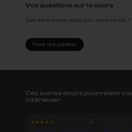
Vos questions sur le cours
Quel est le niveau requis pour suivre ce tuto ?
Poser une question
Ces autres cours pourraient vo
intéresser
4.7931034482759
0
Favori
Atelier photo : Techniques de
Maîtriser les 