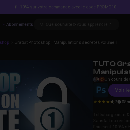
-10% sur votre commande avec le code PROMO10
Search
s
Abonnements
shop
Gratuit Photoshop : Manipulations secrètes volume 1
TUTO Gra
Manipula
Un cours de
Voir l
4,7
08m
4.6694214876033
Téléchargement & v
Satisfait ou remb
Paiement 100% sé