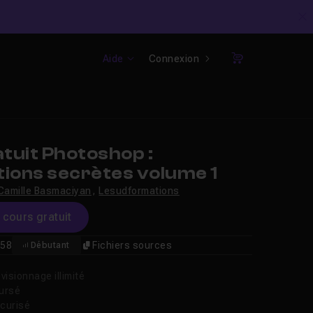
C
Aide
Connexion
Panier
tuit Photoshop :
tions secrètes volume 1
Camille Basmaciyan
,
Lesudformations
e cours gratuit
58
Fichiers sources
Débutant
isionnage illimité
oursé
curisé