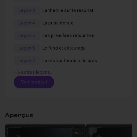
Régler un appareil photo
Leçon 3
La théorie sur le résultat
Retoucher une photo comme un pro
Nettoyer un fond
Leçon 4
La prise de vue
Détourer un élément
Leçon 5
Les premières retouches
Déformer un modèle ( bras, nez ... )
Leçon 6
Le fond et détourage
Amincir les bras d'une femme
Leçon 7
La restructuration du bras
Retoucher la colorimétrie et les lumières d'une photo
Retoucher la peau avec la technique du
split
+ 6 autres leçons…
frequency
Voir le détail
Ajouter des détails avec la technique du
dodge and
burn
Table des matières
Aveccee
tuto Atelier Photoshop
, tous les fichiers
Aperçus
sources sont inclus.
Introduction
01m24
Leçon 1
Cette formation est accessible dès le niveau