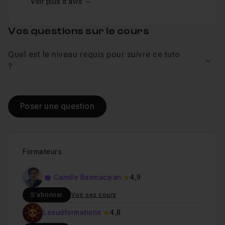
Voir plus d'avis
Vos questions sur le cours
Quel est le niveau requis pour suivre ce tuto
Voir
?
Poser une question
Formateurs
Camille Basmaciyan
4,9
S'abonner
Voir ses cours
Lesudformations
4,8