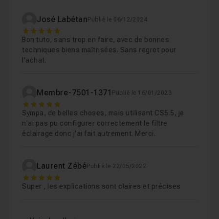
José Labétan
Publié le 06/12/2024
5
La colorimétrie
04m46
Leçon 9
Bon tuto, sans trop en faire, avec de bonnes
techniques biens maîtrisées. Sans regret pour
l'achat.
L'éclairage
04m19
Leçon 10
Membre-7501-1371
Publié le 16/01/2023
Retouches supplémentaires
03m50
Leçon 11
5
Sympa, de belles choses, mais utilisant CS5.5, je
n'ai pas pu configurer correctement le filtre
éclairage donc j'ai fait autrement. Merci.
Le dodge and burn / les détails
08m03
Leçon 12
Laurent Zébé
Publié le 22/05/2022
Les finitions
04m09
Leçon 13
5
Super , les explications sont claires et précises