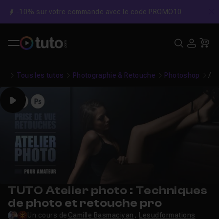
-10% sur votre commande avec le code PROMO10
C
Recher
USE
Pa
Tous les tutos
Photographie & Retouche
Photoshop
Ate
Play
TUTO Atelier photo : Techniques
de photo et retouche pro
Un cours de
Camille Basmaciyan
,
Lesudformations