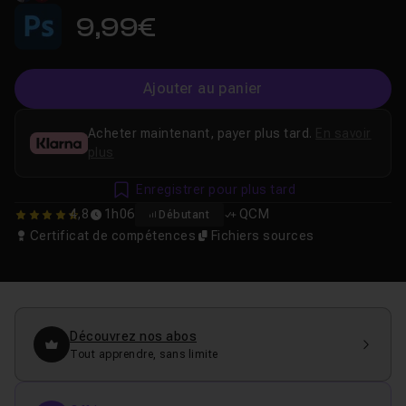
9,99€
Ajouter au panier
Acheter maintenant, payer plus tard.
En savoir
plus
Enregistrer pour plus tard
4,8
1h06
QCM
Débutant
4.7931034482759
Certificat de compétences
Fichiers sources
Découvrez nos abos
Tout apprendre, sans limite