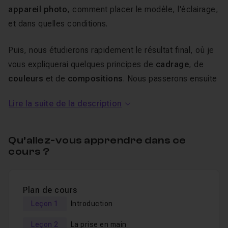
appareil photo
, comment placer le modèle, l'éclairage,
et dans quelles conditions.
Puis, nous étudierons rapidement le résultat final, où je
vous expliquerai quelques principes de
cadrage
, de
couleurs
et de
compositions
. Nous passerons ensuite
à la post-production avec le logiciel
Photoshop
.
Lire la suite de la description
Beaucoup de
techniques de retouches seront
abordées
: les
retouches de la peau
, la
colorimétrie
,
l'éclairage, les manipulations de déformations...
Qu’allez-vous apprendre dans ce
cours ?
A la fin de cette
vidéo photo et Photoshop
, vous serez
capable de :
Comprendre et composer une photo
Plan de cours
Donner du dynamisme à une photo
Leçon 1
Introduction
Photographier un modèle
Leçon 2
La prise en main