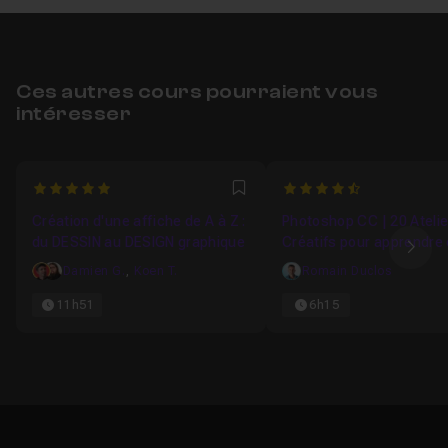
Ces autres cours pourraient vous
intéresser
5
4.4
Favori
Création d'une affiche de A à Z :
Photoshop CC | 20 Ateli
du DESSIN au DESIGN graphique
Créatifs pour apprendre 
Ima
maîtriser
Damien G.
,
Koen T.
Romain Duclos
11h51
6h15