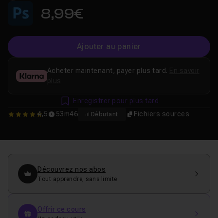
8,99€
Ajouter au panier
Acheter maintenant, payer plus tard.
En savoir
plus
Enregistrer pour plus tard
4,5
53m46
Fichiers sources
Débutant
4.5
Découvrez nos abos
Tout apprendre, sans limite
Offrir ce cours