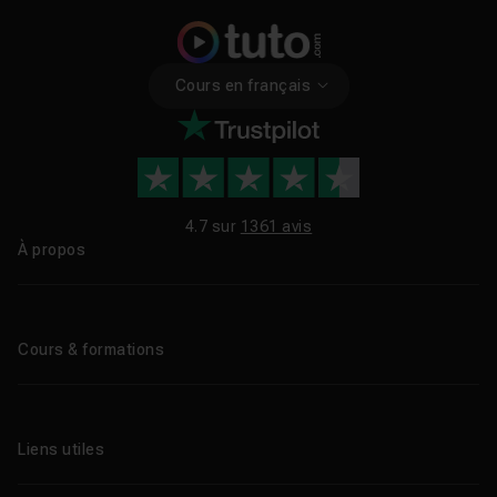
Cours en français
4.7 sur
1361 avis
À propos
Qui sommes-nous ?
Le blog
Cours & formations
Tous les tutos
Formations éligibles CPF
Liens utiles
Formations certifiantes
Formations IA
Entreprises