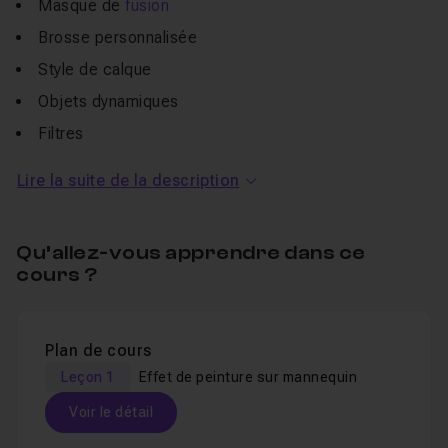
Masque de
fusion
Brosse personnalisée
Style de calque
Objets dynamiques
Filtres
Modes de fusion
Lire la suite de la description
Raccourcis et astuces de workflow
Tous les fichiers sont fournis : portrait d'origine, brosses
Qu’allez-vous apprendre dans ce
cours ?
personnalisée et pré-réglage de noir et blanc.
Plan de cours
Leçon 1
Effet de peinture sur mannequin
Voir le détail