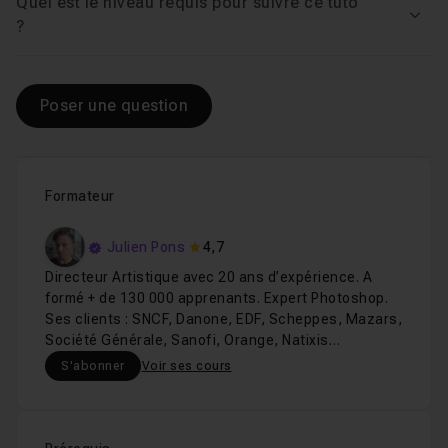
Quel est le niveau requis pour suivre ce tuto
Voir
?
Poser une question
Formateur
Julien Pons
4,7
Directeur Artistique avec 20 ans d’expérience. A
formé + de 130 000 apprenants. Expert Photoshop.
Ses clients : SNCF, Danone, EDF, Scheppes, Mazars,
Société Générale, Sanofi, Orange, Natixis…
S'abonner
Voir ses cours