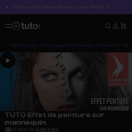
-10% sur votre commande avec le code PROMO10
C
Recher
USE
Pa
Tous les tutos
Photographie & Retouche
Photoshop
Eff
Play
TUTO Effet de peinture sur
mannequin
Un cours de
Julien Pons