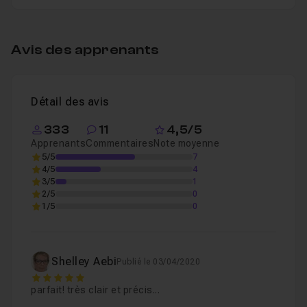
Table des matières
Avis des apprenants
Effet de peinture sur mannequin
53m46
Leçon 1
Détail des avis
333
11
4,5/5
Apprenants
Commentaires
Note moyenne
5/5
7
4/5
4
3/5
1
2/5
0
1/5
0
Shelley Aebi
Publié le 03/04/2020
5
parfait! très clair et précis...