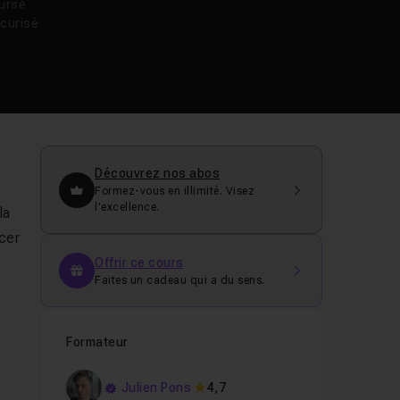
oursé
curisé
Découvrez nos abos
Formez-vous en illimité. Visez
l’excellence.
la
ncer
Offrir ce cours
Faites un cadeau qui a du sens.
Formateur
Julien Pons
4,7