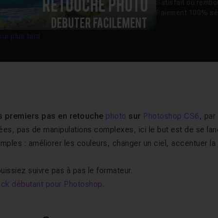
Satisfait ou remb
Paiement 100% sé
our plus tard
os premiers pas en retouche
photo
sur
Photoshop CS6
, par 
ées, pas de manipulations complexes, ici le but est de se la
ples : améliorer les couleurs, changer un ciel, accentuer la
uissiez suivre pas à pas le formateur.
ack débutant pour Photoshop
.