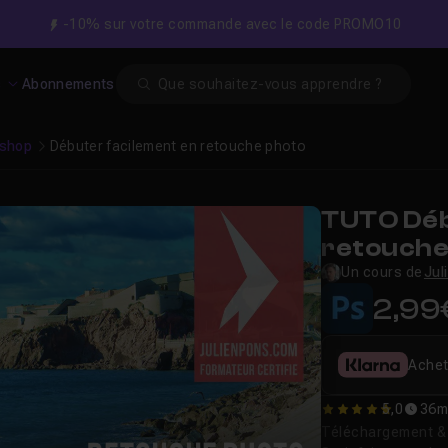
-10% sur votre commande avec le code PROMO10
Search
s
Abonnements
shop
Débuter facilement en retouche photo
TUTO Déb
retouche
Un cours de
Jul
2,99
Achet
5,0
36m
5
Téléchargement & v