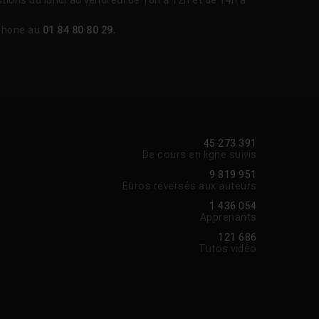
tions du lundi au vendredi de 10h à 12h et de 14h à
phone au
01 84 80 80 29
.
45 273 391
De cours en ligne suivis
9 819 951
Euros reversés aux auteurs
1 436 054
Apprenants
121 686
Tutos vidéo