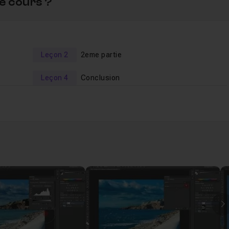
e cours ?
Leçon 2
2eme partie
Leçon 4
Conclusion
I