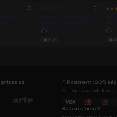
0
4.2
Favori
Favori
hoto dans
Maîtriser les outils de retouche
Maîtri
A à Z
de Photoshop en 1 heure
Photo
kus
Olivier Krakus
Ol
1h01
3h
eprises se
Paiement 100% séc
Vos données sont chiffrées et 
Besoin d’aide ?