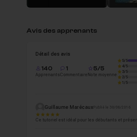
Leçon 3
3eme partie
05m48
Leçon 4
Conclusion
04m38
Avis des apprenants
Détail des avis
5/5
4/5
140
1
5/5
3/5
Apprenants
Commentaire
Note moyenne
2/5
1/5
Guillaume Marécaux
Publié le 30/08/2016
5
Ce tutoriel est idéal pour les débutants et prése