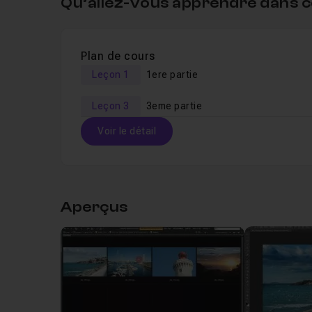
Qu’allez-vous apprendre dans c
Plan de cours
Leçon 1
1ere partie
Leçon 3
3eme partie
Voir le détail
Table des matières
Aperçus
Leçon 1
1ere partie
14m08
Leçon 2
2eme partie
11m27