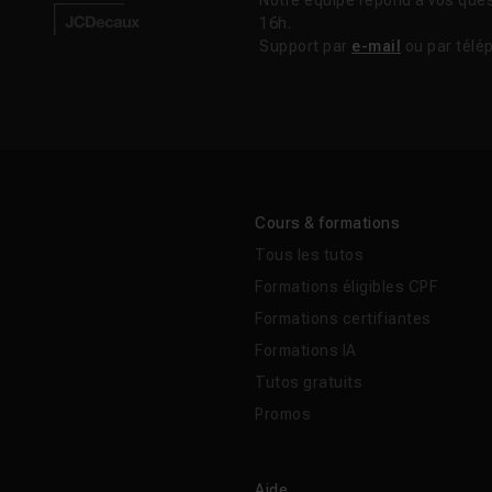
Notre équipe répond à vos ques
16h.
Support par
e-mail
ou par télé
Cours & formations
Tous les tutos
Formations éligibles CPF
Formations certifiantes
Formations IA
Tutos gratuits
Promos
Aide