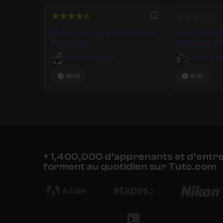
4.7638888888889
0
Favori
15 Exercices pour Débuter avec
La retouche p
Photoshop
Photoshop de 
Antoine Defarges
Olivier Kra
4h06
4h41
+ 1,400,000 d’apprenants et d’entr
forment au quotidien sur Tuto.com