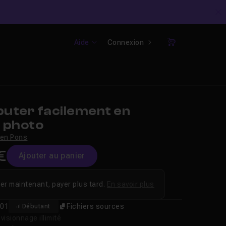
C
Aide
Connexion
Panier
uter facilement en
 photo
ien Pons
€
Ajouter au panier
er maintenant, payer plus tard.
En savoir plus
01
Fichiers sources
Débutant
isionnage illimité