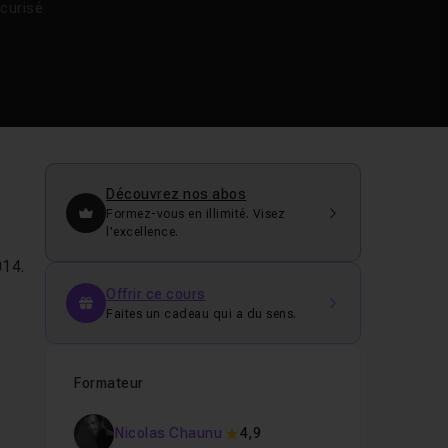
curisé
Découvrez nos abos
Formez-vous en illimité. Visez
l’excellence.
14.
s
Offrir ce cours
Faites un cadeau qui a du sens.
Formateur
e
Nicolas Chaunu
4,9