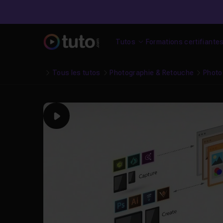
Tutos
Formations certifiante
Tous les tutos
Photographie & Retouche
Photo
Play