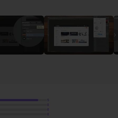
3
I
hop
01m33
otre bibliothèque !
03m08
5
0
0
0