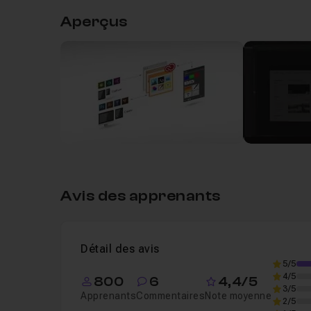
Aperçus
Leçon 1
Le principe de bibliothèque
01m2
Leçon 2
La fenêtre bibliothèque
03m19
Leçon 3
Cas pratique : d'Illustrator à Photos
Leçon 4
Ajoutez des ressources gratuites à v
Avis des apprenants
Détail des avis
5/5
4/5
800
6
4,4/5
3/5
Apprenants
Commentaires
Note moyenne
2/5