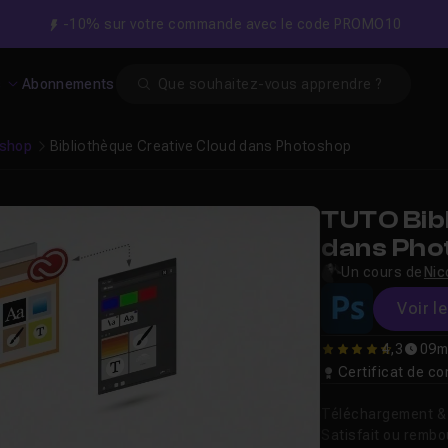
-10% sur votre commande avec le code PROMO10
Search
s
Abonnements
shop
Bibliothèque Creative Cloud dans Photoshop
TUTO Bib
dans Pho
Un cours de
Nic
Voir l
4,3
09m
4.3333333333333
Certificat de 
Téléchargement & v
Satisfait ou remb