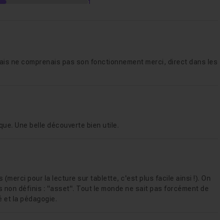
1
on mais ne comprenais pas son fonctionnement merci, direct dans les
èque. Une belle découverte bien utile.
(merci pour la lecture sur tablette, c'est plus facile ainsi !). On
s non définis : "asset". Tout le monde ne sait pas forcément de
té et la pédagogie.