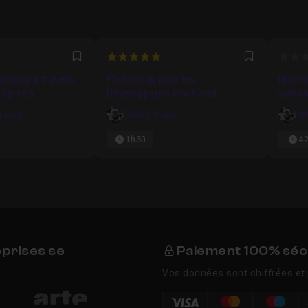
2857
5
0
Favori
Favori
toshop à travers
Photoshop pour les
Illust
 Sprites
Développeurs front-end
symbo
effica
oncard
Olivier Krakus
Ol
1h30
4
eprises se
Paiement 100% séc
Vos données sont chiffrées et 