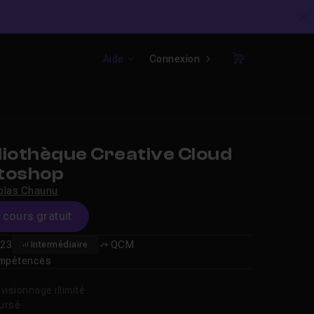
C
Aide
Connexion
Panier
liothèque Creative Cloud
toshop
olas Chaunu
e cours gratuit
23
QCM
Intermédiaire
compétences
isionnage illimité
oursé