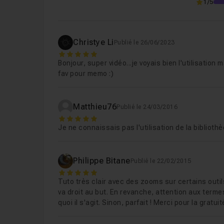
1/5
Christye Li
Publié le 26/06/2023
5
Bonjour, super vidéo...je voyais bien l'utilisati
fav pour memo :)
Matthieu76
Publié le 24/03/2016
5
Je ne connaissais pas l'utilisation de la biblioth
Philippe Bitane
Publié le 22/02/2015
5
Tuto très clair avec des zooms sur certains outils 
va droit au but. En revanche, attention aux terme
quoi il s'agit. Sinon, parfait ! Merci pour la gratui