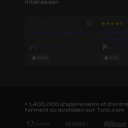
intéresser
0
4.714285714
Favori
Les secrets de la Bibliothèque
Découvrir Pho
CC
la Création de
Olivier Krakus
Xavière Br
36m40
1h16
+ 1,400,000 d’apprenants et d’entr
forment au quotidien sur Tuto.com