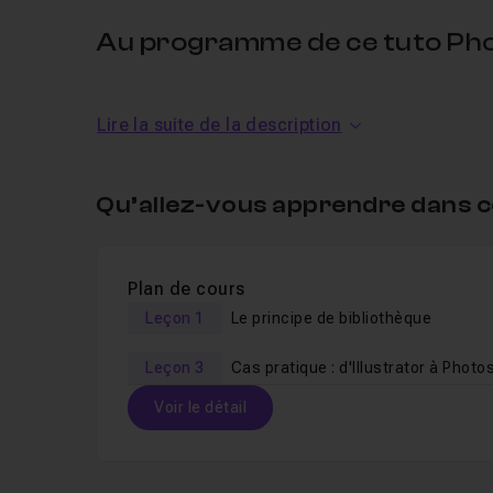
Au programme de ce tuto Photo
Dans ce
tuto gratuit
nous verrons ce qu'est la bi
Lire la suite de la description
composent, nous verrons comment l'utiliser via 
Illustrator
, qui sera utilisé dans Photoshop et no
bibliothèques, créés par d'autres personnes, dep
Qu’allez-vous apprendre dans c
Pour suivre ce tuto, il suffit d'avoir une version 
Plan de cours
Leçon 1
Le principe de bibliothèque
Leçon 3
Cas pratique : d'Illustrator à Phot
Voir le détail
Table des matières