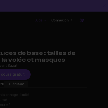
C
Aide
Connexion
Panier
ces de base : tailles de
 la volée et masques
cent Suzat
e cours gratuit
28
Débutant
isionnage illimité
oursé
curisé