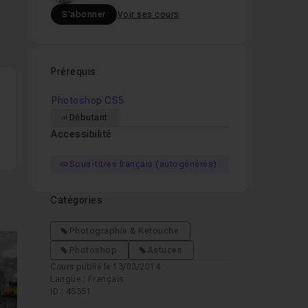
S'abonner
Voir ses cours
Prérequis
Photoshop CS5
Débutant
Accessibilité
Sous-titres français (autogénérés)
Catégories
Photographie & Retouche
Photoshop
Astuces
Cours publié le 13/03/2014
Langue : Français
mages suivantes
ID : 45351