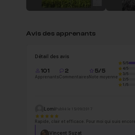
Avis des apprenants
Détail des avis
5/5
4/5
101
2
5/5
3/5
Apprenants
Commentaires
Note moyenne
2/5
1/5
Lomi
Publié le 15/09/2017
5
Rapide, clair et efficace. Pour moi qui suis encor
Vincent Suzat