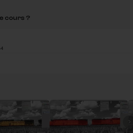
e cours ?
p4
4
05m28
I