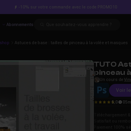
-10% sur votre commande avec le code PROMO10
Search
s
Abonnements
shop
Astuces de base : tailles de pinceau à la volée et masques
TUTO Astu
pinceau à
Un cours de
Vin
Voir l
5,0
05m
5
Téléchargement & v
Satisfait ou remb
Paiement 100% sé