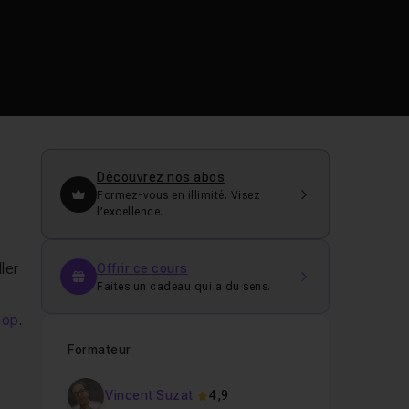
Découvrez nos abos
Formez-vous en illimité. Visez
l’excellence.
ler
Offrir ce cours
Faites un cadeau qui a du sens.
hop
.
Formateur
Vincent Suzat
4,9