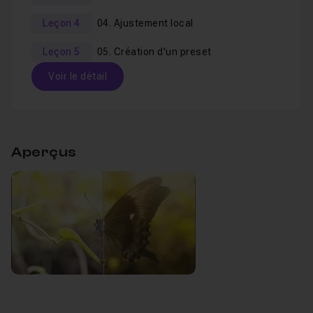
Leçon 4
04. Ajustement local
Leçon 5
05. Création d'un preset
Voir le détail
Table des matières
Aperçus
01. L'interface développement
10m49
Leçon 1
02. Les bases
11m44
Leçon 2
03. Application d'effets
10m40
Leçon 3