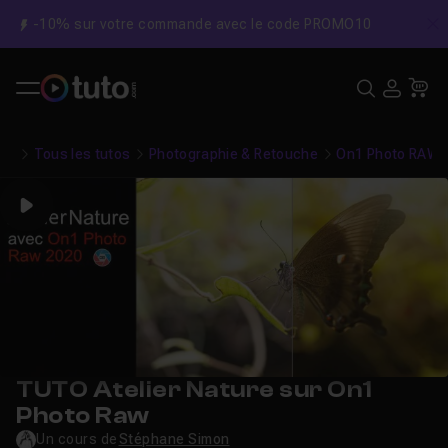
-10% sur votre commande avec le code PROMO10
C
Recher
USE
Pa
Tous les tutos
Photographie & Retouche
On1 Photo RAW
Play
TUTO Atelier Nature sur On1
Photo Raw
Un cours de
Stéphane Simon