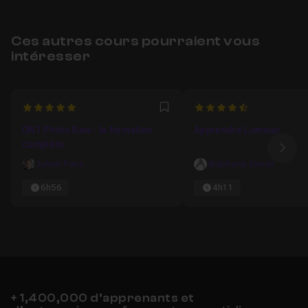
Ces autres cours pourraient vous
intéresser
5
4.25
Favori
ON1 Photo Raw : la formation
Apprendre Luminar
complète
Ima
Julien Pons
Stéphane Simon
6h56
4h11
+ 1,400,000 d’apprenants et