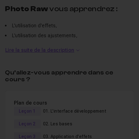
Photo Raw
vous apprendrez :
L'utilisation d'effets,
L'utilisation des ajustements,
Créer vos propres presets.
Lire la suite de la description
Je reste disponible dans le
salon d'entraide
afin de
répondre à vos questions.
Qu’allez-vous apprendre dans ce
cours ?
Plan de cours
Leçon 1
01. L'interface développement
Leçon 2
02. Les bases
Leçon 3
03. Application d'effets