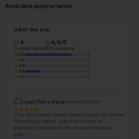
04. Ajustement local
09m50
Leçon 4
Avis des apprenants
05. Création d'un preset
09m41
Leçon 5
Détail des avis
4
4,3/5
Commentaires
Note moyenne
5/5
3
4/5
0
3/5
0
2/5
1
1/5
0
Jean Pierre Rene
Publié le 08/06/2026
5
Très satisfaisant comme démonstration. Elle montre
l'étendue du logiciel...mais c'est à nous de
poursuivre l'exploration de cet univers presque
infini...