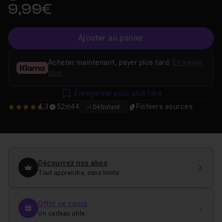
9,99€
Ajouter au panier
Acheter maintenant, payer plus tard.
En savoir
plus
Enregistrer pour plus tard
4,3
52m44
Fichiers sources
Débutant
4.25
Découvrez nos abos
Tout apprendre, sans limite
Offrir ce cours
Un cadeau utile.