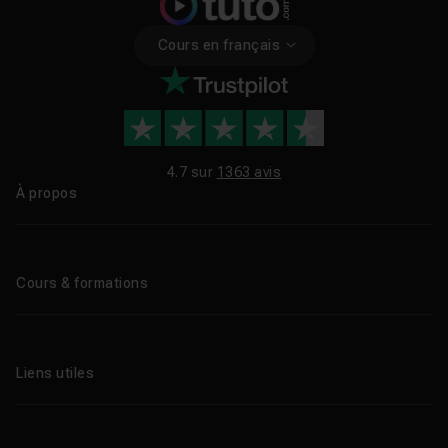
Cours en français
4.7 sur
1363 avis
À propos
Qui sommes-nous ?
Le blog
Cours & formations
Tous les tutos
Formations éligibles CPF
Liens utiles
Formations certifiantes
Formations IA
Entreprises
Tutos gratuits
Abonnement Tuto.com