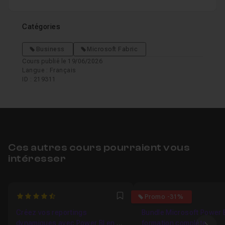
Catégories
Business
Microsoft Fabric
Cours publié le 19/06/2026
Langue : Français
ID : 219311
Ces autres cours pourraient vous
intéresser
4.5789473684211
5
Promo -31%
Favori
Créez vos reportings
Bundle Microsoft Power BI
dynamiques avec Power BI en 5
formation complète