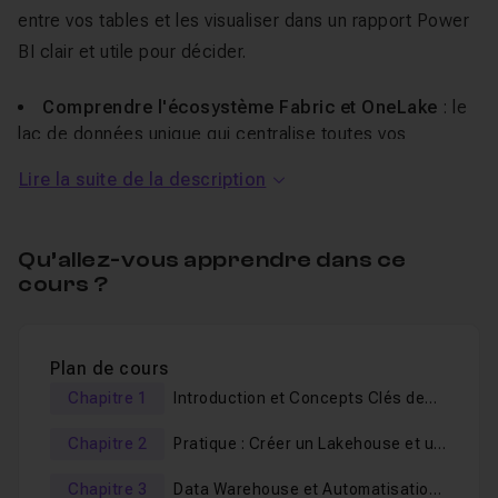
entre vos tables et les visualiser dans un rapport Power
BI clair et utile pour décider.
Comprendre l'écosystème Fabric et OneLake
: le
lac de données unique qui centralise toutes vos
informations, un peu comme un OneDrive dédié à
Lire la suite de la description
l'analyse, pour ne plus jamais jongler entre cinq outils.
Choisir entre Lakehouse et Data Warehouse
selon
vos données et votre équipe, pour ranger vos fichiers au
Qu’allez-vous apprendre dans ce
bon endroit et éviter les erreurs de débutant.
cours ?
Préparer vos données avec Dataflow Gen2
:
nettoyer et transformer vos fichiers visuellement, ou
avec le langage SQL si vous préférez.
Plan de cours
Chapitre 1
Introduction et Concepts Clés de
Créer un rapport Power BI relié à la source
grâce
Fabric
à la modélisation et aux relations entre tables, pour
Chapitre 2
Pratique : Créer un Lakehouse et un
afficher vos chiffres clés et les croiser en quelques
Rapport
clics.
Chapitre 3
Data Warehouse et Automatisation