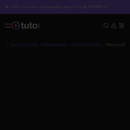
-10% sur votre commande avec le code PROMO10
C
Recher
USE
Pa
Tous les tutos
Bureautique
Power Platform
Microsoft P