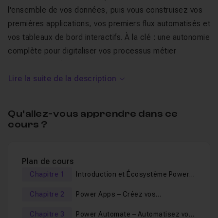
l'ensemble de vos données, puis vous construisez vos
premières applications, vos premiers flux automatisés et
vos tableaux de bord interactifs. À la clé : une autonomie
complète pour digitaliser vos processus métier
rapidement et à moindre coût.
Concrètement, voici ce que vous allez maîtriser étape
Lire la suite de la description
par étape :
Qu’allez-vous apprendre dans ce
Power Apps
: créer des applications métier de A à
cours ?
Z, connecter vos bases Excel, personnaliser vos écrans
et exploiter les formules Power Fx assistées par
Copilot.
Plan de cours
Power Automate
: automatiser vos tâches
Chapitre 1
Introduction et Écosystème Power
répétitives grâce aux flux, en maîtrisant les
Platform
déclencheurs, les actions et la logique conditionnelle
Chapitre 2
Power Apps – Créez vos
pour gagner un temps précieux.
Applications Métier
Chapitre 3
Power Automate – Automatisez vos
Power Pages
: concevoir et publier un site web