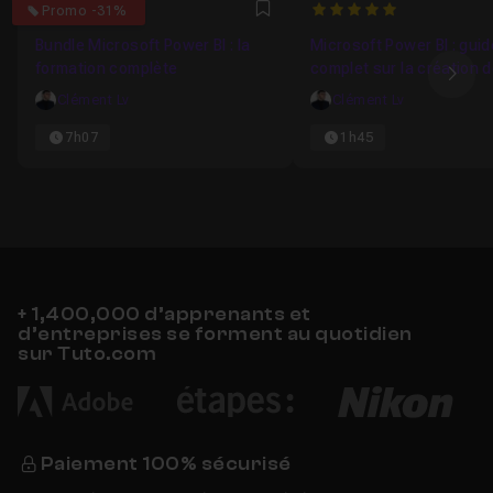
5
5
Promo -31%
Favori
Bundle Microsoft Power BI : la
Microsoft Power BI : guid
formation complète
complet sur la création 
Ima
visuels
Clément Lv
Clément Lv
7h07
1h45
+ 1,400,000 d’apprenants et
d’entreprises se forment au quotidien
sur Tuto.com
Paiement 100% sécurisé