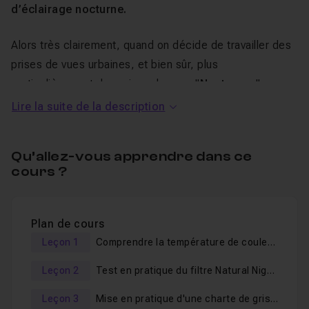
d’éclairage nocturne.
Alors très clairement, quand on décide de travailler des
prises de vues urbaines, et bien sûr, plus
particulièrement des prises de vues "
Nocturnes
", on va
devoir gérer cette
problématique de l’éclairage
Lire la suite de la description
urbain
qui noie la totalité de notre image d'une
dominante "jaune orangé", voir d'un jaune presque vert,
Qu’allez-vous apprendre dans ce
liée directement à la
Température de Lumière
.
cours ?
Vous former en vidéo à la photographie
Plan de cours
urbaine
Leçon 1
Comprendre la température de couleur exprimée en Kelvin
Leçon 2
Test en pratique du filtre Natural Night sur le terrain
Dans cette
formation vidéo
, très complète, je vous
propose de découvrir des solutions soit, liées à
Leçon 3
Mise en pratique d'une charte de gris et couleur sur le terrain