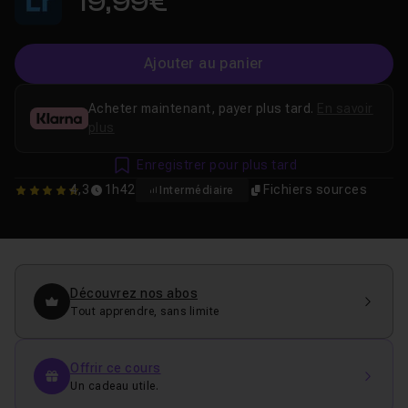
19,99€
Ajouter au panier
Acheter maintenant, payer plus tard.
En savoir
plus
Enregistrer pour plus tard
4,3
1h42
Fichiers sources
Intermédiaire
4.25
Découvrez nos abos
Tout apprendre, sans limite
Offrir ce cours
Un cadeau utile.