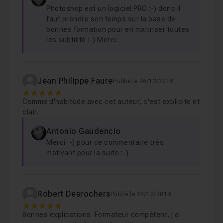
formation pouvant vous servir de références.
Photoshop est un logiciel PRO :-) donc il
faut prendre son temps sur la base de
Pré-Requis :
bonnes formation pour en maitriser toutes
les subtilité :-) Merci
Notions de prise de vue avec un niveau intermédiaire
dans la maîtrise du logiciel
Lightroom
. Si nécessaires,
Jean Philippe Faure
compléter la formation avec les tutos disponibles dans
Publié le 26/12/2019
5
mon catalogue, Tutoriel "
Photo-Apprenez à maîtriser
Comme d'habitude avec cet auteur, c'est explicite et
votre reflex et vos Prises de vues
" et "
Formation
clair.
Lightroom : Maîtrise le développement de vos
Antonio Gaudencio
photos
". Je reste disponible dans le salon d'entraide
Merci :-) pour ce commentaire très
pour répondre à vos éventuelles questions.
motivant pour la suite :-)
Bonne formation !
Robert Desrochers
Publié le 24/12/2019
5
Bonnes explications. Formateur compétent, j'ai