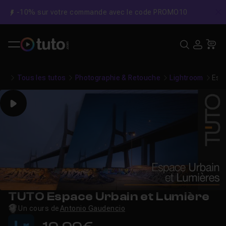
-10% sur votre commande avec le code PROMO10
C
Recher
USE
Pa
Tous les tutos
Photographie & Retouche
Lightroom
Esp
Play
TUTO Espace Urbain et Lumière
Un cours de
Antonio Gaudencio