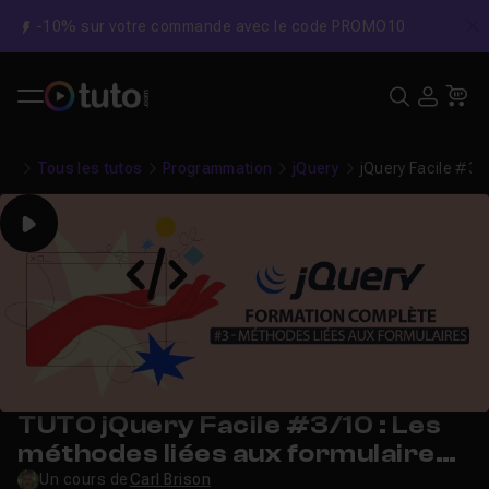
-10% sur votre commande avec le code PROMO10
C
Recher
USE
Pa
Tous les tutos
Programmation
jQuery
jQuery Facile #3/
Play
TUTO jQuery Facile #3/10 : Les
méthodes liées aux formulaires
HTML
Un cours de
Carl Brison