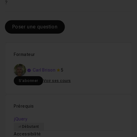
Voir
?
Poser une question
Formateur
Carl Brison
5
S'abonner
Voir ses cours
Prérequis
jQuery
Débutant
Accessibilité