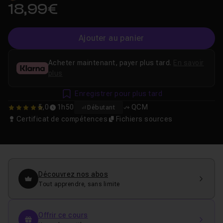
18,99€
Ajouter au panier
Acheter maintenant, payer plus tard.
En savoir
plus
Enregistrer pour plus tard
5,0
1h50
QCM
Débutant
5
Certificat de compétences
Fichiers sources
Découvrez nos abos
Tout apprendre, sans limite
Offrir ce cours