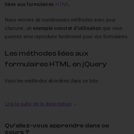
liées aux formulaires
HTML
.
Nous verrons de nombreuses méthodes avec pour
chacune, un
exemple concret d'utilisation
que vous
pourrez ainsi reproduire facilement pour vos formulaires.
Les méthodes liées aux
formulaires HTML en jQuery
Voici les méthodes abordées dans ce tuto :
keydown
et
keyup
permettront de détecter les
actions lorsque l'utilisateur appuie sur une touche du
Lire la suite de la description
clavier.
keypress
permettra de détecter les caractères
Qu’allez-vous apprendre dans ce
entrés par l'utilisateur.
cours ?