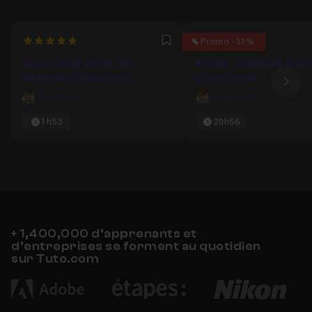
5
0
Promo -31%
Favori
jQuery Facile #5/10 : Les
Bundle : Apprendre le la
méthodes d'affectation
jQuery Facile
Ima
Carl Brison
Carl Brison
1h53
20h56
+ 1,400,000 d’apprenants et
d’entreprises se forment au quotidien
sur Tuto.com