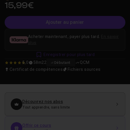
15,99€
Ajouter au panier
Acheter maintenant, payer plus tard.
En savoir
plus
Enregistrer pour plus tard
5,0
58m22
QCM
Débutant
5
Certificat de compétences
Fichiers sources
Découvrez nos abos
Tout apprendre, sans limite
Offrir ce cours