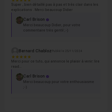
5
Super , bien détaillé pas à pas et très clair dans les
Créer un enregistrement dans 2 tables
Leçon 8
explications . Merci beaucoup Didier
Lancer l'insertion dans les 2 tables
Leçon 9
Carl Brison
Factoriser l'instance PrismaClient
Leçon 10
Merci beaucoup Didier, pour votre
commentaire très gentil ;-)
Contrôler l'instance PrismaClient
Leçon 11
Chapitre 2 : Pour le prochaine fois
01m43
Bernard Chabloz
Publié le 25/11/2024
5
Merci pour ce tuto, qui annonce le plaisir à venir: lire
read...
Carl Brison
Merci beaucoup pour votre enthousiasme
;-)