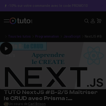
-10% sur votre commande avec le code PROMO10
C
Recher
USE
Pa
Tous les tutos
Programmation
JavaScript
NextJS #B-2/
Play
TUTO NextJS #B-2/5 Maîtriser
le CRUD avec Prisma :
Apprendre le CREATE
Un cours de
Carl Brison