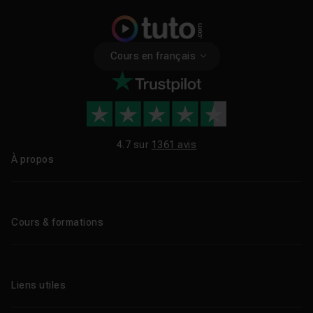
Cours en français
4.7 sur
1361 avis
À propos
Qui sommes-nous ?
Le blog
Cours & formations
Tous les tutos
Formations éligibles CPF
Liens utiles
Formations certifiantes
Formations IA