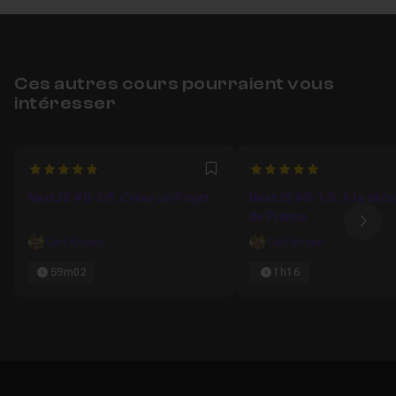
Ces autres cours pourraient vous
intéresser
5
5
Favori
NextJS #B-5/5. Créer un Projet
NextJS #B-1/5. A la déc
de Prisma
Ima
Carl Brison
Carl Brison
59m02
1h16