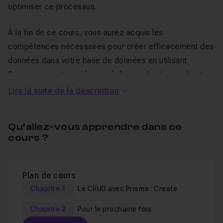
optimiser ce processus.
À la fin de ce cours, vous aurez acquis les
compétences nécessaires pour créer efficacement des
données dans votre base de données en utilisant
Prisma, ouvrant ainsi la voie à des applications robustes
et performantes.
Lire la suite de la description
Rejoignez-moi pour cette aventure passionnante dans le
Qu’allez-vous apprendre dans ce
monde du CRUD avec Prisma. Préparez-vous à libérer
cours ?
tout le potentiel de vos données !
Épisode précédent :
Plan de cours
NextJS #B-1/5. À la découverte de Prisma
Chapitre 1
Le CRUD avec Prisma : Create
Chapitre 2
Pour le prochaine fois