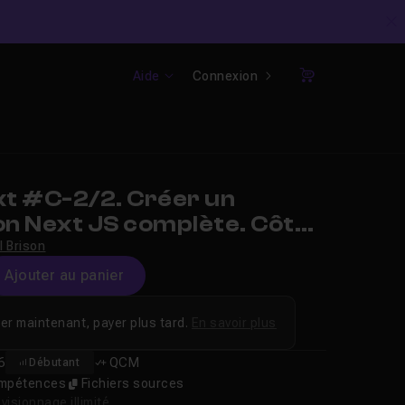
C
Aide
Connexion
Panier
t #C-2/2. Créer un
on Next JS complète. Côté
l Brison
Ajouter au panier
er maintenant, payer plus tard.
En savoir plus
6
QCM
Débutant
compétences
Fichiers sources
isionnage illimité