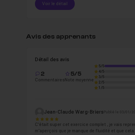
Voir le détail
Table des matières
Avis des apprenants
Leçon 1
Configurer la base de données
Détail des avis
Leçon 2
Créer le modèle
02m
Voir
5/5
4/5
2
5/5
3/5
Commentaires
Note moyenne
2/5
Leçon 3
Migrer le modèle
02m
Voir
1/5
Leçon 4
Installer et lancer Prisma Client
Jean-Claude Warg-Briers
Publié le 03/01/2
5
C'était super cet exercice complet , je vais repre
Leçon 5
Instancier PrismaClient
04m09
m'aperçois que je manque de fluidité et que cela