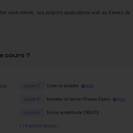
réer vous-même, vos propres applications web au travers de
e cours ?
Voir
Leçon 2
Créer le modèle
Voir
Leçon 4
Installer et lancer Prisma Client
Voir
Leçon 6
Ecrire la méthode CREATE
+ 14 autres leçons…