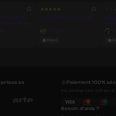
5
0
Favori
Favori
- Développez un
NextJS #B-5/5. Créer un Projet
Dével
re
04m49
e - React, Node,
avec R
oDB & Stripe
Google
osky
Carl Brison
Sa
59m02
9h
eprises se
Paiement 100% séc
Vos données sont chiffrées et 
Besoin d’aide ?