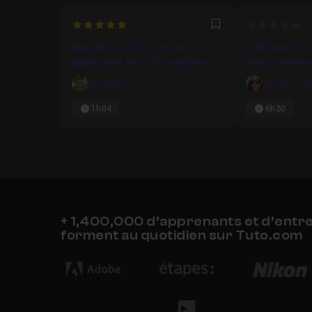
Leçon 18
Lire un produit
09m15
5
0
Favori
NextJS #C-1/2. Créer un
Fullstack JS 
Leçon 19
Afficher les datas dans le formulai
application Next JS complète
site eCommerc
Express, Mong
Carl Brison
Sandy Lud
Leçon 20
Mettre à jour les datas
12m42
1h04
6h30
Leçon 21
Et pour terminer
51s
+ 1,400,000 d’apprenants et d’entr
forment au quotidien sur Tuto.com