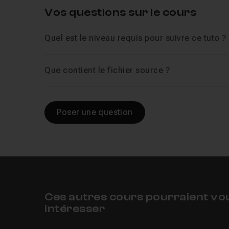
Vos questions sur le cours
Leçon 12
Ecrire la liste des produits
06m5
Quel est le niveau requis pour suivre ce tuto ?
Leçon 13
Importer useState dans le formulair
Que contient le fichier source ?
Leçon 14
Mettre en place un script d'inserti
Poser une question
Leçon 15
Attention au typage !
08m06
Leçon 16
Créer un composant de suppressi
Ces autres cours pourraient vo
Leçon 17
Supprimer un produit
06m49
intéresser