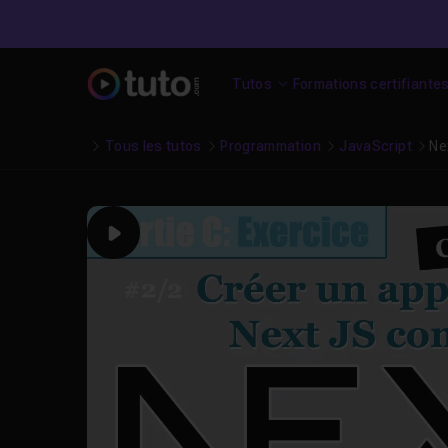
Tutos
Formations certifiante
Tous les tutos
Programmation
JavaScript
Ne
Play