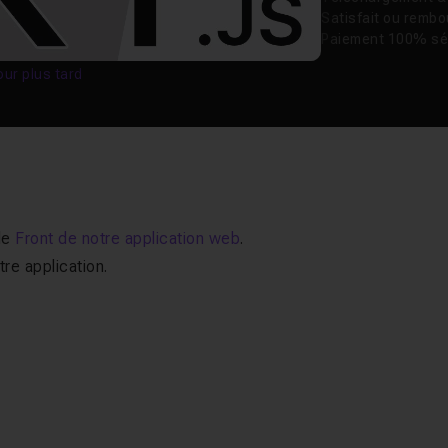
Satisfait ou remb
Paiement 100% sé
our plus tard
 le
Front de notre application web
.
re application.