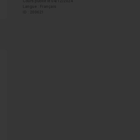
Cours publié le 04/12/2024
Langue : Français
ID : 200621