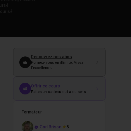
oursé
curisé
Découvrez nos abos
Formez-vous en illimité. Visez
l’excellence.
Offrir ce cours
Faites un cadeau qui a du sens.
Formateur
Carl Brison
5