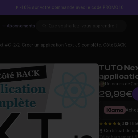
-10% sur votre commande avec le code PROMO10
Search
s
Abonnements
xt #C-2/2. Créer un application Next JS complète. Côté BACK
TUTO Nex
applicati
BACK
Un cours de
Car
29,99€
Achet
5,0
1h5
5
Certificat de 
Téléchargement & v