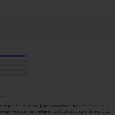
02m58
Voir
24
2
0
0
0
07
0
01m17
Voir
025
ndre pas mal de tutos , je pensais avoir tout assimilé mais je
 ne me viens pas naturellement. En tout cas un grand merci pour