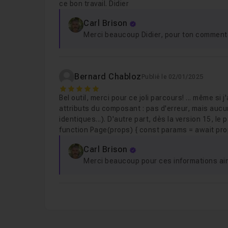
ce bon travail. Didier
Carl Brison
Leçon 6
Ecrire la méthode CREATE
06m4
Merci beaucoup Didier, pour ton commentai
Leçon 7
Test d'insertion avec Postman
0
Bernard Chabloz
Publié le 02/01/2025
5
Bel outil, merci pour ce joli parcours! ... même si
Leçon 8
Retourner toutes les datas
06m
attributs du composant
: pas d'erreur, mais aucu
identiques...). D'autre part, dès la version 15, le
function Page(props) { const params = await prop
Leçon 9
Retourner un seul produit
07m2
Carl Brison
Merci beaucoup pour ces informations ai
Leçon 10
Supprimer un produit
03m23
Leçon 11
Mettre à jour un produit
03m49