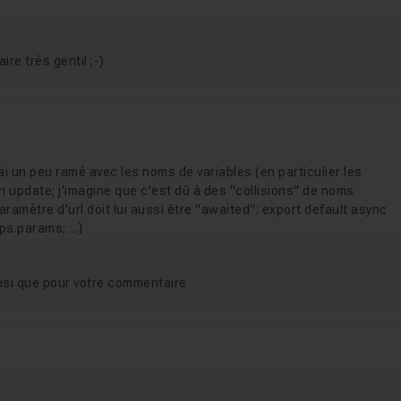
7
re très gentil ;-)
3m20
 j'ai un peu ramé avec les noms de variables (en particulier les
15
n update; j'imagine que c'est dû à des "collisions" de noms
 paramètre d'url doit lui aussi être "awaited": export default async
s.params; ...}
9
nsi que pour votre commentaire