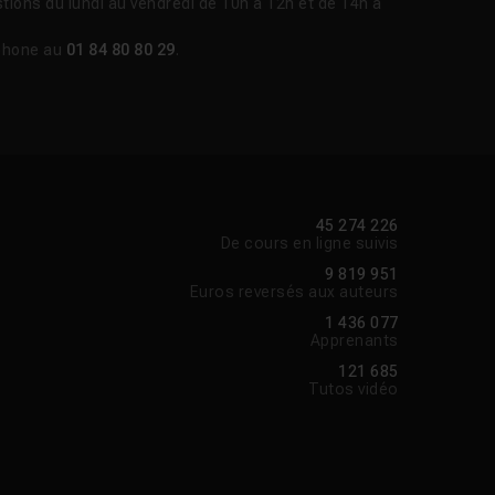
tions du lundi au vendredi de 10h à 12h et de 14h à
phone au
01 84 80 80 29
.
45 274 226
De cours en ligne suivis
9 819 951
Euros reversés aux auteurs
1 436 077
Apprenants
121 685
Tutos vidéo