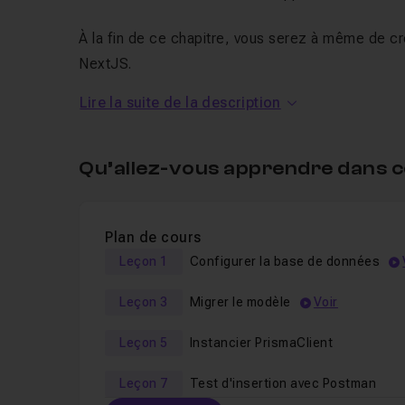
À la fin de ce chapitre, vous serez à même de c
NextJS.
Lire la suite de la description
Qu’allez-vous apprendre dans c
Plan de cours
Leçon 1
Configurer la base de données
Leçon 3
Migrer le modèle
Voir
Leçon 5
Instancier PrismaClient
Leçon 7
Test d'insertion avec Postman