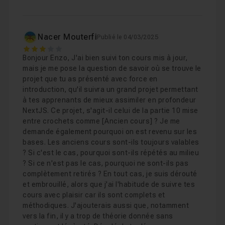
Et maintenant, de quoi est composé le
cours en ligne
?
Chapitre 3 : Composants et manipulation de donnée
1. Un
rappel
React & JavaScript (seulement pour
Nacer Mouterfi
Publié le 04/03/2025
ceux qui en ont besoin)
Chapitre 4 : Styles et optimisation
35m21
3
Bonjour Enzo, J'ai bien suivi ton cours mis à jour,
2. On attaque avec le
système de routing
mais je me pose la question de savoir où se trouve le
3.
L'optimisation des pages
avec Next
projet que tu as présenté avec force en
Chapitre 5 : Projet Full-Stack : Création d'Axoria, b
introduction, qu'il suivra un grand projet permettant
4. Le
rendu de pages
, le
rendu côté
serveur
et
à tes apprenants de mieux assimiler en profondeur
l'utilisation de
données
NextJS. Ce projet, s'agit-il celui de la partie 10 mise
entre crochets comme [Ancien cours] ? Je me
5.
Projet pratique
: création d'un Blog
demande également pourquoi on est revenu sur les
6. Création
d'API
avec Next.js
bases. Les anciens cours sont-ils toujours valables
? Si c'est le cas, pourquoi sont-ils répétés au milieu
7.
Déploiement
? Si ce n'est pas le cas, pourquoi ne sont-ils pas
complètement retirés ? En tout cas, je suis dérouté
Un
QCM
vous permettra de valider vos nouvelles
et embrouillé, alors que j'ai l'habitude de suivre tes
compétences en plus du projet pratique.
cours avec plaisir car ils sont complets et
méthodiques. J'ajouterais aussi que, notamment
Je reste disponible dans le salon d'entraide pour
vers la fin, il y a trop de théorie donnée sans
répondre à vos éventuelles questions sur ce tuto.