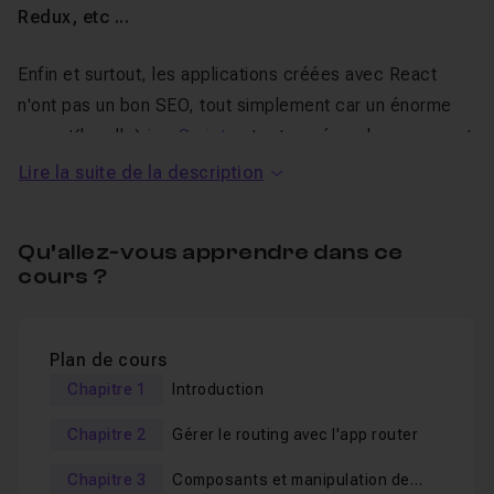
Redux, etc ...
Enfin et surtout, les applications créées avec React
n'ont pas un bon SEO, tout simplement car un énorme
paquet(bundle)
javaScript
est retourné par le serveur, et
non du contenu qui pourrait se faire parcourir par les
Lire la suite de la description
"crawlers" de
Google
& Co.
Qu’allez-vous apprendre dans ce
Next.js vient quant à lui apporter un vrai
cadre de travail
cours ?
avec React,
tout en gardant ses fonctionnalités
phares
(composants, state, props, hooks, contexte, etc ...).
Plan de cours
Les avantages et fonctionnalités de
Chapitre 1
Introduction
Nextjs et pourquoi vous devez
Chapitre 2
Gérer le routing avec l'app router
l'apprendre :
Chapitre 3
Composants et manipulation de