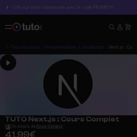
-10% sur votre commande avec le code PROMO10
C
Recher
USE
Pa
Tous les tutos
Programmation
JavaScript
Next.js : Cou
Play
TUTO Next.js : Cours Complet
Un cours de
Enzo Ustariz
41,99€