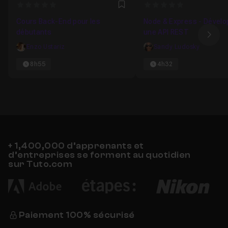
0
0
Favori
Cours Back-End pour les
Node & Express - Dével
débutants
une API REST
Ima
Enzo Ustariz
Sandy Ludosky
8h55
4h32
+ 1,400,000 d’apprenants et
d’entreprises se forment au quotidien
sur Tuto.com
Paiement 100% sécurisé