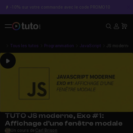
-10% sur votre commande avec le code PROMO10
C
Recher
USE
Pa
Tous les tutos
Programmation
JavaScript
JS moderne, 
Play
TUTO JS moderne, Exo #1:
Affichage d'une fenêtre modale
Un cours de
Carl Brison