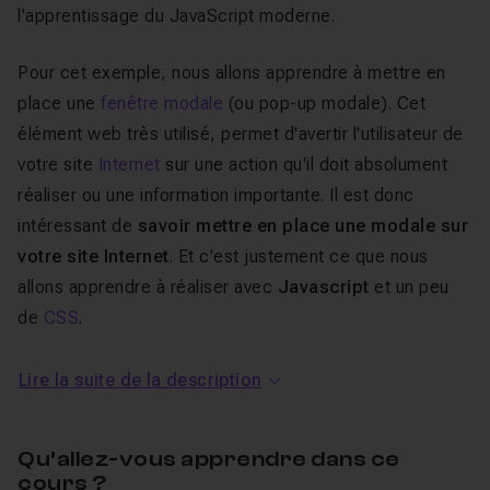
l'apprentissage du JavaScript moderne.
Pour cet exemple, nous allons apprendre à mettre en
place une
fenêtre modale
(ou pop-up modale). Cet
élément web très utilisé, permet d'avertir l'utilisateur de
votre site
Internet
sur une action qu'il doit absolument
réaliser ou une information importante. Il est donc
intéressant de
savoir mettre en place une modale sur
votre site Internet
. Et c'est justement ce que nous
allons apprendre à réaliser avec
Javascript
et un peu
de
CSS
.
Au programme de ce tuto
Lire la suite de la description
Exercice Javascript Moderne :
mise en place une fenêtre modale
Qu’allez-vous apprendre dans ce
cours ?