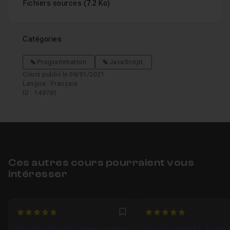
Fichiers sources
(7.2 Ko)
Catégories
Programmation
JavaScript
Cours publié le 06/01/2021
Langue : Français
ID : 149761
Ces autres cours pourraient vous
intéresser
5
5
Favori
Dev. FrontEnd#2 :: Mise en place
Dev. FrontEnd#1 : Popin