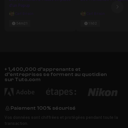
d'un Popup
Ima
Carl Brison
Carl Brison
54m21
1h02
+ 1,400,000 d’apprenants et
d’entreprises se forment au quotidien
sur Tuto.com
Paiement 100% sécurisé
Vos données sont chiffrées et protégées pendant toute la
transaction.