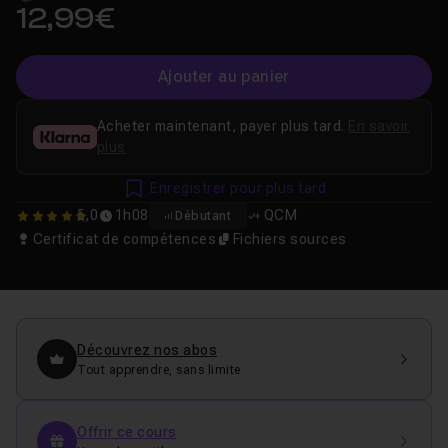
12,99€
Ajouter au panier
Acheter maintenant, payer plus tard.
En savoir
plus
Enregistrer pour plus tard
5,0
1h08
QCM
Débutant
5
Certificat de compétences
Fichiers sources
Découvrez nos abos
Tout apprendre, sans limite
Offrir ce cours