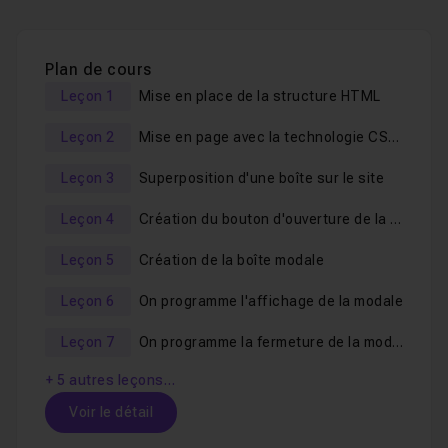
Dans cette
formation orientée pratique
, nous allons
voir :
Plan de cours
Leçon 1
Mise en place de la structure HTML
comment déclencher l'apparition de la modale grâce
au JavaScript Moderne, au clic de l'utilisateur sur un
Leçon 2
Mise en page avec la technologie CSS-Grid
bouton,
Leçon 3
Superposition d'une boîte sur le site
comment griser le reste de l'interface de votre site
ou application,
Leçon 4
Création du bouton d'ouverture de la modale
comment fermer la fenêtre,
Leçon 5
Création de la boîte modale
ce n'est pas tout ! Nous verrons comment animer
l'apparition ainsi que la fermeture de la modale.
Leçon 6
On programme l'affichage de la modale
le tout de manière responsive !
Leçon 7
On programme la fermeture de la modale
L'objectif de cet
exercice JavaScript pratique
, étant
+ 5 autres leçons…
de bien comprendre toute cette gymnastique de code,
Voir le détail
afin de pouvoir le reproduire dans tous les cas similaires