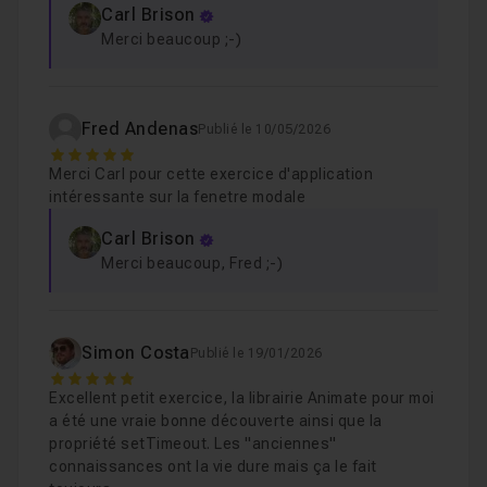
La technologie CSS-Grid
Leçon 6
Carl Brison
La gestion des animations en CSS moderne
Merci beaucoup ;-)
On programme la fermeture de la modale
0
Leçon 7
Fred Andenas
Publié le 10/05/2026
Installation de la librairie animate
03m12
5
Leçon 8
Merci Carl pour cette exercice d'application
intéressante sur la fenetre modale
Animation à l'ouverture de la modale
02m5
Leçon 9
Carl Brison
Merci beaucoup, Fred ;-)
Animation à la fermeture de la popup
09m2
Leçon 10
Simon Costa
Publié le 19/01/2026
5
Décalage de l'animation
05m47
Leçon 11
Excellent petit exercice, la librairie Animate pour moi
a été une vraie bonne découverte ainsi que la
propriété setTimeout. Les "anciennes"
Conclusion
06m50
Leçon 12
connaissances ont la vie dure mais ça le fait