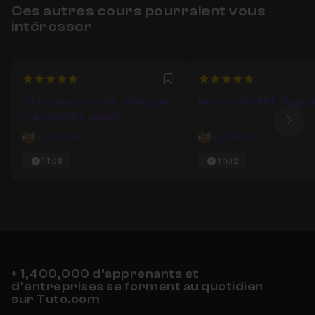
Ces autres cours pourraient vous
intéresser
5
5
Favori
JS moderne, Exo #1: Affichage
Dev. FrontEnd#1 : Popin
d'une fenêtre modale
Ima
Carl Brison
Carl Brison
1h08
1h02
+ 1,400,000 d’apprenants et
d’entreprises se forment au quotidien
sur Tuto.com