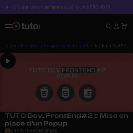
-10% sur votre commande avec le code PROMO10
C
Recher
USE
Pa
Tous les tutos
Programmation
CSS
Dev. FrontEnd#2 :: 
Play
TUTO Dev. FrontEnd#2 :: Mise en
place d'un Popup
Un cours de
Carl Brison