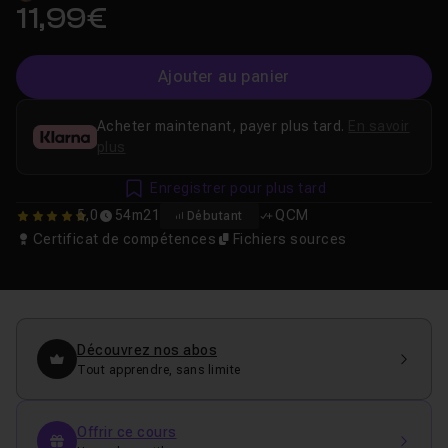
11,99€
Ajouter au panier
Acheter maintenant, payer plus tard.
En savoir
plus
Enregistrer pour plus tard
5,0
54m21
QCM
Débutant
5
Certificat de compétences
Fichiers sources
Découvrez nos abos
Tout apprendre, sans limite
Offrir ce cours