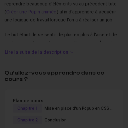
reprendre beaucoup d'éléments vu au précédent tuto
(
Créer une Popin animée
) afin d'apprendre à acquérir
une logique de travail lorsque l'on a à réaliser un job.
Le but étant de se sentir de plus en plus à l'aise et de
pratiquer, pratiquer et encore pratiquer pour devenir
meilleur !
Lire la suite de la description
Je mets à votre disposition, l'ensemble des scripts
utilisés dans ce tuto ainsi qu'un
QCM
pour tester vos
Qu’allez-vous apprendre dans ce
connaissances acquises.
cours ?
Bon tuto !
Plan de cours
Chapitre 1
Mise en place d'un Popup en CSS et
JavaScript
Chapitre 2
Conclusion