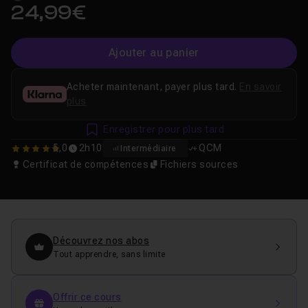
24,99€
Ajouter au panier
Acheter maintenant, payer plus tard.
En savoir
plus
Enregistrer pour plus tard
5,0
2h10
QCM
Intermédiaire
5
Certificat de compétences
Fichiers sources
Découvrez nos abos
Tout apprendre, sans limite
Offrir ce cours