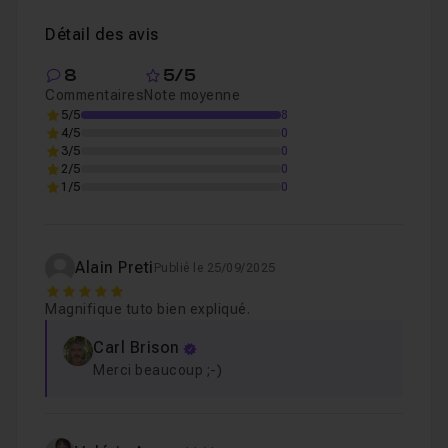
On affiche la valeur du bouton radio choisie
Leçon 7
Détail des avis
Conclusion
Leçon 8
8
5/5
Commentaires
Note moyenne
Chapitre 2 : Application
5/5
8
1h26
4/5
0
3/5
0
2/5
0
Chapitre 3 : Conclusion
01m26
1/5
0
Alain Preti
Publié le 25/09/2025
5
Magnifique tuto bien expliqué.
Carl Brison
Merci beaucoup ;-)