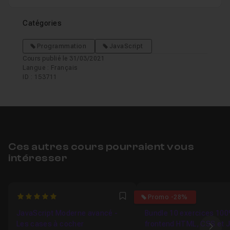
Catégories
Programmation
JavaScript
Cours publié le 31/03/2021
Langue : Français
ID : 153711
Ces autres cours pourraient vous
intéresser
5
5
Promo -28%
Favori
JavaScript Moderne avancé -
Bundle 10 exercices 10
Les cases à cocher
frontend HTML, CSS et 