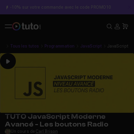
-10% sur votre commande avec le code PROMO10
C
Recher
USE
Pa
Tous les tutos
Programmation
JavaScript
JavaScript M
Play
TUTO JavaScript Moderne
Avancé - Les boutons Radio
Un cours de
Carl Brison