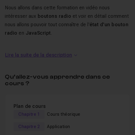
Nous allons dans cette formation en vidéo nous
intéresser aux
boutons radio
et voir en détail comment
nous allons pouvoir tout connaître de l'
état d'un bouton
radio
en
JavaScript
.
Nous allons voir comment nous sommes capables de
Lire la suite de la description
savoir si un bouton radio est coché ou non.
Nous verrons également comment nous pouvons
capter le bouton radio qui est coché et en retourner sa
Qu’allez-vous apprendre dans ce
valeur, tout cela grâce au JavaScript moderne que je
cours ?
vous enseigne depuis quelques temps maintenant.
Une fois la théorie maîtrisée, nous passerons à la
pratique
avec la création d'une application de choix de
Plan de cours
menus, qui utilise la philosophie des boutons radio.
Chapitre 1
Cours théorique
Un
QCM
vous sera proposé en fin de formation et vous
Chapitre 2
Application
permettra de
valider les connaissances
théoriques