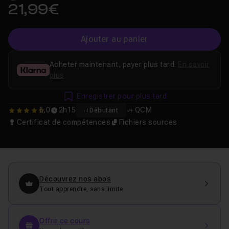
21,99€
Ajouter au panier
Acheter maintenant, payer plus tard.
En savoir
plus
Enregistrer pour plus tard
5,0
2h15
QCM
Débutant
4.9677419354839
Certificat de compétences
Fichiers sources
Découvrez nos abos
Tout apprendre, sans limite
Offrir ce cours