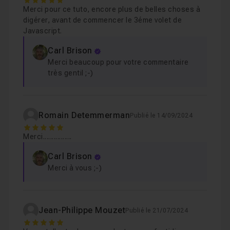
5
Déclarer et afficher une méthode 2/2
Leçon 8
Merci pour ce tuto, encore plus de belles choses à
digérer, avant de commencer le 3éme volet de
Récapitulatif de ce que nous avons savons
Leçon 9
Javascript.
Exercice
Leçon 10
Carl Brison
Merci beaucoup pour votre commentaire
très gentil ;-)
Chapitre 2 : Les objets natifs
1h15
Romain Detemmerman
Publié le 14/09/2024
5
Merci................
Carl Brison
Merci à vous ;-)
Jean-Philippe Mouzet
Publié le 21/07/2024
5