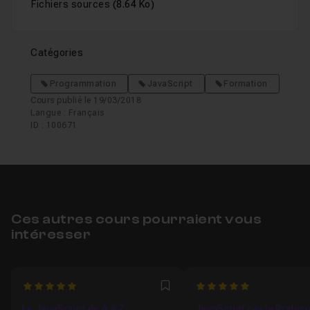
Fichiers sources
(8.64 Ko)
Catégories
Programmation
JavaScript
Formation
Cours publié le 19/03/2018
Langue : Français
ID : 100671
Ces autres cours pourraient vous
intéresser
5
5
Favori
Le JavaScript de A à Z
JavaScript par la Pratiqu