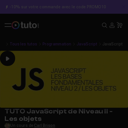
-10% sur votre commande avec le code PROMO10
C
Recher
USE
Pa
Tous les tutos
Programmation
JavaScript
JavaScript de
Play
TUTO JavaScript de Niveau II -
Les objets
Un cours de
Carl Brison