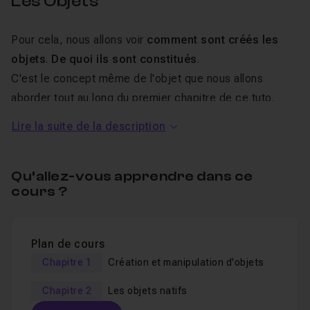
Les Objets
Pour cela, nous allons voir
comment sont créés les
objets
.
De quoi ils sont constitués
.
C'est le concept même de l'objet que nous allons
aborder tout au long du premier chapitre de ce tuto.
Une fois que nous aurons bien compris ce concept de
Lire la suite de la description
l'objet en JavaScript, nous étudierons
les principaux
objets natifs de JavaScript
.
Qu’allez-vous apprendre dans ce
A savoir :
cours ?
L'objet
String
,
L'objet
Number
,
Plan de cours
L'objet
Math
,
Chapitre 1
Création et manipulation d'objets
L'objet
Date
,
Chapitre 2
Les objets natifs
L'objet
Array
,