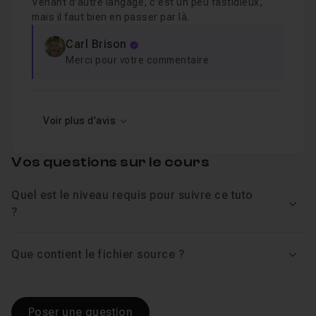
Venant d'autre langage, c'est un peu fastidieux,
mais il faut bien en passer par là.
Carl Brison
Merci pour votre commentaire
Voir plus d'avis
Vos questions sur le cours
Quel est le niveau requis pour suivre ce tuto
Voir
?
Que contient le fichier source ?
Voir
Poser une question