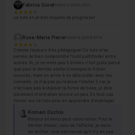
Chapitre 8 : Création d'objet 3D
15m46
Fabrice Goret
Publié le 25/01/2021
4
ce tuto et un bon moyens de progresser
Chapitre 9 : Options Fenetre
30m12
Rose-Marie Pierre
Publié le 26/09/2019
Chapitre 10 : Autres...
34m07
4
Comme toujours très pédagogue! Ce tuto m'as
permis de bien comprendre l'outil pathfinder entre
Chapitre 11 : Les nouveautés Illustrator 2019
12m23
autres. Si, je ne mets pas 5 étoiles c'est juste parce
que pour le dernier atelier il manque le fichier
sources, mais on arrive à se débrouiller avec les
conseils. Je n'ai pas pu réaliser l'atelier 3 car je
Chapitre 12 : ATELIER 2 - Créer une mosaïque graphi
n'arrivais pas à réaliser la forme de base, je dois
sûrement m'entraîner encore un peu. En tout cas
foncer sur ce tuto pour en apprendre d'avantage!
Chapitre 13 : ATELIER 3 - Création logo complexe
2
Romain Duclos
Bonjour et merci pour votre retour. Pour le
Chapitre 14 : ATELIER 4 - Lettrage en 3D
11m56
dernier Atelier, celui de l'affiche, je viens
de vérifier, cela est normal qu'il n'y ait pas