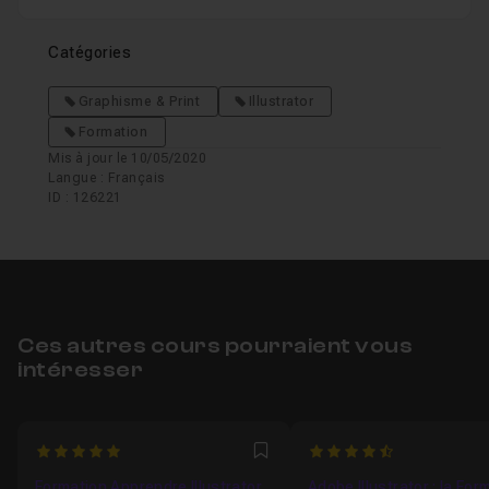
Catégories
Graphisme & Print
Illustrator
Formation
Mis à jour le 10/05/2020
Langue : Français
ID : 126221
Ces autres cours pourraient vous
intéresser
5
4.625
Favori
Formation Apprendre Illustrator
Adobe Illustrator : la For