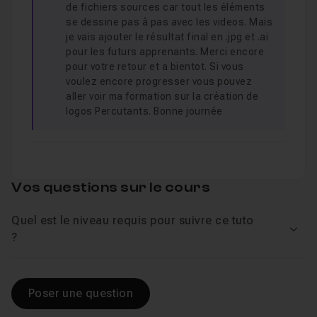
de fichiers sources car tout les éléments
Chapitre 15 : ATELIERS 5 - Objet 3D - Bouteille Coca
se dessine pas à pas avec les videos. Mais
je vais ajouter le résultat final en .jpg et .ai
pour les futurs apprenants. Merci encore
Chapitre 16 : ATELIER 6 - Ecrire de façon originale p
pour votre retour et a bientot. Si vous
voulez encore progresser vous pouvez
aller voir ma formation sur la création de
Chapitre 17 : ATELIER 7 - AFFICHE
20m54
logos Percutants. Bonne journée
Vos questions sur le cours
Quel est le niveau requis pour suivre ce tuto
Voir
?
Poser une question