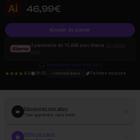
46,99€
Ajouter au panier
3 paiements de 15,66€ avec Klarna.
En savoir
plus
Enregistrer pour plus tard
4,0
5h35
Fichiers sources
Intermédiaire
4
Découvrez nos abos
Tout apprendre, sans limite
Offrir ce cours