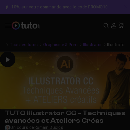
-10% sur votre commande avec le code PROMO10
C
Recher
USE
Pa
Tous les tutos
Graphisme & Print
Illustrator
Illustrator
Play
TUTO Illustrator CC - Techniques
avancées et Ateliers Créas
Un cours de
Romain Duclos