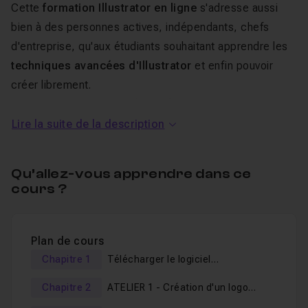
Cette
formation Illustrator en ligne
s'adresse aussi
bien à des personnes actives, indépendants, chefs
d'entreprise, qu'aux étudiants souhaitant apprendre les
techniques avancées d'Illustrator
et enfin pouvoir
créer librement.
Elle est un parfait complément à ma
formation Illustrator
pour les débutants
.
Lire la suite de la description
Qu’allez-vous apprendre dans ce
Au programme de cette
cours ?
formation Illustrator /
Techniques avancées
.
Plan de cours
Chapitre 1
Télécharger le logiciel
Il s'agit ici d'une
formation
basée sur la pratique avec
7
ILLUSTRATOR
ateliers créatifs
Chapitre 2
.
ATELIER 1 - Création d'un logo
géométrique complexe
Vous apprendrez par la
pratique
à :