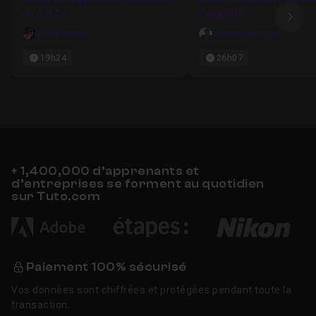
de A à Z !
Complète
Ima
Gilles Pfeiffer
Jérome Pomonti
19h24
26h07
+ 1,400,000 d’apprenants et
d’entreprises se forment au quotidien
sur Tuto.com
Paiement 100% sécurisé
Vos données sont chiffrées et protégées pendant toute la
transaction.