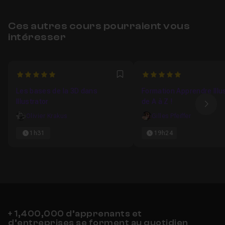
Ces autres cours pourraient vous
intéresser
5
5
Favori
Les bases de la 3D dans
Formation Apprendre Illu
Illustrator
de A à Z !
Ima
Olivier Krakus
Gilles Pfeiffer
1h31
19h24
+ 1,400,000 d’apprenants et
d’entreprises se forment au quotidien