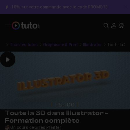
-10% sur votre commande avec le code PROMO10
C
Recher
USE
Pa
Tous les tutos
Graphisme & Print
Illustrator
Toute la 3D
Play
Toute la 3D dans Illustrator -
Formation complète
Un cours de
Gilles Pfeiffer