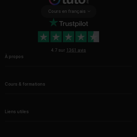
Cours en français
4.7 sur
1361 avis
À propos
Qui sommes-nous ?
Le blog
Cours & formations
Tous les tutos
Formations éligibles CPF
Liens utiles
Formations certifiantes
Formations IA
Entreprises
Tutos gratuits
Abonnement Tuto.com