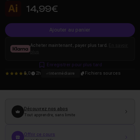
14,99€
Ajouter au panier
Acheter maintenant, payer plus tard.
En savoir
plus
Enregistrer pour plus tard
5,0
2h
Fichiers sources
Intermédiaire
5
Découvrez nos abos
Tout apprendre, sans limite
Offrir ce cours