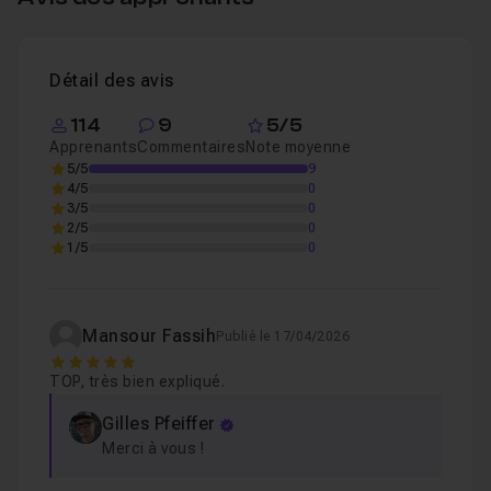
Chapitre 4 : Conclusion
32s
Détail des avis
114
9
5/5
Apprenants
Commentaires
Note moyenne
5/5
9
4/5
0
3/5
0
2/5
0
1/5
0
Mansour Fassih
Publié le 17/04/2026
5
TOP, très bien expliqué.
Gilles Pfeiffer
Merci à vous !