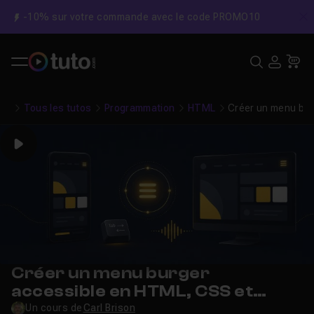
-10% sur votre commande avec le code PROMO10
C
Recher
USE
Pa
Tous les tutos
Programmation
HTML
Créer un menu bur
Play
Créer un menu burger
accessible en HTML, CSS et
JavaScript (ARIA, RGAA)
Un cours de
Carl Brison