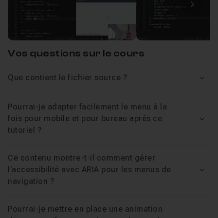
Leçon 2
Image
Mettre en forme la zone de navigation
06m1
Leçon 3
Vos questions sur le cours
Navigation desktop
05m19
Leçon 4
Que contient le fichier source ?
Voir
Ecrire le programme JS de base
05m
Leçon 5
Pourrai-je adapter facilement le menu à la
fois pour mobile et pour bureau après ce
Voir
tutoriel ?
Intervention sur les ARIA en JS
09m56
Leçon 6
Ce contenu montre-t-il comment gérer
l'accessibilité avec ARIA pour les menus de
Mise en place d'un focus clavier
04m51
Leçon 7
Voir
navigation ?
Pour la prochaine fois
01m23
Leçon 8
Pourrai-je mettre en place une animation