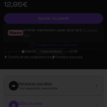
12,95€
Ajouter au panier
Acheter maintenant, payer plus tard.
En savoir
plus
Enregistrer pour plus tard
56m38
QCM
Intermédiaire
0
Certificat de compétences
Fichiers sources
Découvrez nos abos
Tout apprendre, sans limite
Offrir ce cours