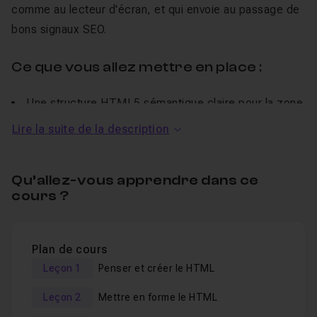
comme au lecteur d'écran, et qui envoie au passage de
bons signaux SEO.
Ce que vous allez mettre en place :
Une structure HTML5 sémantique claire pour la zone
de navigation
Lire la suite de la description
Un design responsive en CSS pensé mobile-first,
avec animation fluide d'ouverture
Qu’allez-vous apprendre dans ce
La gestion dynamique du menu en JavaScript
cours ?
(toggle, états, interactions)
Les attributs ARIA en pratique : aria-expanded, aria-
controls, aria-label, aria-hidden
Plan de cours
Une vraie navigation au clavier avec gestion du focus
Leçon 1
Penser et créer le HTML
(focus-visible, outline)
Leçon 2
Mettre en forme le HTML
C'est le troisième épisode de la série de Carl Brison sur