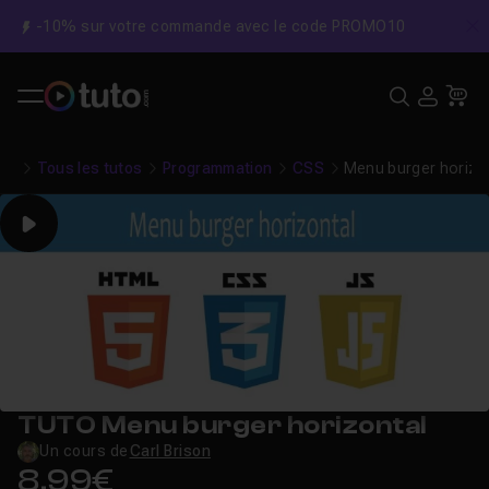
-10% sur votre commande avec le code PROMO10
C
Recher
USE
Pa
Tous les tutos
Programmation
CSS
Menu burger horizo
Play
TUTO Menu burger horizontal
Un cours de
Carl Brison
8,99€