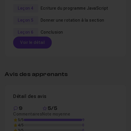
Leçon 4
Ecriture du programme JavaScript
Leçon 5
Donner une rotation à la section
Leçon 6
Conclusion
Voir le détail
Table des matières
Avis des apprenants
Mise en place du code HTML
05m27
Leçon 1
Détail des avis
Mise en forme de la barre de nav
11m44
Leçon 2
9
5/5
Commentaires
Note moyenne
5/5
9
Mise en forme du menu burger
04m46
Leçon 3
4/5
0
3/5
0