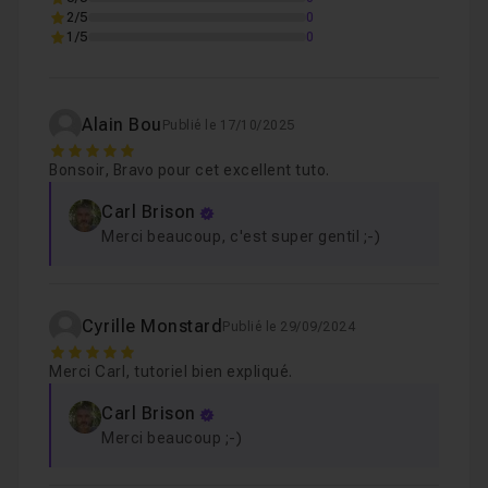
2/5
0
1/5
0
Ecriture du programme JavaScript
05m53
Leçon 4
Donner une rotation à la section
08m31
Leçon 5
Alain Bou
Publié le 17/10/2025
5
Bonsoir, Bravo pour cet excellent tuto.
Conclusion
01m31
Leçon 6
Carl Brison
Merci beaucoup, c'est super gentil ;-)
Cyrille Monstard
Publié le 29/09/2024
5
Merci Carl, tutoriel bien expliqué.
Carl Brison
Merci beaucoup ;-)