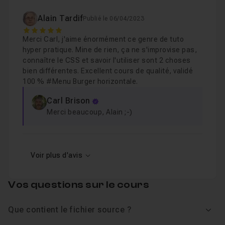
Alain Tardif
Publié le 06/04/2023
5
Merci Carl, j'aime énormément ce genre de tuto
hyper pratique. Mine de rien, ça ne s'improvise pas,
connaître le CSS et savoir l'utiliser sont 2 choses
bien différentes. Excellent cours de qualité, validé
100 % #Menu Burger horizontale.
Carl Brison
Merci beaucoup, Alain ;-)
Voir plus d'avis
Vos questions sur le cours
Que contient le fichier source ?
Voir