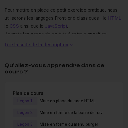
Pour mettre en place ce petit exercice pratique, nous
utiliserons les langages Front-end classiques : le
HTML
,
le
CSS
ainsi que le
JavaScript
.
Je mets les codes de ce tuto à votre disposition.
Lire la suite de la description
Je reste disponible dans le
salon d'entraide
pour
répondre à vos éventuelles questions sur ce cours.
Qu’allez-vous apprendre dans ce
Un
QCM
vous sera proposé en fin de formation et vous
cours ?
permettra de
valider les connaissances
théoriques
acquises pendant la formation.
Pour aller plus loin,
vous pouvez suivre ce bundle dédié
Plan de cours
à l'apprentissage du JavaScript moderne
.
Leçon 1
Mise en place du code HTML
Leçon 2
Mise en forme de la barre de nav
Leçon 3
Mise en forme du menu burger