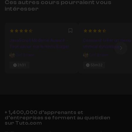
Ces autres cours pourraient vous
intéresser
4.8571428571429
4.5
Favori
JavaScript Moderne Avancé -
Comment créer un menu 
Tout savoir sur le menu Burger
vertical dynamique
Ima
Carl Brison
Carl Brison
2h31
53m32
+ 1,400,000 d’apprenants et
d’entreprises se forment au quotidien
sur Tuto.com