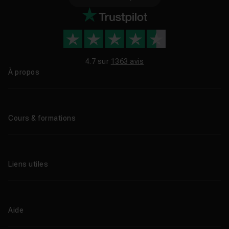
4.7 sur
1363 avis
À propos
Qui sommes-nous ?
Le blog
Cours & formations
Tous les tutos
Formations éligibles CPF
Liens utiles
Formations certifiantes
Formations IA
Entreprises
Tutos gratuits
Abonnement Tuto.com
Aide
Promos
Centres de formation