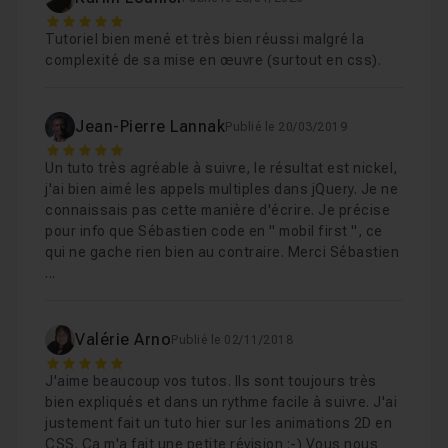
5
Animation sur les liens
06m09
Leçon 9
Tutoriel bien mené et très bien réussi malgré la
complexité de sa mise en œuvre (surtout en css).
Changer de configuration avec un media quer
Leçon 10
Jean-Pierre Lannak
Publié le 20/03/2019
5
Un tuto très agréable à suivre, le résultat est nickel,
j'ai bien aimé les appels multiples dans jQuery. Je ne
connaissais pas cette manière d'écrire. Je précise
pour info que Sébastien code en " mobil first ", ce
qui ne gache rien bien au contraire. Merci Sébastien
...
Valérie Arno
Publié le 02/11/2018
5
J'aime beaucoup vos tutos. Ils sont toujours très
bien expliqués et dans un rythme facile à suivre. J'ai
justement fait un tuto hier sur les animations 2D en
CSS. Ça m'a fait une petite révision ;-) Vous nous