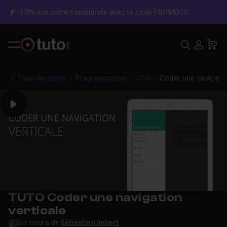
-10% sur votre commande avec le code PROMO10
C
Recher
USE
Pa
Tous les tutos
Programmation
CSS
Coder une navigatio
Play
TUTO Coder une navigation
verticale
Un cours de
Sébastien Imbert