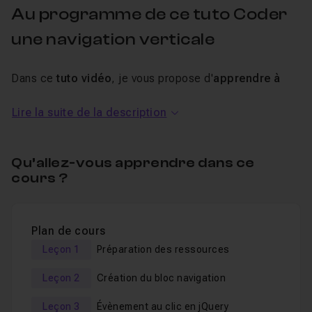
Au programme de ce tuto Coder
une navigation verticale
Dans ce
tuto vidéo
, je vous propose d'
apprendre à
coder une navigation verticale de A à Z
, à l'aide de
Lire la suite de la description
jQuery
pour les évènements au clic, mais aussi du
CSS3
pour les
animations
et
transformations
.
Qu’allez-vous apprendre dans ce
Voici notamment les notions qui seront abordées au
cours ?
cours de ce tutoriel pour
apprendre à coder un menu
vertical
:
Plan de cours
comment utiliser le jQuery de manière optimale pour
Leçon 1
Préparation des ressources
les évènements au clic
Leçon 2
Création du bloc navigation
plusieurs animations et transformations possible
grâce au CSS3
Leçon 3
Évènement au clic en jQuery