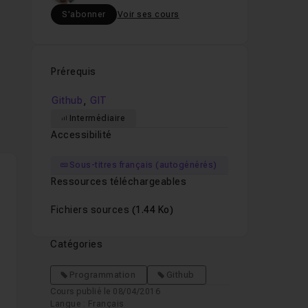
S'abonner
Voir ses cours
Prérequis
s
,
Github
GIT
Intermédiaire
Accessibilité
res
Sous-titres français (autogénérés)
Ressources téléchargeables
Fichiers sources
(1.44 Ko)
Catégories
Programmation
Github
Cours publié le 08/04/2016
Langue : Français