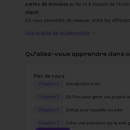
pertes de données
au fur et à mesure de l'évol
dépôt
.
Git vous permettra de naviguer entre les différen
exemple
détecter les erreurs
qui posent problèm
Lire la suite de la description
De plus, Git possède un système de branche ingén
de votre site en parallèle
dans le but notamment 
Qu’allez-vous apprendre dans c
Github
est une
plateforme de collaboration po
Concrètement, Github va vous permettre d'
hébe
développeurs sur votre projet.
Plan de cours
Github vous permettra de
Chapitre 1
Introduction à Git
travailler en solo
(éve
montant une organisation composée d'équipes au
Chapitre 3
Git flow pour gérer vos projets a
même les
niveaux de privilèges
pour accéder a
quotidien
Avec Github, vous pourrez également
héberger 
Chapitre 5
Github pour travailler en solo
Chapitre 7
Créer une présence sur le web 
Au sommaire de cette formatio
Github