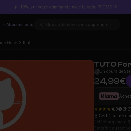
-10% sur votre commande avec le code PROMO10
Search
s
Abonnements
ion Git et Github
TUTO For
Un cours de
Ste
24,99€
Achet
4,9
2h2
4.875
Certificat de 
Téléchargement & v
Satisfait ou remb