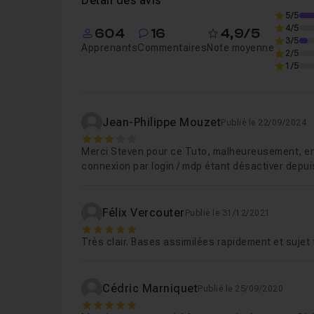
Détail des avis
Modifier le chemin d'accès à un fich
Leçon 8
Utilisation des services de Github pour héber
5/5
4/5
604
16
4,9/5
Naviguer entre les commits
Leçon 9
3/5
Apprenants
Commentaires
Note moyenne
N'hésitez pas : je suis disponible pour répondre 
2/5
1/5
Chapitre 2 : Les branches
15m26
Jean-Philippe Mouzet
Chapitre 3 : Git flow pour gérer vos projets
Publié le 22/09/2024
3
Merci Steven pour ce Tuto, malheureusement, en l
connexion par login / mdp étant désactiver depui
Chapitre 4 : Introduction à Github
07m52
Félix Vercouter
Publié le 31/12/2021
Chapitre 5 : Github pour travailler en solo
5
Très clair. Bases assimilées rapidement et sujet
Chapitre 6 : Github pour travailler en équipe
Cédric Marniquet
Publié le 25/09/2020
5
Chapitre 7 : Créer une présence sur le web 