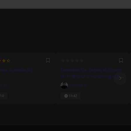
0
Favori
Fav
dre à utiliser Git
Formation Git, GitHub et Copilot
IA : maîtrisez le versioning et le
Ima
code assisté
ritto
Clément Lv
10
1h42