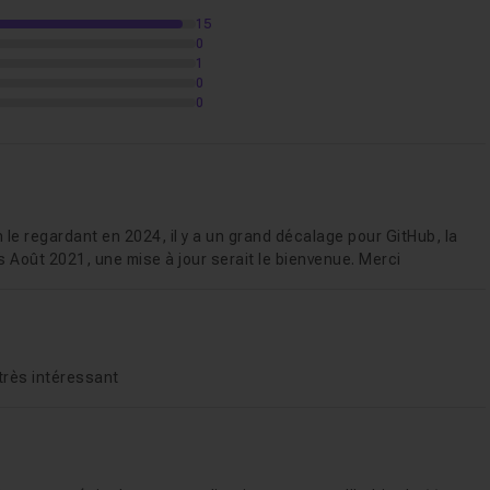
ier
ger nos sites persos (monsite.github.io) ou nos projets web
15
0
1
à vos questions dans le salon d'entraide du cours.
0
0
 au quotidien
18m40
e regardant en 2024, il y a un grand décalage pour GitHub, la
s Août 2021, une mise à jour serait le bienvenue. Merci
20m46
 très intéressant
10m33
grâce à Github
11m36