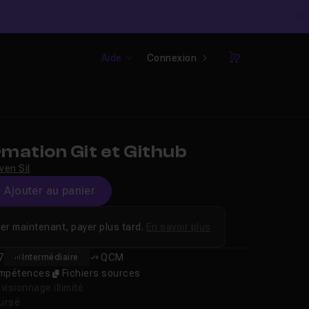
C
Aide
Connexion
Panier
mation Git et Github
ven Sil
Ajouter au panier
er maintenant, payer plus tard.
En savoir plus
7
QCM
Intermédiaire
compétences
Fichiers sources
isionnage illimité
oursé