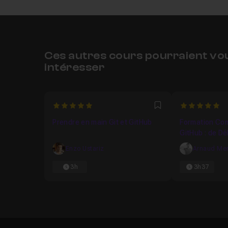
Ces autres cours pourraient vo
intéresser
5
5
Favori
Prendre en main Git et GitHub
Formation Com
GitHub : de Dé
Enzo Ustariz
Arnaud Mer
3h
3h37