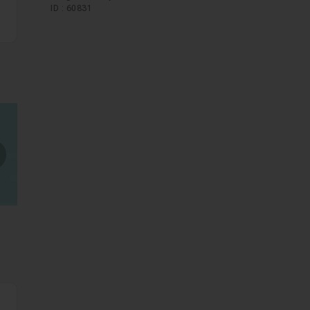
ID : 60831
mages suivantes