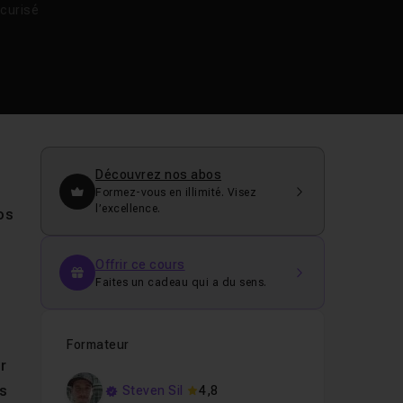
curisé
Découvrez nos abos
Formez-vous en illimité. Visez
l’excellence.
os
Offrir ce cours
Faites un cadeau qui a du sens.
Formateur
r
es
Steven Sil
4,8