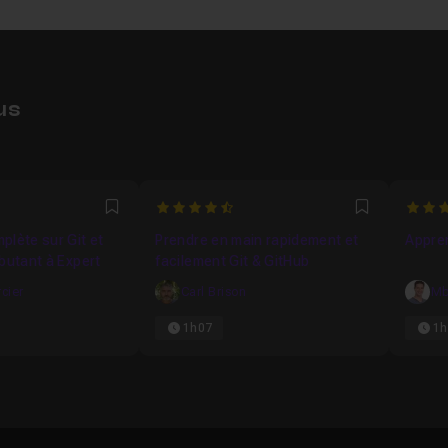
us
4.9333333333333
4.25
Favori
Favori
plète sur Git et
Prendre en main rapidement et
Appren
butant à Expert
facilement Git & GitHub
cier
Carl Brison
Mb
1h07
1h