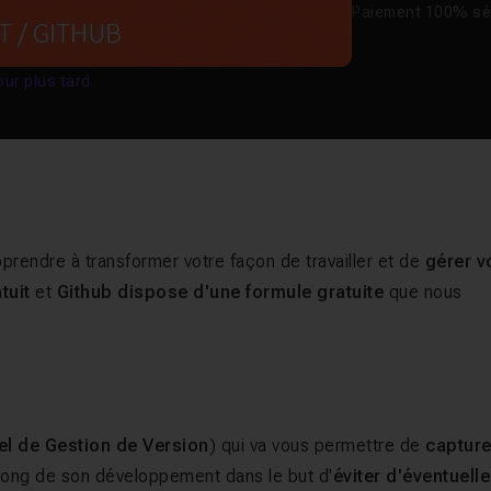
Paiement 100% sé
our plus tard
pprendre à transformer votre façon de travailler et de
gérer v
at
ui
t
et
Github dispose d'une formule gratuite
que nous
el de Gestion de Version
) qui va vous permettre de
capture
 long de son développement dans le but d'
éviter d'éventuell