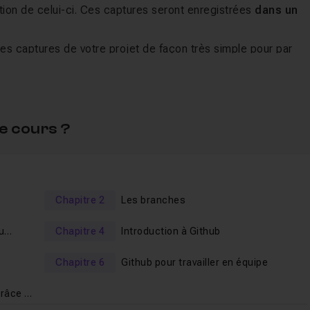
ution de celui-ci. Ces captures seront enregistrées
dans un
tes captures de votre projet de façon très simple pour par
es sur la nouvelle version de votre projet.
ieux qui vous permettra de travailler sur
plusieurs version
de développer plusieurs fonctionnalités en parallèle.
e cours ?
ur les développeurs basée sur Git
.
rger vos dépôts
Git pour faciliter la collaboration avec d'aut
ntuellement avec des collaborateurs) ou alors
Chapitre 2
Les branches
en groupe
en
xquelles vous pourrez confier des projets en gérant vous
u
Chapitre 4
Introduction à Github
ux dépôts.
vos sites web statiques et vos projets web gratuitement
.
Chapitre 6
Github pour travailler en équipe
grâce à
n Git et Github :