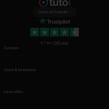
Cours en français
4.7 sur
1361 avis
À propos
Qui sommes-nous ?
Le blog
Cours & formations
Tous les tutos
Formations éligibles CPF
Liens utiles
Formations certifiantes
Formations IA
Entreprises
Tutos gratuits