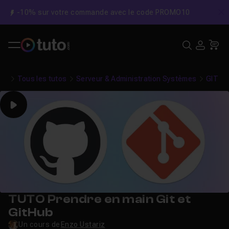
-10% sur votre commande avec le code PROMO10
C
Recher
USE
Pa
Tous les tutos
Serveur & Administration Systèmes
GIT
Play
TUTO Prendre en main Git et
GitHub
Un cours de
Enzo Ustariz