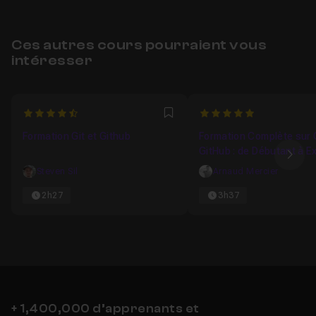
Ces autres cours pourraient vous
intéresser
4.875
5
Favori
Formation Git et Github
Formation Complète sur G
GitHub : de Débutant à E
Ima
Steven Sil
Arnaud Mercier
2h27
3h37
+ 1,400,000 d’apprenants et