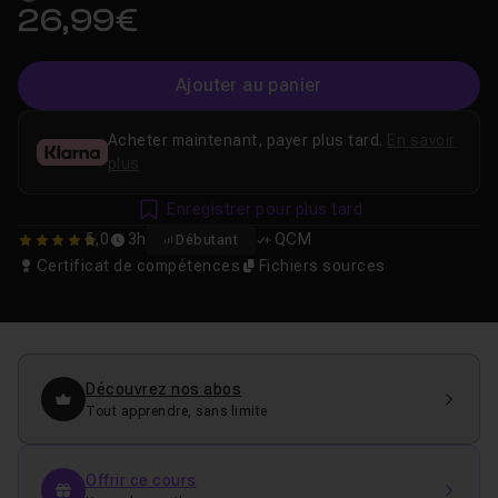
26,99€
Ajouter au panier
Acheter maintenant, payer plus tard.
En savoir
plus
Enregistrer pour plus tard
5,0
3h
QCM
Débutant
5
Certificat de compétences
Fichiers sources
Découvrez nos abos
Tout apprendre, sans limite
Offrir ce cours