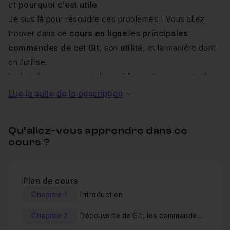
et
pourquoi c'est utile
.
Je suis là pour résoudre ces problèmes ! Vous allez
trouver dans ce
cours en ligne
les
principales
commandes de cet Git
, son
utilité
, et la manière dont
on l'utilise.
Le but de ce cours est de
rapidement
vous mettre le
pied à l'étrier, en ce qui concerne Git et Github.
Lire la suite de la description
Mais alors qu'est ce que Git, et en
Qu’allez-vous apprendre dans ce
quoi diffère t'il (ou pas ?) de
cours ?
GitHub ?
Plan de cours
Git est un logiciel de gestion de version
Chapitre 1
Introduction
Chaque projet à besoin de
sauvegardes
, que ce soit au
niveau des
versions
ou des
fonctionnalités rajoutées,
Chapitre 2
Découverte de Git, les commandes
des
bug corrigés
, des
collaborations
, etc ...
principales