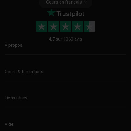
Cours en français
4.7 sur
1363 avis
À propos
Qui sommes-nous ?
Le blog
Cours & formations
Tous les tutos
Formations éligibles CPF
Liens utiles
Formations certifiantes
Formations IA
Entreprises
Tutos gratuits
Abonnement Tuto.com
Aide
Promos
Centres de formation