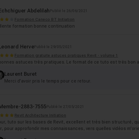
Echchiguer Abdelilah
Publié le 26/06/2021
Formation Caneco BT Initiation
llente formation bonne continuation
Leonard Herve
Publié le 29/05/2021
Formation gratuite astuces pratiques Revit - volume 1
onnes astuces très pratiques. Le format de ce tuto est très bon a
Laurent Buret
Merci d'avoir pris le temps pour ce retour.
Membre-2883-7555
Publié le 27/05/2021
Revit Architecture Initiation
ur, tuto sur les bases de Revit, excellent et très bien structuré, qu
ir, pour approfondir mes connaissances, vers quelles vidéos m'ori