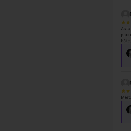
4
Astu
pourr
hôte
5
Merc