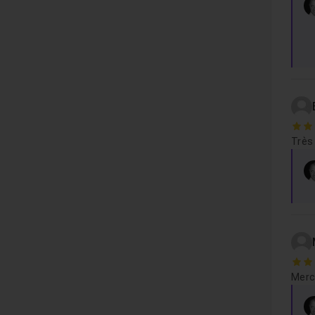
4
Très 
5
Merci