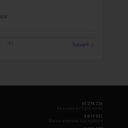
lique
..
21
Suivant
45 274 226
De cours en ligne suivis
9 819 951
Euros reversés aux auteurs