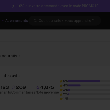
-10% sur votre commande avec le code PROMO10
Search
s
Abonnements
s cours
Avis
il des avis
5/5
4/5
 123
209
4,6/5
3/5
enants
Commentaires
Note moyenne
2/5
1/5