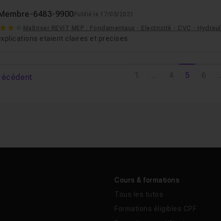
Membre-6483-9900
Publié le 17/05/2021
Maîtriser REVIT MEP : Fondamentaux - Electricité - CVC - Hydrau
xplications etaient claires et precises
1
...
4
5
6
.
récédent
Cours & formations
Tous les tutos
Formations éligibles CPF