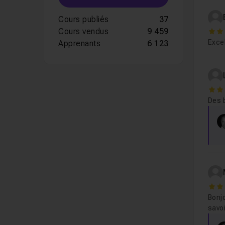
Cours publiés
37
Cours vendus
9 459
4
Exce
Apprenants
6 123
5
Des b
5
Bonjo
savo