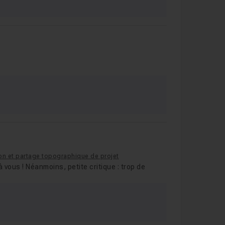
tion et partage topographique de projet
 vous ! Néanmoins, petite critique : trop de