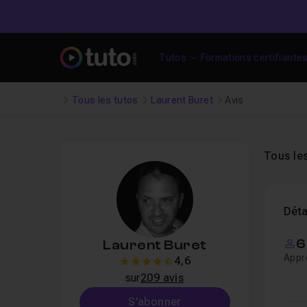
Tutos
Formations certifiante
Tous les tutos
Laurent Buret
Avis
Tous le
Déta
6
Laurent Buret
Appr
4,6
4.6
sur
209 avis
S'abonner