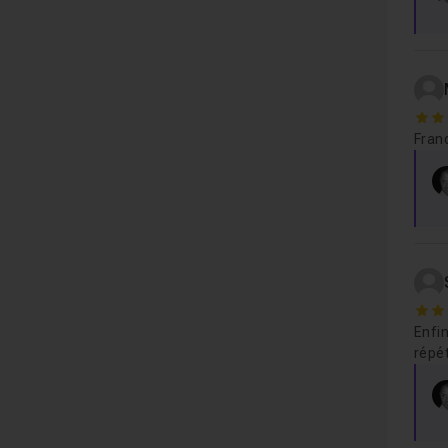
5
Franc
4
Enfin
répét