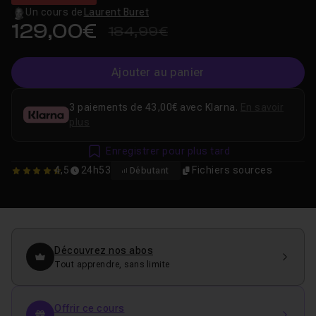
Un cours de
Laurent Buret
129,00€
184,99€
Ajouter au panier
3 paiements de 43,00€ avec Klarna.
En savoir
plus
Enregistrer pour plus tard
4,5
24h53
Fichiers sources
Débutant
4.4545454545455
Découvrez nos abos
Tout apprendre, sans limite
Offrir ce cours