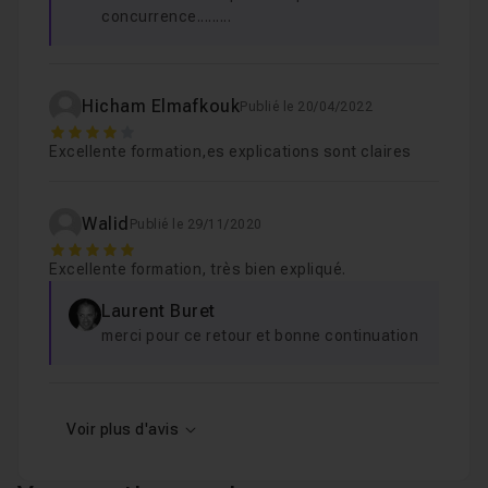
Comprendre le travail collaboratif sur l’ensemble de la
concurrence.........
maquette
A l'issue de cette formation très complète vous serez
Hicham Elmafkouk
Publié le 20/04/2022
capable de
démarrer correctement tous vos projets
4
Electricité - CVC - Hydraulique - Plomberie
.
Excellente formation,es explications sont claires
A notez que ce bundle est également compatible avec
Walid
Publié le 29/11/2020
les version 2014, 2015, 2016 et 2018 de Revit.
5
Excellente formation, très bien expliqué.
Je reste disponible pour répondre à vos questions via
la
Laurent Buret
section d'entraide de ce cours
.
merci pour ce retour et bonne continuation
Voir plus d'avis