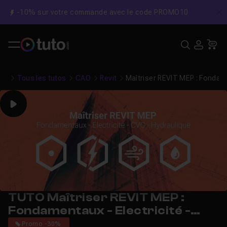
-10% sur votre commande avec le code PROMO10
C
Recher
USE
Pa
Tous les tutos
CAO
Revit
Maîtriser REVIT MEP : Fondame
Play
TUTO Maîtriser REVIT MEP :
Fondamentaux - Electricité -
CVC - Hydraulique
Promo -30%