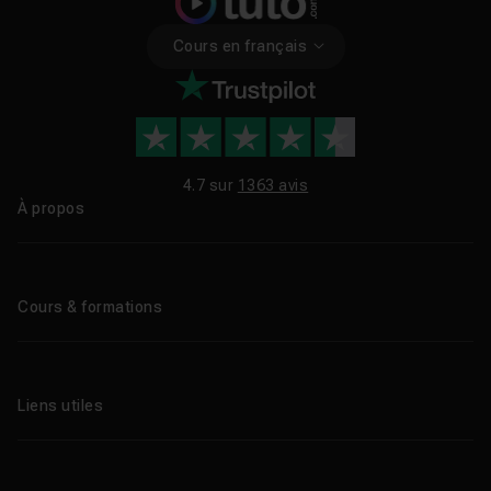
Cours en français
4.7 sur
1363 avis
À propos
Qui sommes-nous ?
Le blog
Cours & formations
Tous les tutos
Formations éligibles CPF
Liens utiles
Formations certifiantes
Formations IA
Entreprises
Tutos gratuits
Abonnement Tuto.com