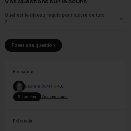
Vos questions sur le cours
Quel est le niveau requis pour suivre ce tuto
Voir
?
Poser une question
Formateur
Laurent Buret
4,6
S'abonner
Voir ses cours
Prérequis