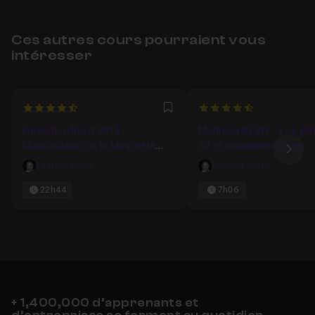
Ces autres cours pourraient vous
intéresser
4.3333333333333
4.8
Favori
Formation Revit 2015 :
Maitriser REVIT - Les él
Modélisation de la Maquette
2D et alphanumériques
Ima
numérique BIM
Laurent Buret
Laurent Buret
22h44
7h06
+ 1,400,000 d’apprenants et