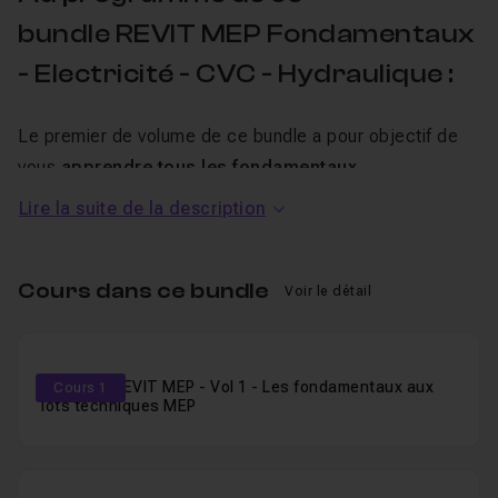
bundle REVIT MEP Fondamentaux
- Electricité - CVC - Hydraulique :
Le premier de volume de ce bundle a pour objectif de
vous
apprendre tous les fondamentaux
indispensables à la maîtrise de Revit MEP
pour les
Lire la suite de la description
différents lots techniques (Plomberie - CVC -
Electricité) sur un projet de construction de bâtiments
Cours dans ce bundle
: découvrir l’
interface et comprendre sa
Voir le détail
philosophie
, étudier les
outils de base communs
aux
différents lots techniques, acquérir les
bases de la
partie Architecture
et apprendre à démarrer
Maitriser REVIT MEP - Vol 1 - Les fondamentaux aux
Cours 1
lots techniques MEP
correctement un projet en MEP, etc.
Vous explorez, dans la seconde partie,
les bases à