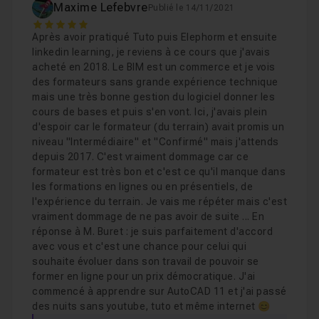
Maxime Lefebvre
Publié le 14/11/2021
un projet Revit MEP Électricité, CVC et Hydraulique
5
Chapitre 6 : Démarrer correctement un projet MEP su
Gérer les côtes classiques, temporaires et les
Après avoir pratiqué Tuto puis Elephorm et ensuite
contraintes
linkedin learning, je reviens à ce cours que j'avais
Chapitre 7 : Audit - Contrôle - Coordination de la ma
acheté en 2018. Le BIM est un commerce et je vois
Comprendre et appliquer les notions de contrôle et
des formateurs sans grande expérience technique
de visibilité
mais une très bonne gestion du logiciel donner les
Chapitre 8 : Création de vues étages - faux-plafonds 
cours de bases et puis s'en vont. Ici, j'avais plein
Gérer les vues en plan et les faux plafonds des
d'espoir car le formateur (du terrain) avait promis un
réseaux
Chapitre 9 : Analyser son projet
niveau "Intermédiaire" et "Confirmé" mais j'attends
56m53
Savoir modéliser les terminaux électriques
depuis 2017. C'est vraiment dommage car ce
formateur est très bon et c'est ce qu'il manque dans
Placer et déclarer les tableaux de distribution
Chapitre 10 : Documenter et imprimer son projet
1h
les formations en lignes ou en présentiels, de
Créer des chemins de câbles courant fort et faible et
l'expérience du terrain. Je vais me répéter mais c'est
étudier leurs différents comportements
vraiment dommage de ne pas avoir de suite ... En
Chapitre 11 : Exemple de travail collaboratif
32m07
réponse à M. Buret : je suis parfaitement d'accord
Implanter et gérer les dispositifs de gaines et leurs
avec vous et c'est une chance pour celui qui
raccordements
souhaite évoluer dans son travail de pouvoir se
Cours 2
7h25
former en ligne pour un prix démocratique. J'ai
Créer des réseaux de système de soufflage,
Maitriser REVIT MEP - Vol 2 - Lot électricité - initia
commencé à apprendre sur AutoCAD 11 et j'ai passé
d'extraction, etc.
des nuits sans youtube, tuto et même internet 😊