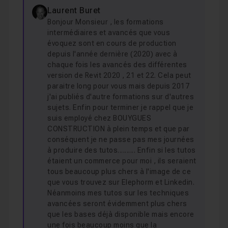
Dimensionner les réseaux, les accessoires de
Cours 3
Laurent Buret
5h28
graines et les différentes isolations
Maitriser REVIT MEP - Vol 3 - Lot CVC - initiation
Bonjour Monsieur , les formations
Tracer et gérer des canalisations : canalisations en
intermédiaires et avancés que vous
pente, colonnes de canalisations, canalisations
évoquez sont en cours de production
parallèles
depuis l'année dernière (2020) avec à
Cours 4
5h11
chaque fois les avancés des différentes
Maitriser REVIT MEP - Vol 4 - Lot Hydraulique - init
Maîtriser l’implantation des terminaux avec plusieurs
version de Revit 2020 , 21 et 22. Cela peut
techniques et savoir les raccorder
paraitre long pour vous mais depuis 2017
j'ai publiés d'autre formations sur d'autres
Améliorer la précision des synthèses grâce à la
sujets. Enfin pour terminer je rappel que je
détection de clash pour vos projets Electricité - CVC -
suis employé chez BOUYGUES
Hydraulique
CONSTRUCTION à plein temps et que par
Générer des légendes de couleurs de volumes et de
conséquent je ne passe pas mes journées
zone MEP
à produire des tutos.......... Enfin si les tutos
étaient un commerce pour moi , ils seraient
Créer des nomenclatures MEP : matériels, métrés,
tous beaucoup plus chers à l'image de ce
etc.
que vous trouvez sur Elephorm et Linkedin.
Néanmoins mes tutos sur les techniques
Maîtriser l'audit contrôle-coordination de la maquette
avancées seront évidemment plus chers
Documenter et imprimer vos livrables
que les bases déjà disponible mais encore
une fois beaucoup moins que la