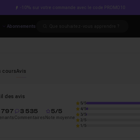
-10% sur votre commande avec le code PROMO10
Search
s
Abonnements
s cours
Avis
il des avis
5/5
4/5
1 797
3 535
5/5
3/5
enants
Commentaires
Note moyenne
2/5
1/5