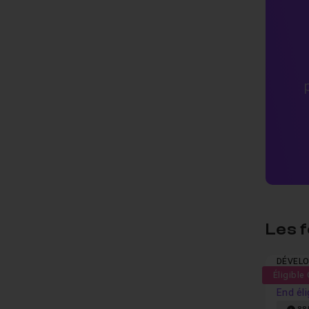
Les 
DÉVELO
Éligible
Format
End éli