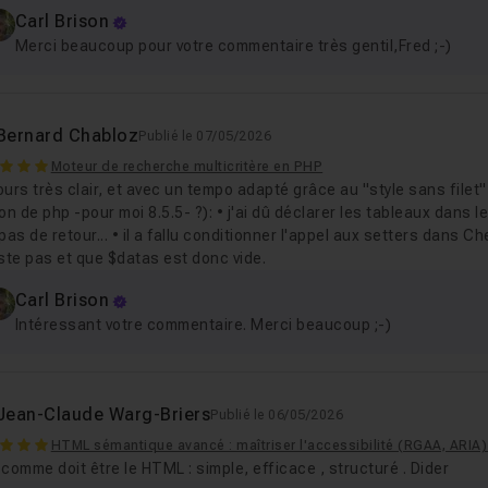
Carl Brison
Merci beaucoup pour votre commentaire très gentil,Fred ;-)
Bernard Chabloz
Publié le 07/05/2026
Moteur de recherche multicritère en PHP
urs très clair, et avec un tempo adapté grâce au "style sans filet"
on de php -pour moi 8.5.5- ?): • j'ai dû déclarer les tableaux dans
pas de retour... • il a fallu conditionner l'appel aux setters dans C
ste pas et que $datas est donc vide.
Carl Brison
Intéressant votre commentaire. Merci beaucoup ;-)
Jean-Claude Warg-Briers
Publié le 06/05/2026
HTML sémantique avancé : maîtriser l'accessibilité (RGAA, ARIA)
comme doit être le HTML : simple, efficace , structuré . Dider