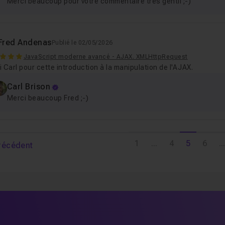
Merci beaucoup pour votre commentaire très gentil ;-)
Fred Andenas
Publié le 02/05/2026
JavaScript moderne avancé - AJAX. XMLHttpRequest
 Carl pour cette introduction à la manipulation de l'AJAX.
Carl Brison
Merci beaucoup Fred ;-)
1
...
4
5
6
...
récédent