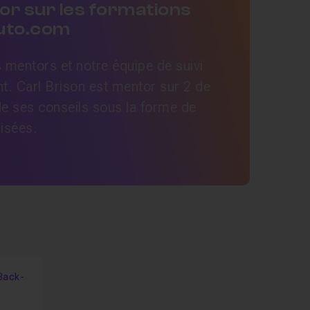
or sur les formations
Tuto.com
mentors et notre équipe de suivi
t. Carl Brison est mentor sur 2 de
de ses conseils sous la forme de
lisées.
Back-