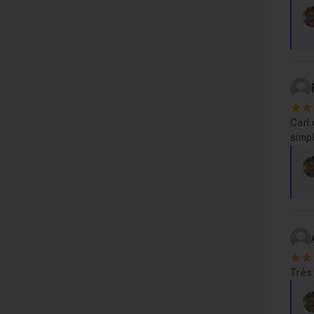
5
Carl
simpl
5
Très