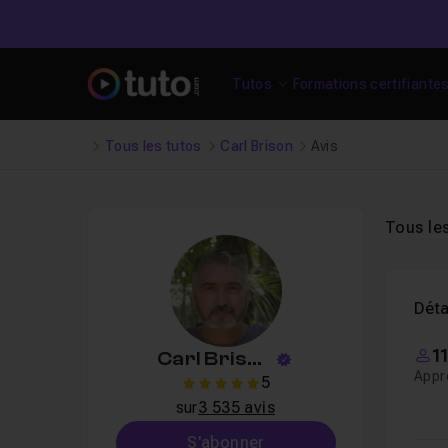
Tutos
Formations certifiante
Tous les tutos
Carl Brison
Avis
Tous le
Déta
1
Carl Brison
Appr
5
5
sur
3 535 avis
S'abonner