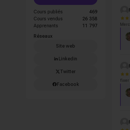
Cours publiés
469
Cours vendus
26 358
5
Merc
Apprenants
11 797
Réseaux
Site web
Linkedin
Twitter
5
fixer
Facebook