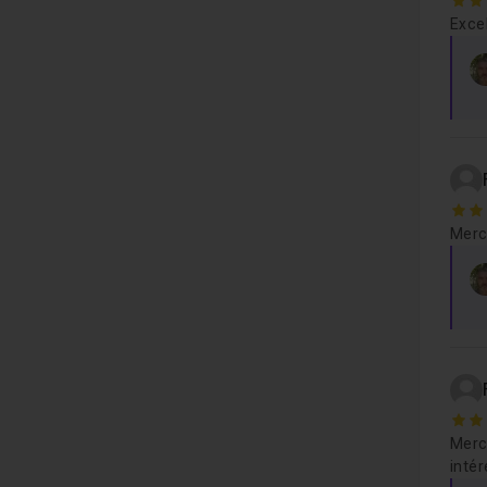
5
Excel
5
Merci
5
Merci
intér