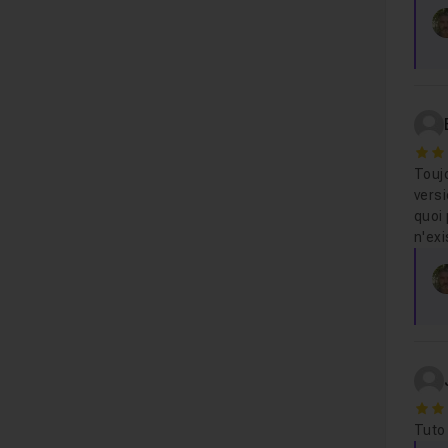
5
Toujo
versi
quoi 
n'exi
5
Tuto 