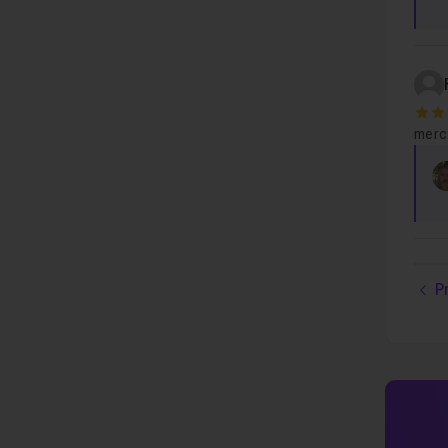
5
merci
P